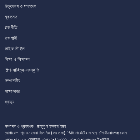
উত্তরবঙ্গ ও সারাদেশ
মুক্তমত
রাজনীতি
রাজশাহী
লাইফ স্টাইল
শিক্ষা ও শিক্ষাঙ্গন
শিল্প-সাহিত্য-সংস্কৃতি
সম্পাদকীয়
সাক্ষাৎকার
স্বাস্থ্য
সম্পাদক ও প্রকাশক : মাহবুবুল ইসলাম ইমন
যোগাযোগ: পুরাতন সেবা ক্লিনিক (৩য় তলা), ডিসি মার্কেটের সামনে, চাঁপাইনবাবগঞ্জ ফোন:
০৭৮১-৫১২১৯, মোবাইল: ০১৭২২-৪১৯২১৯, ০১৮২৯-৩০৭০৩০ ই-মেইল :