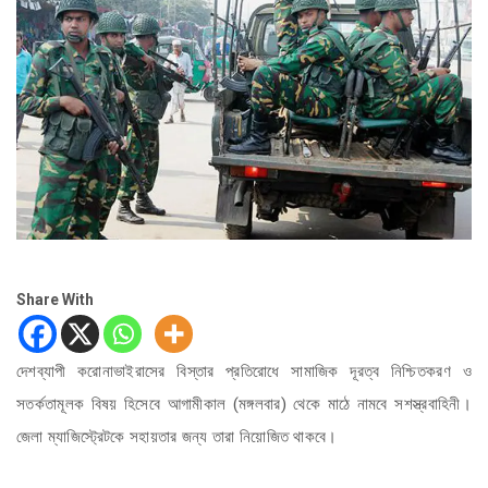
Share With
দেশব্যাপী করোনাভাইরাসের বিস্তার প্রতিরোধে সামাজিক দূরত্ব নিশ্চিতকরণ ও
সতর্কতামূলক বিষয় হিসেবে আগামীকাল (মঙ্গলবার) থেকে মাঠে নামবে সশস্ত্রবাহিনী।
জেলা ম্যাজিস্ট্রেটকে সহায়তার জন্য তারা নিয়োজিত থাকবে।