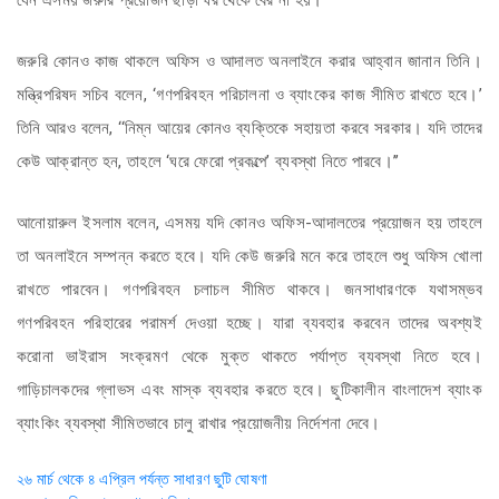
যেন এসময় জরুরি প্রয়োজন ছাড়া ঘর থেকে বের না হয়।
জরুরি কোনও কাজ থাকলে অফিস ও আদালত অনলাইনে করার আহ্বান জানান তিনি।
মন্ত্রিপরিষদ সচিব বলেন, ‘গণপরিবহন পরিচালনা ও ব্যাংকের কাজ সীমিত রাখতে হবে।’
তিনি আরও বলেন, ‘‘নিম্ন আয়ের কোনও ব্যক্তিকে সহায়তা করবে সরকার। যদি তাদের
কেউ আক্রান্ত হন, তাহলে ‘ঘরে ফেরো প্রকল্পে’ ব্যবস্থা নিতে পারবে।’’
আনোয়ারুল ইসলাম বলেন, এসময় যদি কোনও অফিস-আদালতের প্রয়োজন হয় তাহলে
তা অনলাইনে সম্পন্ন করতে হবে। যদি কেউ জরুরি মনে করে তাহলে শুধু অফিস খোলা
রাখতে পারবেন। গণপরিবহন চলাচল সীমিত থাকবে। জনসাধারণকে যথাসম্ভব
গণপরিবহন পরিহারের পরামর্শ দেওয়া হচ্ছে। যারা ব্যবহার করবেন তাদের অবশ্যই
করোনা ভাইরাস সংক্রমণ থেকে মুক্ত থাকতে পর্যাপ্ত ব্যবস্থা নিতে হবে।
গাড়িচালকদের গ্লাভস এবং মাস্ক ব্যবহার করতে হবে। ছুটিকালীন বাংলাদেশ ব্যাংক
ব্যাংকিং ব্যবস্থা সীমিতভাবে চালু রাখার প্রয়োজনীয় নির্দেশনা দেবে।
Post
২৬ মার্চ থেকে ৪ এপ্রিল পর্যন্ত সাধারণ ছুটি ঘোষণা