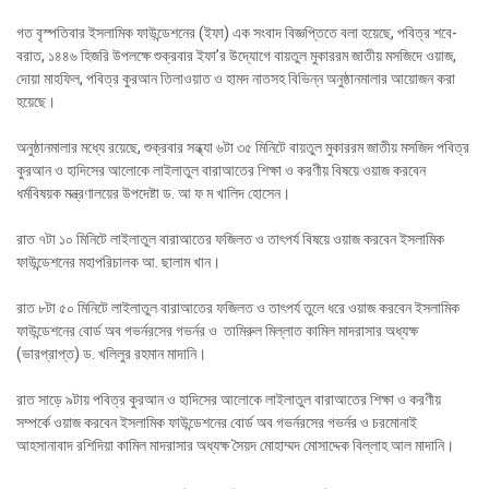
গত বৃস্পতিবার ইসলামিক ফাউন্ডেশনের (ইফা) এক সংবাদ বিজ্ঞপ্তিতে বলা হয়েছে, পবিত্র শবে-
বরাত, ১৪৪৬ হিজরি উপলক্ষে শুক্রবার ইফা’র উদ্যোগে বায়তুল মুকাররম জাতীয় মসজিদে ওয়াজ,
দোয়া মাহফিল, পবিত্র কুরআন তিলাওয়াত ও হামদ নাতসহ বিভিন্ন অনুষ্ঠানমালার আয়োজন করা
হয়েছে।
অনুষ্ঠানমালার মধ্যে রয়েছে, শুক্রবার সন্ধ্যা ৬টা ৩৫ মিনিটে বায়তুল মুকাররম জাতীয় মসজিদ পবিত্র
কুরআন ও হাদিসের আলোকে লাইলাতুল বারাআতের শিক্ষা ও করণীয় বিষয়ে ওয়াজ করবেন
ধর্মবিষয়ক মন্ত্রণালয়ের উপদেষ্টা ড. আ ফ ম খালিদ হোসেন।
রাত ৭টা ১০ মিনিটে লাইলাতুল বারাআতের ফজিলত ও তাৎপর্য বিষয়ে ওয়াজ করবেন ইসলামিক
ফাউন্ডেশনের মহাপরিচালক আ. ছালাম খান।
রাত ৮টা ৫০ মিনিটে লাইলাতুল বারাআতের ফজিলত ও তাৎপর্য তুলে ধরে ওয়াজ করবেন ইসলামিক
ফাউন্ডেশনের বোর্ড অব গভর্নরসের গভর্নর ও তামিরুল মিল্লাত কামিল মাদরাসার অধ্যক্ষ
(ভারপ্রাপ্ত) ড. খলিলুর রহমান মাদানি।
রাত সাড়ে ৯টায় পবিত্র কুরআন ও হাদিসের আলোকে লাইলাতুল বারাআতের শিক্ষা ও করণীয়
সম্পর্কে ওয়াজ করবেন ইসলামিক ফাউন্ডেশনের বোর্ড অব গভর্নরসের গভর্নর ও চরমোনাই
আহসানাবাদ রশিদিয়া কামিল মাদরাসার অধ্যক্ষ সৈয়দ মোহাম্মদ মোসাদ্দেক বিল্লাহ আল মাদানি।