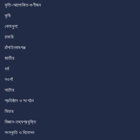
কৃতি-আলোকিত-গুণীজন
কৃষি
খেলাধুলা
চাকরি
চাঁপাইনবাবগঞ্জ
জাতীয়
ধর্ম
নওগাঁ
নাটোর
প্রতিষ্ঠান ও সংগঠন
ফিচার
বিজ্ঞান-তথ্যপ্রযুক্তি
সংস্কৃতি ও বিনোদন