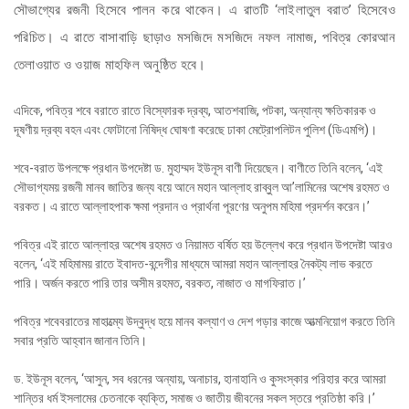
সৌভাগ্যের রজনী হিসেবে পালন করে থাকেন। এ রাতটি ‘লাইলাতুল বরাত’ হিসেবেও
পরিচিত। এ রাতে বাসাবাড়ি ছাড়াও মসজিদে মসজিদে নফল নামাজ, পবিত্র কোরআন
তেলাওয়াত ও ওয়াজ মাহফিল অনুষ্ঠিত হবে।
এদিকে, পবিত্র শবে বরাতে রাতে বিস্ফোরক দ্রব্য, আতশবাজি, পটকা, অন্যান্য ক্ষতিকারক ও
দূষণীয় দ্রব্য বহন এবং ফোটানো নিষিদ্ধ ঘোষণা করেছে ঢাকা মেট্রোপলিটন পুলিশ (ডিএমপি)।
শবে-বরাত উপলক্ষে প্রধান উপদেষ্টা ড. মুহাম্মদ ইউনূস বাণী দিয়েছেন। বাণীতে তিনি বলেন, ‘এই
সৌভাগ্যময় রজনী মানব জাতির জন্য বয়ে আনে মহান আল্লাহ রাব্বুল আ’লামিনের অশেষ রহমত ও
বরকত। এ রাতে আল্লাহপাক ক্ষমা প্রদান ও প্রার্থনা পূরণের অনুপম মহিমা প্রদর্শন করেন।’
পবিত্র এই রাতে আল্লাহর অশেষ রহমত ও নিয়ামত বর্ষিত হয় উল্লেখ করে প্রধান উপদেষ্টা আরও
বলেন, ‘এই মহিমাময় রাতে ইবাদত-বন্দেগীর মাধ্যমে আমরা মহান আল্লাহর নৈকট্য লাভ করতে
পারি। অর্জন করতে পারি তার অসীম রহমত, বরকত, নাজাত ও মাগফিরাত।’
পবিত্র শবেবরাতের মাহাত্ম্যে উদ্বুদ্ধ হয়ে মানব কল্যাণ ও দেশ গড়ার কাজে আত্মনিয়োগ করতে তিনি
সবার প্রতি আহ্বান জানান তিনি।
ড. ইউনূস বলেন, ‘আসুন, সব ধরনের অন্যায়, অনাচার, হানাহানি ও কুসংস্কার পরিহার করে আমরা
শান্তির ধর্ম ইসলামের চেতনাকে ব্যক্তি, সমাজ ও জাতীয় জীবনের সকল স্তরে প্রতিষ্ঠা করি।’