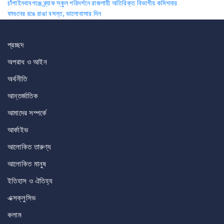
Post
চাঁপাইনবাবগঞ্জে ব্র্যাক স্কুল পরিদর্শনে রাজশাহী অতিরিক্ত বিভাগীয় কমিশনার
ফাগুনের রঙে রাঙা বসন্ত, ভালোবাসার দিন
navigation
প্রচ্ছদ
অপরাধ ও আইন
অর্থনীতি
আন্তর্জাতিক
আমাদের সম্পর্কে
আর্কাইভ
আলোকিত তারুণ্য
আলোকিত মানুষ
ইতিহাস ও ঐতিহ্য
এক্সক্লুসিভ
কলাম