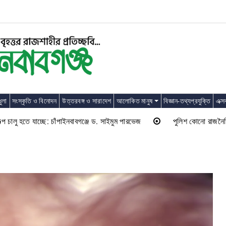
ুলা
সংস্কৃতি ও বিনোদন
উত্তরবঙ্গ ও সারাদেশ
আলোকিত মানুষ
বিজ্ঞান-তথ্যপ্রযুক্তি
এক্স
ু হতে যাচ্ছে: চাঁপাইনবাবগঞ্জে ড. সাইমুম পারভেজ
পুলিশ কোনো রাজনৈতিক দলের ল