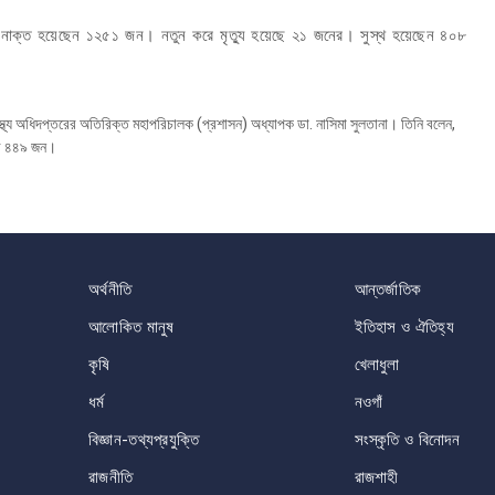
 শনাক্ত হয়েছেন ১২৫১ জন। নতুন করে মৃত্যু হয়েছে ২১ জনের। সুস্থ হয়েছেন ৪০৮
বাস্থ্য অধিদপ্তরের অতিরিক্ত মহাপরিচালক (প্রশাসন) অধ্যাপক ডা. নাসিমা সুলতানা। তিনি বলেন,
জার ৪৪৯ জন।
অর্থনীতি
আন্তর্জাতিক
আলোকিত মানুষ
ইতিহাস ও ঐতিহ্য
কৃষি
খেলাধুলা
ধর্ম
নওগাঁ
বিজ্ঞান-তথ্যপ্রযুক্তি
সংস্কৃতি ও বিনোদন
রাজনীতি
রাজশাহী