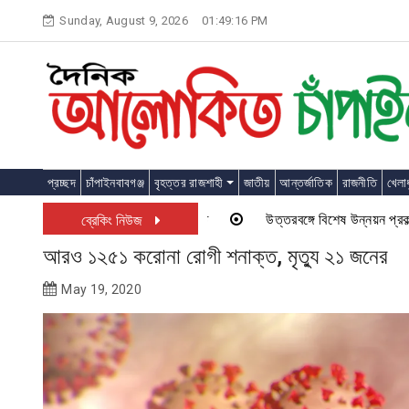
Skip
Sunday, August 9, 2026
01:49:16 PM
to
content
প্রচ্ছদ
চাঁপাইনবাবগঞ্জ
বৃহত্তর রাজশাহী
জাতীয়
আন্তর্জাতিক
রাজনীতি
খেলাধ
উত্তরবঙ্গে বিশেষ উন্নয়ন প্রকল্প চাল
ব্রেকিং নিউজ
আরও ১২৫১ করোনা রোগী শনাক্ত, মৃত্যু ২১ জনের
May 19, 2020