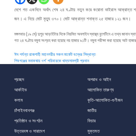
দেশে গত একদিনে অর্থাৎ শেষ ২৪ ঘণ্টায় নতুন করে করোনা ভাইরাস আক্রান্ত
জন। এ নিয়ে মোট মৃত্যু ৩৭০। মোট আক্রান্ত শনাক্ত ২৫ হাজার ১২১ জন।
মঙ্গলবার (১৯ মে) দুপুর আড়াইটার দিকে নিয়মিত অনলাইন স্বাস্থ্য বুলেটিনে এ তথ্য জানান স্
গত ২৪ ঘণ্টায় নমুনা সংগ্রহ করা হয়েছে নয় হাজার ৯১টি। নমুনা পরীক্ষা করা হয়েছে আট হা
Post
ঈদ পর্যন্ত রাজশাহী মহানগরীর সকল মার্কেট বন্ধের সিদ্ধান্ত
শিবগঞ্জের মনাকষায় ৭শ’ পরিবারকে খাদ্যসামগ্রী প্রদান
navigation
প্রচ্ছদ
অপরাধ ও আইন
আর্কাইভ
আলোকিত তারুণ্য
কলাম
কৃতি-আলোকিত-গুণীজন
চাঁপাইনবাবগঞ্জ
জাতীয়
প্রতিষ্ঠান ও সংগঠন
ফিচার
উত্তরবঙ্গ ও সারাদেশ
মুক্তমত