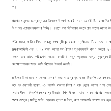
না।
বাংলার মানুষের ভাগ্যোন্নয়নে নিজেকে উৎসর্গ করেছি: দেশে ১০০টি বিশেষ অর্থনৈত
শিল্প গড়ে তোলার ব্যবস্থা নিচ্ছি। এখানে যারা বিনিয়োগ করতে চান তাদের আম
তিনি বলেন, জাতির পিতা বঙ্গবন্ধু শেখ মুজিবুর রহমান স্বাধীনতা দিয়ে গেছেন
জন্মশতবার্ষিকী এবং ২০২১ সালে আমরা স্বাধীনতার সুবর্ণজয়ন্তী পালন করবো, 
কেমন হবে তারও পরিকল্পনা আমরা করেছি। নতুন প্রজন্মের জন্য সুদূরপ্রসারী
ভাগ্যোন্নয়নের জন্য আমি নিজেকে উৎসর্গ করেছি।
এতিমের টাকা মেরে মা জেলে, অপকর্ম করে সাজাপ্রাপ্ত ছেলে: বিএনপি চেয়ারপার
করে প্রধানমন্ত্রী বলেন, ২১ আগস্ট খালেদা জিয়া ও তার ছেলে আমার ওপর 
নেতাকর্মীকে। বিএনপি দেশের স্বাধীনতায় বিশ্বাসী নয়। তারা দেশকে বারবার পেছন
জেলে গেছেন। মানিলন্ডারিং, গ্রেনেড হামলা চালিয়ে, নানা অপকর্মের কারণে তার 