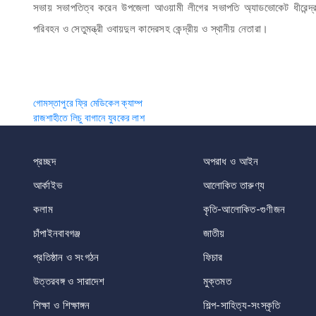
সভায় সভাপতিত্ব করেন উপজেলা আওয়ামী লীগের সভাপতি অ্যাডভোকেট ধীরেন্দ
পরিবহন ও সেতুমন্ত্রী ওবায়দুল কাদেরসহ কেন্দ্রীয় ও স্থানীয় নেতারা।
Post
গোমস্তাপুরে ফ্রি মেডিকেল ক্যাম্প
রাজশাহীতে লিচু বাগানে যুবকের লাশ
navigation
প্রচ্ছদ
অপরাধ ও আইন
আর্কাইভ
আলোকিত তারুণ্য
কলাম
কৃতি-আলোকিত-গুণীজন
চাঁপাইনবাবগঞ্জ
জাতীয়
প্রতিষ্ঠান ও সংগঠন
ফিচার
উত্তরবঙ্গ ও সারাদেশ
মুক্তমত
শিক্ষা ও শিক্ষাঙ্গন
শিল্প-সাহিত্য-সংস্কৃতি