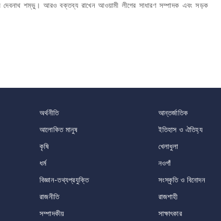
্র দেবনাথ শম্ভু। আরও বক্তব্য রাখেন আওয়ামী লীগের সাধারণ সম্পাদক এবং সড়ক
অর্থনীতি
আন্তর্জাতিক
আলোকিত মানুষ
ইতিহাস ও ঐতিহ্য
কৃষি
খেলাধুলা
ধর্ম
নওগাঁ
বিজ্ঞান-তথ্যপ্রযুক্তি
সংস্কৃতি ও বিনোদন
রাজনীতি
রাজশাহী
সম্পাদকীয়
সাক্ষাৎকার