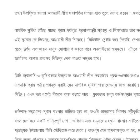
তখন উপস্থিত জনতা আওয়ামী লীগ সভাপতির সামনে হাত তুলে ওয়াদা করেন। জবাব
নাগরিক সুবিধা পৌঁছে যাচ্ছে গ্রাম পর্যন্ত: প্রধানমন্ত্রী স্বাস্থ্য ও শিক্ষাখা
এই সুযোগ কে দিয়েছে, আওয়ামী লীগ দিয়েছে। ডিজিটাল সেন্টার করে দিয়েছি, দেশজু
মতো দুর্গম এলাকায়ও মানুষ যোগাযোগ করতে পারে অনলাইনের মাধ্যমে। এটাকে আর
দুর্যোগের আগাম খবরসহ বিভিন্ন সেবা পাওয়া সম্ভব হবে।
তিনি জ্বালানি ও কৃষিখাতের উন্নয়নে আওয়ামী লীগ সরকারের প্রকল্পগুলোর কথাও উ
এমনকি গ্রাম পর্যায় পর্যন্ত সবাই যেন নাগরিক সুবিধা পায় সেজন্য কাজ করেছি। ইন
দিচ্ছি। এখন ঘরে বসেই বিদেশে কাজ করতে পারে। যুবকদের জন্য কর্মসংস্থান ব্যা
জঙ্গিবাদ-সন্ত্রাসের স্থান বাংলার মাটিতে হবে না: কওমি মাদ্রাসার শিক্ষার স্বী
বাংলাদেশ হবে একটি শান্তিপূর্ণ দেশ। জঙ্গিবাদ এবং সন্ত্রাসের স্থান বাংলার মা
প্রত্যেক উপজেলায় মিনি স্টেডিয়াম করে দেবো। তারুণ্য যেন মাদকাসক্ত না হয়, জ
দিকে লক্ষ্য রাখবেন। ক্লাসে অনুপস্থিত থাকলে শিক্ষকরা খোঁজ নেবেন। ইসলামে 