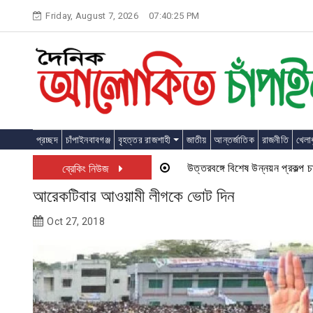
Skip
Friday, August 7, 2026
07:40:26 PM
to
content
প্রচ্ছদ
চাঁপাইনবাবগঞ্জ
বৃহত্তর রাজশাহী
জাতীয়
আন্তর্জাতিক
রাজনীতি
খেলাধ
উত্তরবঙ্গে বিশেষ উন্নয়ন প্রকল্প চালু হতে য
ব্রেকিং নিউজ
আরেকটিবার আওয়ামী লীগকে ভোট দিন
Oct 27, 2018