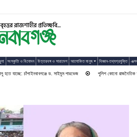
ুলা
সংস্কৃতি ও বিনোদন
উত্তরবঙ্গ ও সারাদেশ
আলোকিত মানুষ
বিজ্ঞান-তথ্যপ্রযুক্তি
এক্স
াচ্ছে: চাঁপাইনবাবগঞ্জে ড. সাইমুম পারভেজ
পুলিশ কোনো রাজনৈতিক দলের লাঠিয়াল 