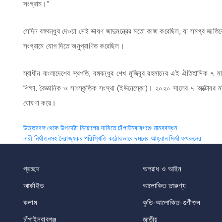
সংগ্রাম।”
সেদিন বঙ্গবন্ধুর দেওয়া সেই ভাষণ জাদুমন্ত্রের মতো কাজ করেছিল, যা সমগ্র জাতি
সংগ্রামে যোগ দিতে অনুপ্রাণিত করেছিল।
স্বাধীন বাংলাদেশের স্থপতি, বঙ্গবন্ধুর শেখ মুজিবুর রহমানের এই ঐতিহাসিক ৭ মা
শিক্ষা, বৈজ্ঞানিক ও সাংস্কৃতিক সংস্থা (ইউনেস্কো)। ২০২০ সালের ৭ অক্টোবর মন
ঘোষণা করে।
Post
উত্তরবঙ্গ থেকে উপদেষ্টা নিয়োগের দাবিতে চাঁপাইনবাবগঞ্জে মানববন্ধন
নারী নির্যাতনসহ নৈরাজ্যকর পরিস্থিতি কঠোরভাবে দমনের আহ্বান মির্জা ফখরুলের
navigation
প্রচ্ছদ
অপরাধ ও আইন
আর্কাইভ
আলোকিত তারুণ্য
কলাম
কৃতি-আলোকিত-গুণীজন
চাঁপাইনবাবগঞ্জ
জাতীয়