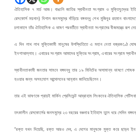
ঐতিহাসিক ৭ মার্চ আজ। বাঙালি জাতির স্বাধীনতা সংগ্রাম ও মুক্তিযুদ্ধের 
রেসকোর্স ময়দান) বিশাল জনসমুদ্রে দাঁড়িয়ে বঙ্গবন্ধু শেখ মুজিবুর রহমান বাংল
চলাকালে তাঁর ঐতিহাসিক এ ভাষণ পরবর্তীতে স্বাধীনতা সংগ্রামের বীজমন্ত্রে রূপ ন
এ দিন লাখ লাখ মুক্তিকামী মানুষের উপস্থিতিতে এ মহান নেতা বজ্রকণ্ঠে ঘ
ইনশাআল্লাহ। এবারের সংগ্রাম আমাদের মুক্তির সংগ্রাম, এবারের সংগ্রাম স্বাধী
স্বাধীনতাকামী জনতার সামনে বঙ্গবন্ধু তার ১৯ মিনিটের অসামান্য ভাষণে শোষক 
হওয়ার জন্য অসহযোগ আন্দোলনের আহ্বান জানিয়েছিলেন।
তার এই ভাষণকে প্রায়ই মার্কিন প্রেসিডেন্ট আব্রাহাম লিংকনের ঐতিহাসিক গেটিসবা
তৎকালীন রেসকোর্সের জনসমুদ্রে ২৩ বছরের বঞ্চনার ইতিহাস তুলে ধরে সেদিন বঙ্গ
“রক্ত যখন দিয়েছি, রক্ত আরও দেব, এ দেশের মানুষকে মুক্ত করে ছাড়ব ইনশা