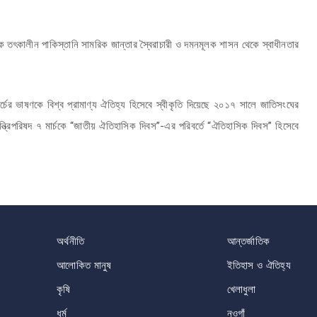
কে তৎকালীন পাকিস্তানি সামরিক জান্তার স্বৈরাচারী ও দমনমূলক শাসন থেকে স্বাধীনতার
র্চের ভাষণকে বিশ্ব প্রামাণ্য ঐতিহ্য হিসেবে স্বীকৃতি দিয়েছে ২০১৭ সালে জাতিসংঘের
্ত্রিপরিষদ ৭ মার্চকে “জাতীয় ঐতিহাসিক দিবস”-এর পরিবর্তে “ঐতিহাসিক দিবস” হিসেবে
অর্থনীতি
আন্তর্জাতিক
আলোকিত মানুষ
ইতিহাস ও ঐতিহ্য
কৃষি
খেলাধুলা
ধর্ম
নওগাঁ