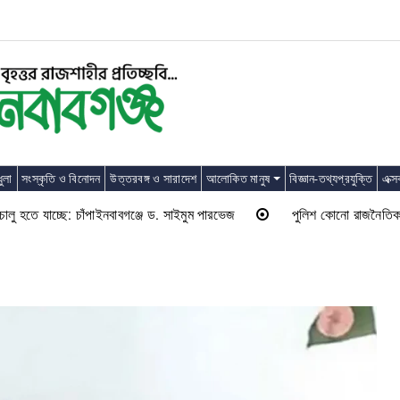
ুলা
সংস্কৃতি ও বিনোদন
উত্তরবঙ্গ ও সারাদেশ
আলোকিত মানুষ
বিজ্ঞান-তথ্যপ্রযুক্তি
এক্স
ে যাচ্ছে: চাঁপাইনবাবগঞ্জে ড. সাইমুম পারভেজ
পুলিশ কোনো রাজনৈতিক দলের লাঠি