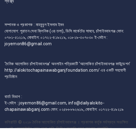
স্বাস্থ্য
সম্পাদক ও প্রকাশক : মাহবুবুল ইসলাম ইমন
যোগাযোগ: পুরাতন সেবা ক্লিনিক (৩য় তলা), ডিসি মার্কেটের সামনে, চাঁপাইনবাবগঞ্জ ফোন:
০৭৮১-৫১২১৯, মোবাইল: ০১৭২২-৪১৯২১৯, ০১৮২৯-৩০৭০৩০ ই-মেইল :
joyemon86@gmail.com
‘দৈনিক আলোকিত চাঁপাইনবাবগঞ্জ’ অনলাইন পত্রিকাটি ‘আলোকিত চাঁপাইনবাবগঞ্জ ফাউন্ডেশন’
http://alokitochapainawabganjfoundation.com/ এর একটি সহযোগী
প্রতিষ্ঠান
বার্তা বিভাগ :
ই-মেইল : joyemon86@gmail.com, info@dailyalokito-
chapainawabganj.com ফোন: ০২৫৮৮৮৯২৬১৯, মোবাইল: ০১৭২২-৪১৯২১৯
কপিরাইট © ২০১৮
দৈনিক আলোকিত চাঁপাইনবাবগঞ্জ । প্রকাশক কর্তৃক সর্বস্বত্ব সংরক্ষিত
। এই ওয়েবসাইটের কোন লেখা, ছবি, ভিডিও অনুমতি ছাড়া ব্যবহার বেআইনি ।