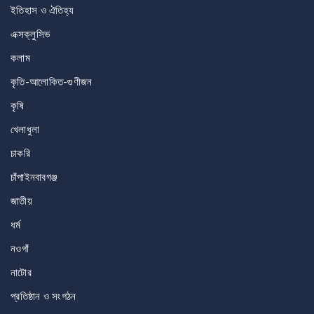
ইতিহাস ও ঐতিহ্য
এক্সক্লুসিভ
কলাম
কৃতি-আলোকিত-গুণীজন
কৃষি
খেলাধুলা
চাকরি
চাঁপাইনবাবগঞ্জ
জাতীয়
ধর্ম
নওগাঁ
নাটোর
প্রতিষ্ঠান ও সংগঠন