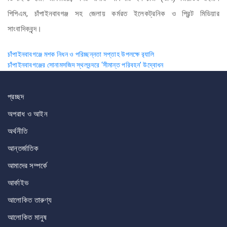
পিপিএম, চাঁপাইনবাবগঞ্জ সহ জেলায় কর্মরত ইলেকট্রনিক ও প্রিন্ট মিডিয়ার
সাংবাদিকবৃন্দ।
Post
চাঁপাইনবাবগঞ্জে মশক নিধন ও পরিচ্ছন্নতা সপ্তাহ উপলক্ষে র‌্যালি
চাঁপাইনবাবগঞ্জের সোনামসজিদ স্থলবন্দরে ‘সীমান্ত পরিবহন’ উদ্বোধন
navigation
প্রচ্ছদ
অপরাধ ও আইন
অর্থনীতি
আন্তর্জাতিক
আমাদের সম্পর্কে
আর্কাইভ
আলোকিত তারুণ্য
আলোকিত মানুষ