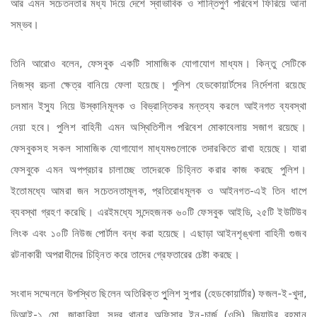
আর এমন সচেতনতার মধ্য দিয়ে দেশে স্বাভাবিক ও শান্তিপুর্ণ পরিবেশ ফিরিয়ে আনা
সম্ভব।
তিনি আরোও বলেন, ফেসবুক একটি সামাজিক যোগাযোগ মাধ্যম। কিন্তু সেটিকে
নিজস্ব রচনা ক্ষেত্র বানিয়ে ফেলা হয়েছে। পুলিশ হেডকোয়ার্টসের নির্দেশনা রয়েছে
চলমান ইস্যু নিয়ে উস্কানিমূলক ও বিভ্রান্তিকর মন্তব্য করলে আইনগত ব্যবস্থা
নেয়া হবে। পুলিশ বাহিনী এমন অস্থিতিশীল পরিবেশ মোকাবেলায় সজাগ রয়েছে।
ফেসবুকসহ সকল সামাজিক যোগাযোগ মাধ্যমগুলোকে তদারকিতে রাখা হয়েছে। যারা
ফেসবুকে এমন অপপ্রচার চালাচ্ছে তাদেরকে চিহ্নিত করার কাজ করছে পুলিশ।
ইতোমধ্যে আমরা জন সচেতনতামূলক, প্রতিরোধমূলক ও আইনগত-এই তিন ধাপে
ব্যবস্থা গ্রহণ করেছি। এরইমধ্যে সন্দেহজনক ৬০টি ফেসবুক আইডি, ২৫টি ইউটিউব
লিংক এবং ১০টি নিউজ পোর্টাল বন্ধ করা হয়েছে। এছাড়া আইনশৃঙ্খলা বাহিনী গুজব
রটনাকারী অপরাধীদের চিহ্নিত করে তাদের গ্রেফতারের চেষ্টা করছে।
সংবাদ সম্মেলনে উপস্থিত ছিলেন অতিরিক্ত পুুলিশ সুপার (হেডকোয়ার্টার) ফজল-ই-খুদা,
ডিআই-১ মো. জাকারিয়া, সদর থানার অফিসার ইন-চার্জ (ওসি) জিয়াউর রহমান