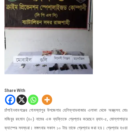
Share With
চাঁপাইনবাবগঞ্জের গোমস্তাপুর উপজেলার হেলিফ্যাডবাজার এলাকা থেকে অস্ত্রসহ মোঃ
মজিবুর রহমান (৪০) নামের এক ব্যক্তিকে গ্রেপ্তার করেছেন র‌্যাব-৫, মোল্লাপাড়ার
ক্যাম্পের সদস্যরা। মঙ্গলবার সকাল ১০ টায় তাকে গ্রেপ্তার করা হয়। গ্রেপ্তার হওয়া