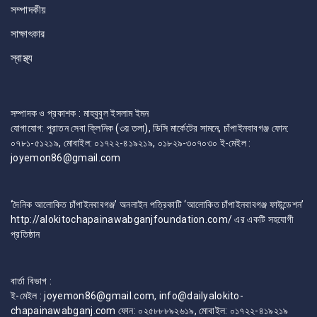
সম্পাদকীয়
সাক্ষাৎকার
স্বাস্থ্য
সম্পাদক ও প্রকাশক : মাহবুবুল ইসলাম ইমন
যোগাযোগ: পুরাতন সেবা ক্লিনিক (৩য় তলা), ডিসি মার্কেটের সামনে, চাঁপাইনবাবগঞ্জ ফোন:
০৭৮১-৫১২১৯, মোবাইল: ০১৭২২-৪১৯২১৯, ০১৮২৯-৩০৭০৩০ ই-মেইল :
joyemon86@gmail.com
‘দৈনিক আলোকিত চাঁপাইনবাবগঞ্জ’ অনলাইন পত্রিকাটি ‘আলোকিত চাঁপাইনবাবগঞ্জ ফাউন্ডেশন’
http://alokitochapainawabganjfoundation.com/ এর একটি সহযোগী
প্রতিষ্ঠান
বার্তা বিভাগ :
ই-মেইল : joyemon86@gmail.com, info@dailyalokito-
chapainawabganj.com ফোন: ০২৫৮৮৮৯২৬১৯, মোবাইল: ০১৭২২-৪১৯২১৯