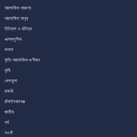
আলোকিত তারুণ্য
আলোকিত মানুষ
ইতিহাস ও ঐতিহ্য
এক্সক্লুসিভ
কলাম
কৃতি-আলোকিত-গুণীজন
কৃষি
খেলাধুলা
চাকরি
চাঁপাইনবাবগঞ্জ
জাতীয়
ধর্ম
নওগাঁ