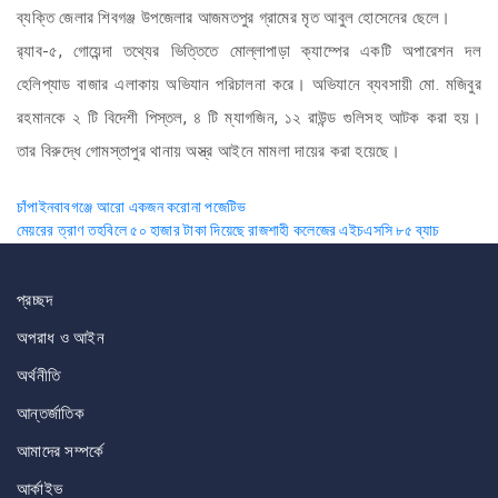
ব্যক্তি জেলার শিবগঞ্জ উপজেলার আজমতপুর গ্রামের মৃত আবুল হোসেনের ছেলে।
র‌্যাব-৫, গোয়েন্দা তথ্যের ভিত্তিতে মোল্লাপাড়া ক্যাম্পের একটি অপারেশন দল
হেলিপ্যাড বাজার এলাকায় অভিযান পরিচালনা করে। অভিযানে ব্যবসায়ী মো. মজিবুর
রহমানকে ২ টি বিদেশী পিস্তল, ৪ টি ম্যাগজিন, ১২ রাউন্ড গুলিসহ আটক করা হয়।
তার বিরুদ্ধে গোমস্তাপুর থানায় অস্ত্র আইনে মামলা দায়ের করা হয়েছে।
Post
চাঁপাইনবাবগঞ্জে আরো একজন করোনা পজেটিভ
মেয়রের ত্রাণ তহবিলে ৫০ হাজার টাকা দিয়েছে রাজশাহী কলেজের এইচএসসি ৮৫ ব্যাচ
navigation
প্রচ্ছদ
অপরাধ ও আইন
অর্থনীতি
আন্তর্জাতিক
আমাদের সম্পর্কে
আর্কাইভ