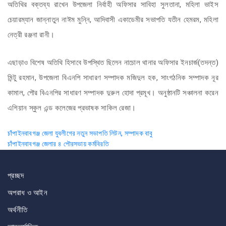
অতিথির বক্তব্য রাখেন উপজেলা নি
র্বাহী অফিসার সাবিহা সুলতানা, মহিলা ভাইস
চেয়ারম্যান জান্নাতুন নাঈম মুন্নি, আদিবাসী একাডেমীর সভাপতি যতীন হেমরম, মহিলা
নেত্রী রঞ্জনা রানী।
এছাড়াও বিশেষ অতিথি হিসাবে উপস্থিত ছিলেন নাচোল থানার অফিসার ইনচার্জ(তদন্ত)
মিন্টু রহমান, উপজেলা বিএনপি সাধারণ সম্পাদক মজিদুল হক, সাংগঠনিক সম্পাদক নূর
কামাল, পৌর বিএনপির সাধারণ সম্পাদক দুরুল হোদা প্রমূখ। অনুষ্ঠানটি সঞ্চালনা করেন
এশিয়ান স্কুল এন্ড কলেজের প্রভাষক সাকিল রেজা।
Post
চাঁপাইনবাবগঞ্জ জেলা যুবলীগের নতুন সভাপতি লিটন, সম্পাদক বাবু
চাঁপাইনবাবগঞ্জ জেলার ৪ পৌরসভায় কর্মবিরতি
navigation
প্রচ্ছদ
অপরাধ ও আইন
অর্থনীতি