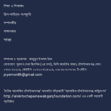
শিক্ষা ও শিক্ষাঙ্গন
শিল্প-সাহিত্য-সংস্কৃতি
সম্পাদকীয়
সাক্ষাৎকার
স্বাস্থ্য
সম্পাদক ও প্রকাশক : মাহবুবুল ইসলাম ইমন
যোগাযোগ: পুরাতন সেবা ক্লিনিক (৩য় তলা), ডিসি মার্কেটের সামনে, চাঁপাইনবাবগঞ্জ ফোন:
০৭৮১-৫১২১৯, মোবাইল: ০১৭২২-৪১৯২১৯, ০১৮২৯-৩০৭০৩০ ই-মেইল :
joyemon86@gmail.com
‘দৈনিক আলোকিত চাঁপাইনবাবগঞ্জ’ অনলাইন পত্রিকাটি ‘আলোকিত চাঁপাইনবাবগঞ্জ ফাউন্ডেশন’
http://alokitochapainawabganjfoundation.com/ এর একটি সহযোগী
প্রতিষ্ঠান