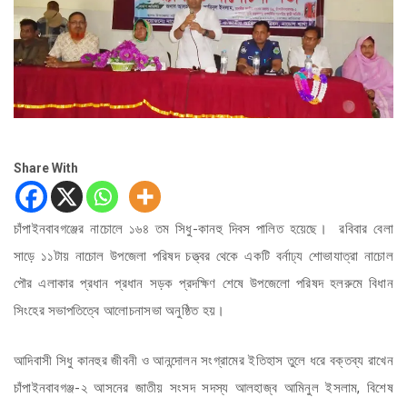
Share With
চাঁপাইনবাবগঞ্জের নাচোলে ১৬৪ তম সিধু-কানহু দিবস পালিত হয়েছে। রবিবার বেলা
সাড়ে ১১টায় নাচোল উপজেলা পরিষদ চত্ত্বর থেকে একটি বর্নাঢ্য শোভাযাত্রা নাচোল
পৌর এলাকার প্রধান প্রধান সড়ক প্রদক্ষিণ শেষে উপজেলো পরিষদ হলরুমে বিধান
সিংহের সভাপতিত্বে আলোচনাসভা অনুষ্ঠিত হয়।
আদিবাসী
সিধু কানহুর জীবনী ও আনন্দোলন সংগ্রামের ইতিহাস তুলে ধরে বক্তব্য রাখেন
চাঁপাইনবাবগঞ্জ-২ আসনের জাতীয় সংসদ সদস্য আলহাজ্ব আমিনুল ইসলাম, বিশেষ