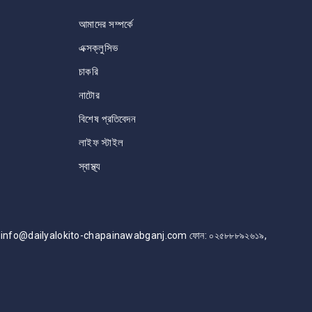
আমাদের সম্পর্কে
এক্সক্লুসিভ
চাকরি
নাটোর
বিশেষ প্রতিবেদন
লাইফ স্টাইল
স্বাস্থ্য
info@dailyalokito-chapainawabganj.com ফোন: ০২৫৮৮৮৯২৬১৯,