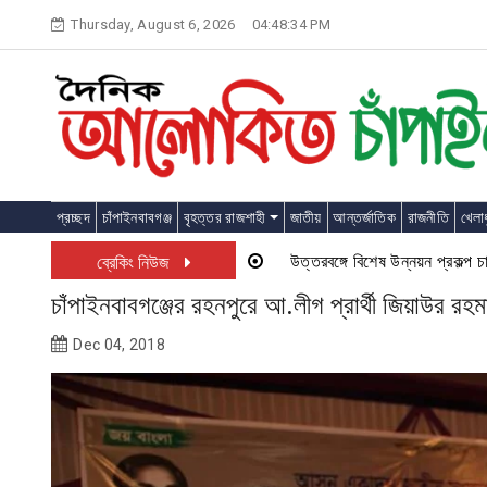
Skip
Thursday, August 6, 2026
04:48:35 PM
to
content
প্রচ্ছদ
চাঁপাইনবাবগঞ্জ
বৃহত্তর রাজশাহী
জাতীয়
আন্তর্জাতিক
রাজনীতি
খেলাধ
উত্তরবঙ্গে বিশেষ উন্নয়ন প্রকল্প চালু হতে যা
ব্রেকিং নিউজ
চাঁপাইনবাবগঞ্জের রহনপুরে আ.লীগ প্রার্থী জিয়াউর র
Dec 04, 2018