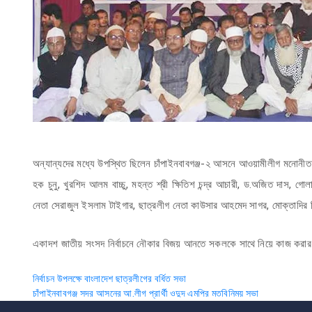
অন্যান্যদের মধ্যে উপস্থিত ছিলেন চাঁপাইনবাবগঞ্জ-২ আসনে আওয়ামীলীগ মনোনীত 
হক চুনু, খুরশিদ আলম বাচ্চু, মহন্ত শ্রী ক্ষিতিশ চন্দ্র আচারী, ড.অজিত দাস, 
নেতা সেরাজুল ইসলাম টাইগার, ছাত্রলীগ নেতা কাউসার আহমেদ সাগর, মোক্তাদির ব
একাদশ জাতীয় সংসদ নির্বাচনে নৌকার বিজয় আনতে সকলকে সাথে নিয়ে কাজ করার প্
Post
নির্বাচন উপলক্ষে বাংলাদেশ ছাত্রলীগের বর্ধিত সভা
চাঁপাইনবাবগঞ্জ সদর আসনের আ.লীগ প্রার্থী ওদুদ এমপির মতবিনিময় সভা
navigation