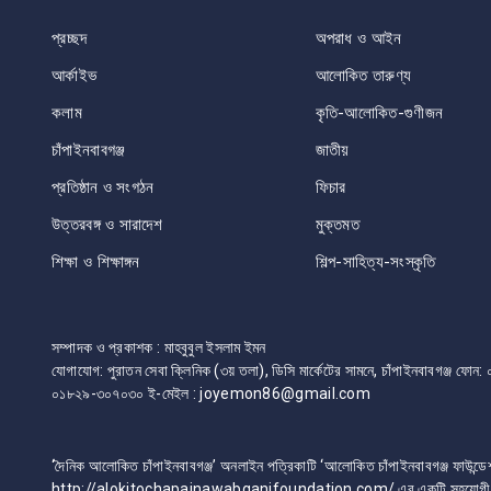
প্রচ্ছদ
অপরাধ ও আইন
আর্কাইভ
আলোকিত তারুণ্য
কলাম
কৃতি-আলোকিত-গুণীজন
চাঁপাইনবাবগঞ্জ
জাতীয়
প্রতিষ্ঠান ও সংগঠন
ফিচার
উত্তরবঙ্গ ও সারাদেশ
মুক্তমত
শিক্ষা ও শিক্ষাঙ্গন
শিল্প-সাহিত্য-সংস্কৃতি
সম্পাদক ও প্রকাশক : মাহবুবুল ইসলাম ইমন
যোগাযোগ: পুরাতন সেবা ক্লিনিক (৩য় তলা), ডিসি মার্কেটের সামনে, চাঁপাইনবাবগঞ্জ 
০১৮২৯-৩০৭০৩০ ই-মেইল : joyemon86@gmail.com
‘দৈনিক আলোকিত চাঁপাইনবাবগঞ্জ’ অনলাইন পত্রিকাটি ‘আলোকিত চাঁপাইনবাবগঞ্জ ফাউন্ডে
http://alokitochapainawabganjfoundation.com/ এর একটি সহযোগী প্