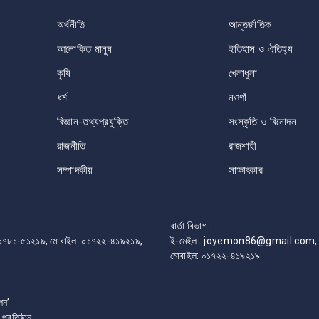
অর্থনীতি
আন্তর্জাতিক
আলোকিত মানুষ
ইতিহাস ও ঐতিহ্য
কৃষি
খেলাধুলা
ধর্ম
নওগাঁ
বিজ্ঞান-তথ্যপ্রযুক্তি
সংস্কৃতি ও বিনোদন
রাজনীতি
রাজশাহী
সম্পাদকীয়
সাক্ষাৎকার
বার্তা বিভাগ :
ফোন: ০৭৮১-৫১২১৯, মোবাইল: ০১৭২২-৪১৯২১৯,
ই-মেইল : joyemon86@gmail.com, 
মোবাইল: ০১৭২২-৪১৯২১৯
শন’
রতিষ্ঠান