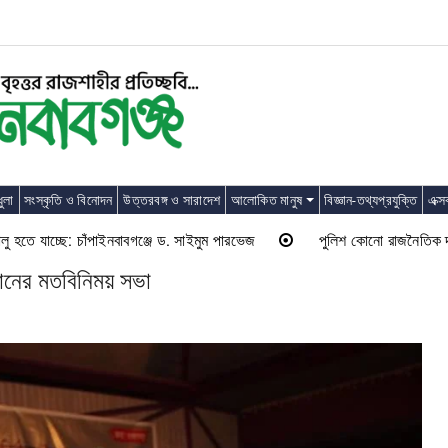
ুলা
সংস্কৃতি ও বিনোদন
উত্তরবঙ্গ ও সারাদেশ
আলোকিত মানুষ
বিজ্ঞান-তথ্যপ্রযুক্তি
এক্স
চ্ছে: চাঁপাইনবাবগঞ্জে ড. সাইমুম পারভেজ
পুলিশ কোনো রাজনৈতিক দলের লাঠিয়াল 
হমানের মতবিনিময় সভা