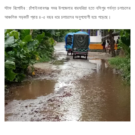
স্টাফ রিপোর্টার : চাঁপাইনবাবগঞ্জ সদর উপজেলার বারঘরিয়া হতে নসিপুর পর্যন্ত চলাচলের
আঞ্চলিক সড়কটি প্রায় ৪-৫ বছর ধরে চলাচলের অনুপযোগী হয়ে পড়েছে।