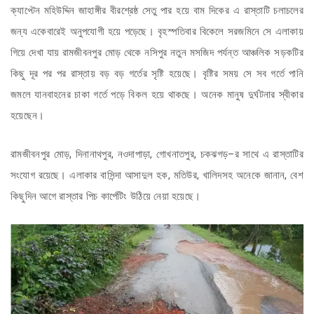
ক্যাপ্টেন মহিউদ্দিন জাহাঙ্গীর বীরশ্রেষ্ঠ সেতু পার হয়ে বাম দিকের এ রাস্তাটি চলাচলের
জন্য একেবারেই অনুপযোগী হয়ে পড়েছে। বৃহস্পতিবার বিকেলে সরজমিনে সে এলাকায়
গিয়ে দেখা যায় রামজীবনপুর মোড় থেকে নসিপুর নতুন মসজিদ পর্যন্ত আঞ্চলিক সড়কটির
কিছু দূর পর পর রাস্তায় বড় বড় গর্তের সৃষ্টি হয়েছে। বৃষ্টির সময় সে সব গর্তে পানি
জমলে যানবাহনের চাকা গর্তে পড়ে বিকল হয়ে থাকছে। অনেক মানুষ দুর্ঘটনার স্বীকার
হয়েছেন।
রামজীবনপুর মোড়, দিনানাথপুর, নওদাপাড়া, গোখনাতপুর, চকঝগড়–র সাথে এ রাস্তাটির
সংযোগ রয়েছে। এলাকার বাসিন্দা আসাদুল হক, মতিউর, খালিদসহ অনেকে জানান, বেশ
কিছুদিন আগে রাস্তার পিচ কার্পেটিং উঠিয়ে নেয়া হয়েছে।