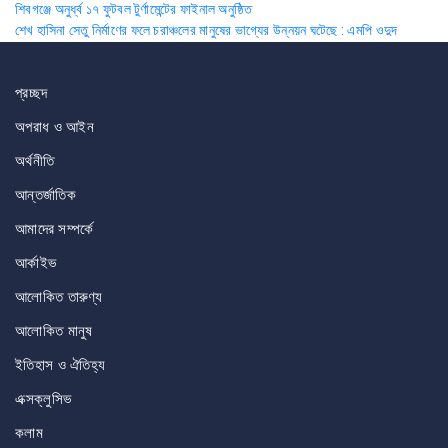
Post
শিবগঞ্জে অনুর্ধ্ব ১৭ ফুটবল টুর্ণামেন্টের ফাইনাল অনুষ্ঠিত
শেখ হাসিনা সেতু নির্মাণের ফলে চরাঞ্চলের মানুষের ভাগ্যের উন্নয়ন ঘটেছে : এমপি ওদুদ
navigation
প্রচ্ছদ
অপরাধ ও আইন
অর্থনীতি
আন্তর্জাতিক
আমাদের সম্পর্কে
আর্কাইভ
আলোকিত তারুণ্য
আলোকিত মানুষ
ইতিহাস ও ঐতিহ্য
এক্সক্লুসিভ
কলাম