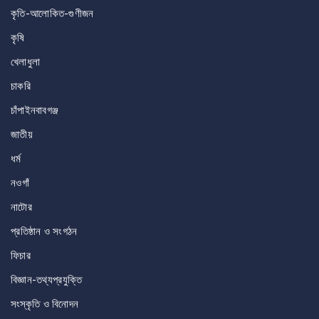
কৃতি-আলোকিত-গুণীজন
কৃষি
খেলাধুলা
চাকরি
চাঁপাইনবাবগঞ্জ
জাতীয়
ধর্ম
নওগাঁ
নাটোর
প্রতিষ্ঠান ও সংগঠন
ফিচার
বিজ্ঞান-তথ্যপ্রযুক্তি
সংস্কৃতি ও বিনোদন