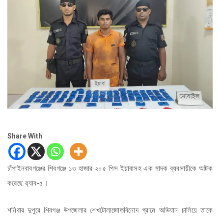
Share With
চাঁপাইনবাবগঞ্জের শিবগঞ্জে ১৩ হাজার ২০৫ পিস ইয়াবাসহ এক মাদক ব্যবসায়ীকে আটক
করেছে র‌্যাব-৫।
শনিবার দুপুরে শিবগঞ্জ উপজেলার শেখটোলাজোতবিনোদ গ্রামে অভিযান চালিয়ে তাকে