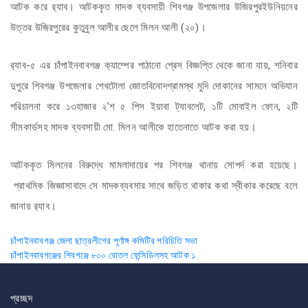
আটক করে র‌্যাব। আটককৃত মাদক ব্যবসায়ী শিবগঞ্জ উপজেলার উজিরপুরইউনিয়নের
উত্তর উজিরপুরের কুতুবুল আলীর ছেলে মিলন আলী (২০)।
র‌্যাব-৫ এর চাঁপাইনবাবগঞ্জ ক্যাম্পের পাঠানো প্রেস বিজ্ঞপ্তি থেকে জানা যায়, শনিবার
দুপুরে শিবগঞ্জ উপজেলার শেখটোলা জোতবিনোদগ্রামস্থ মুদি দোকানের সামনে অভিযান
পরিচালনা করে ১৩হাজার ২’শ ৫ পিস ইয়াবা ট্যাবলেট, ১টি মোবাইল ফোন, ২টি
সীমকার্ডসহ মাদক ব্যবসায়ী মো. মিলন আলীকে হাতেনাতে আটক করা হয়।
আটককৃত মিলনের বিরুদ্ধে মামলাদায়ের পর শিবগঞ্জ থানায় সোপর্দ করা হয়েছে।
প্রাথমিক জিজ্ঞাসাবাদে সে মাদকব্যবসার সাথে জড়িত থাকার কথা স্বীকার করেছে বলে
জানায় র‌্যাব।
Post
চাঁপাইনবাবগঞ্জ জেলা ছাত্রলীগের পূর্ণাঙ্গ কমিটির পরিচিতি সভা
চাঁপাইনবাবগঞ্জের শিবগঞ্জে ৮০০ বোতল ফেন্সিডিলসহ আটক ১
navigation
প্রচ্ছদ