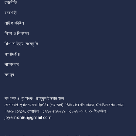
রাজনীতি
রাজশাহী
লাইফ স্টাইল
শিক্ষা ও শিক্ষাঙ্গন
শিল্প-সাহিত্য-সংস্কৃতি
সম্পাদকীয়
সাক্ষাৎকার
স্বাস্থ্য
সম্পাদক ও প্রকাশক : মাহবুবুল ইসলাম ইমন
যোগাযোগ: পুরাতন সেবা ক্লিনিক (৩য় তলা), ডিসি মার্কেটের সামনে, চাঁপাইনবাবগঞ্জ ফোন:
০৭৮১-৫১২১৯, মোবাইল: ০১৭২২-৪১৯২১৯, ০১৮২৯-৩০৭০৩০ ই-মেইল :
joyemon86@gmail.com