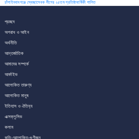
চাঁপাইনবাবগঞ্জে স্বেচ্ছাসেবক লীগের ২৫তম প্রতিষ্ঠাবার্ষিকী পালিত
navigation
প্রচ্ছদ
অপরাধ ও আইন
অর্থনীতি
আন্তর্জাতিক
আমাদের সম্পর্কে
আর্কাইভ
আলোকিত তারুণ্য
আলোকিত মানুষ
ইতিহাস ও ঐতিহ্য
এক্সক্লুসিভ
কলাম
কৃতি-আলোকিত-গুণীজন