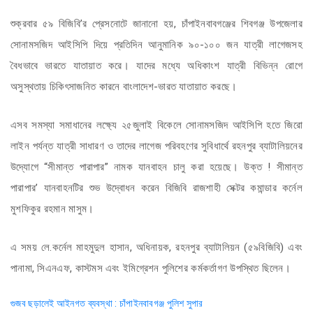
শুক্রবার ৫৯ বিজিবি’র প্রেসনোটে জানানো হয়, চাঁপাইনবাবগঞ্জের শিবগঞ্জ উপজেলার
সোনামসজিদ আইসিপি দিয়ে প্রতিদিন আনুমানিক ৯০-১০০ জন যাত্রী লাগেজসহ
বৈধভাবে ভারতে যাতায়াত করে। যাদের মধ্যে অধিকাংশ যাত্রী বিভিন্ন রোগে
অসুস্থতায় চিকিৎসাজনিত কারনে বাংলাদেশ-ভারত যাতায়াত করছে।
এসব সমস্যা সমাধানের লক্ষ্যে ২৫জুলাই বিকেলে সোনামসজিদ আইসিপি হতে জিরো
লাইন পর্যন্ত যাত্রী সাধারণ ও তাদের লাগেজ পরিবহণের সুবিধার্থে রহনপুর ব্যাটালিয়নের
উদ্যোগে “সীমান্ত পারাপার” নামক যানবাহন চালু করা হয়েছে। উক্ত ! সীমান্ত
পারাপার’ যানবাহনটির শুভ উদ্বোধন করেন বিজিবি রাজশাহী সেক্টর কমান্ডার কর্নেল
মুশফিকুর রহমান মাসুম।
এ সময় লে.কর্নেল মাহমুদুল হাসান, অধিনায়ক, রহনপুর ব্যাটালিয়ন (৫৯বিজিবি) এবং
পানামা, সিএনএফ, কাস্টমস এবং ইমিগ্রেশন পুলিশের কর্মকর্তাগণ উপস্থিত ছিলেন।
Post
গুজব ছড়ালেই আইনগত ব্যবস্থা : চাঁপাইনবাবগঞ্জ পুলিশ সুপার