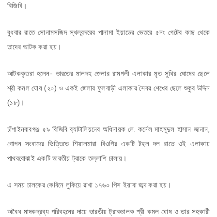
বিজিবি।
বুধবার রাতে সোনামসজিদ স্থলবন্দরের পানামা ইয়াডের ভেতরে ৫নং গেটের কাছ থেকে
তাদের আটক করা হয়।
আটককৃতরা হলেন- ভারতের মালদহ জেলার রামগলী এলাকার মৃত সুধির ঘোষের ছেলে
শ্রী কমল ঘোষ (২০) ও একই জেলার ফুলবাড়ী এলাকার সৈবর শেখের ছেলে শুকুর উদ্দিন
(১৮)।
চাঁপাইনবাবগঞ্জ ৫৯ বিজিবি ব্যাটালিয়নের অধিনায়ক লে. কর্নেল মাহমুদুল হাসান জানান,
গোপন সংবাদের ভিত্তিতে শিয়ালমারা বিওপির একটি টহল দল রাতে ওই এলাকায়
পাথরবোঝাই একটি ভারতীয় ট্রাকে তল্লাশি চালায়।
এ সময় চালকের কেবিনে লুকিয়ে রাখা ১৭৬০ পিস ইয়াবা জব্দ করা হয়।
অবৈধ মাদকদ্রব্য পরিবহনের দায়ে ভারতীয় ট্রাকচালক শ্রী কমল ঘোষ ও তার সহকারী