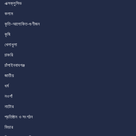
এক্সক্লুসিভ
কলাম
কৃতি-আলোকিত-গুণীজন
কৃষি
খেলাধুলা
চাকরি
চাঁপাইনবাবগঞ্জ
জাতীয়
ধর্ম
নওগাঁ
নাটোর
প্রতিষ্ঠান ও সংগঠন
ফিচার