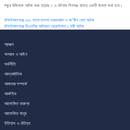
শুকুর উদ্দিনকে আটক করা হয়েছে। এ ঘটনায় শিবগঞ্জ থানায় একটি মামলা করা হবে।
Post
চাঁপাইনবাবগঞ্জে ৫৬০ বস্তা চালসহ চেয়ারম্যান ও আ’লীগ নেতা আটক
চাঁপাইনবাবগঞ্জে ডিএনসির অভিযানে হেরোইনসহ ২ নারী আটক
navigation
প্রচ্ছদ
অপরাধ ও আইন
অর্থনীতি
আন্তর্জাতিক
আমাদের সম্পর্কে
আর্কাইভ
আলোকিত তারুণ্য
আলোকিত মানুষ
ইতিহাস ও ঐতিহ্য