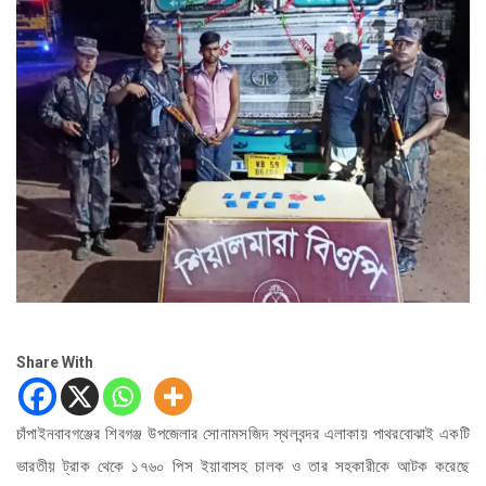
Share With
চাঁপাইনবাবগঞ্জের শিবগঞ্জ উপজেলার সোনামসজিদ স্থলবন্দর এলাকায় পাথরবোঝাই একটি
ভারতীয় ট্রাক থেকে ১৭৬০ পিস ইয়াবাসহ চালক ও তার সহকারীকে আটক করেছে