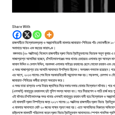
Share With
রাজশাহীতে বিস্ফোরকদ্রব্য ও সন্ত্রাসবিরোধী মামলায় জামায়াত-শিবিরের পাঁচ নেতাকর্মীকে
অনাদায়ে আরও এক বছরের কারাদণ্ড।
মঙ্গলবার (৩০ অক্টোবর) বিকেলে রাজশাহীর দ্রুত বিচার ট্রাইব্যুনালের বিচারক অনুপ কুমার 
সাজাপ্রাপ্ত আসামিরা হচ্ছেন, চাঁপাইনবাবগঞ্জের সদর থানার রেহায়চর এলাকার মৃত আবদুল মান
কামাল উদ্দিন ও বেলাল উদ্দিন, নয়নশুকা এলাকার সাইদুর রহমানের ছেলে সোহেল রহমান এবং
এ সময় সাজাপ্রাপ্ত চার আসামি আদালতে উপস্থিত ছিলেন। অপরজন পলতাক রয়েছেন। পরে 
এর আগে, ২০১৩ সালের শেষ দিকে সরকারবিরোধী আন্দোলন শুরু হয়। সড়কপথ, রেলপথ ও নৌপথ
জামায়াত-শিবিরের কর্মীরা রাস্তা অবরোধ করে।
এ সময় তারা রাস্তার ওপর টায়ার জ্বালিয়ে দিয়ে দফায় দফায় বোমার বিস্ফোরণ ঘটনায়। পরে খ
(এসআই) মাহাবুবুর রহমানসহ দুই পুলিশ সদস্য আহত হন। পরে টিয়ারশেল ও লাঠি চার্জ করে প
এই ঘটনায় চাঁপাইনবাবগঞ্জ সদর থানার এসআই মাহাবুবুর রহমান বাদী হয়ে বিস্ফোরক ও সন্ত্
এই মামলাটি দ্রুত নিষ্পত্তির জন্য ২০১৭ সালের ১১ অক্টোবর রাজশাহীর দ্রুত বিচার ট্রাইব
এ মামলায় আদালতে মোট ২০ জনের সাক্ষ্য গ্রহণ করা হয়। এতে আসামিদের বিরুদ্ধে অভিযোগ 
রাষ্ট্রপক্ষে মামলাটি পরিচালনা করেন দ্রুত বিচার ট্রাইব্যুনাল আদালতের স্পেশাল পাবলিক