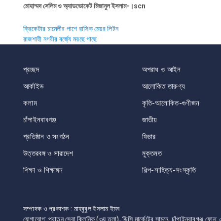
মোহাম্মদ সেলিম ও অ্যাডভোকেট মিজানুল ইসলাম-।scn
Post
ক্রিকেটার চামেলীর পাশে রাসিক মেয়র লিটন
রাজশাহী নগরীর বর্জ্যে মরছে গাছে
navigation
প্রচ্ছদ
অপরাধ ও আইন
আর্কাইভ
আলোকিত তারুণ্য
কলাম
কৃতি-আলোকিত-গুণীজন
চাঁপাইনবাবগঞ্জ
জাতীয়
প্রতিষ্ঠান ও সংগঠন
ফিচার
উত্তরবঙ্গ ও সারাদেশ
মুক্তমত
শিক্ষা ও শিক্ষাঙ্গন
শিল্প-সাহিত্য-সংস্কৃতি
সম্পাদক ও প্রকাশক : মাহবুবুল ইসলাম ইমন
যোগাযোগ: পুরাতন সেবা ক্লিনিক (৩য় তলা), ডিসি মার্কেটের সামনে, চাঁপাইনবাবগঞ্জ 