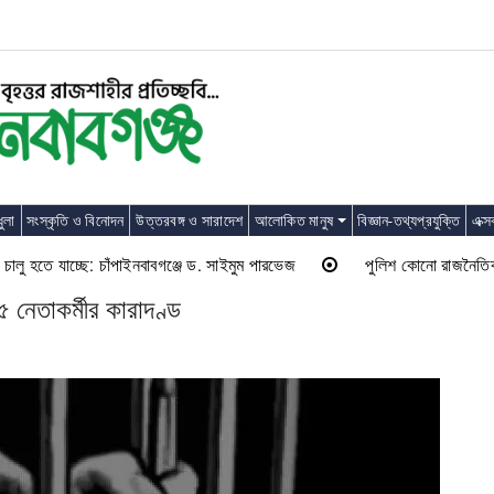
ুলা
সংস্কৃতি ও বিনোদন
উত্তরবঙ্গ ও সারাদেশ
আলোকিত মানুষ
বিজ্ঞান-তথ্যপ্রযুক্তি
এক্স
 হতে যাচ্ছে: চাঁপাইনবাবগঞ্জে ড. সাইমুম পারভেজ
পুলিশ কোনো রাজনৈতিক দলের লা
৫ নেতাকর্মীর কারাদণ্ড