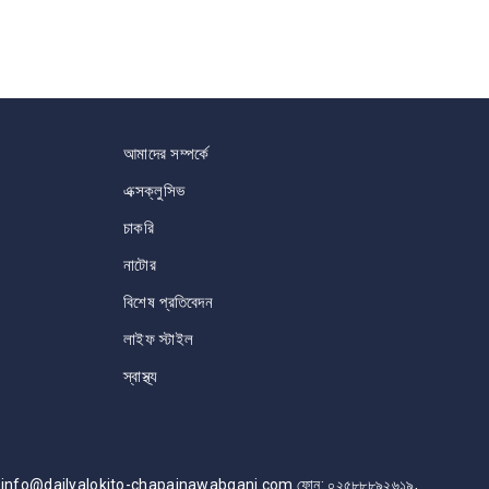
আমাদের সম্পর্কে
এক্সক্লুসিভ
চাকরি
নাটোর
বিশেষ প্রতিবেদন
লাইফ স্টাইল
স্বাস্থ্য
info@dailyalokito-chapainawabganj.com ফোন: ০২৫৮৮৮৯২৬১৯,