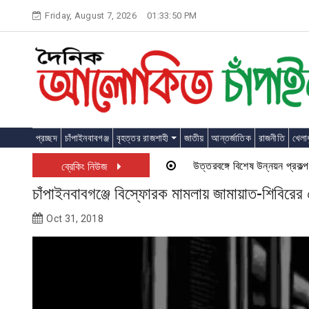
Skip
Friday, August 7, 2026
01:33:50 PM
to
content
প্রচ্ছদ
চাঁপাইনবাবগঞ্জ
বৃহত্তর রাজশাহী
জাতীয়
আন্তর্জাতিক
রাজনীতি
খেলাধ
উত্তরবঙ্গে বিশেষ উন্নয়ন প্রকল্প চালু
ব্রেকিং নিউজ
চাঁপাইনবাবগঞ্জে বিস্ফোরক মামলায় জামায়াত-শিবিরের 
Oct 31, 2018