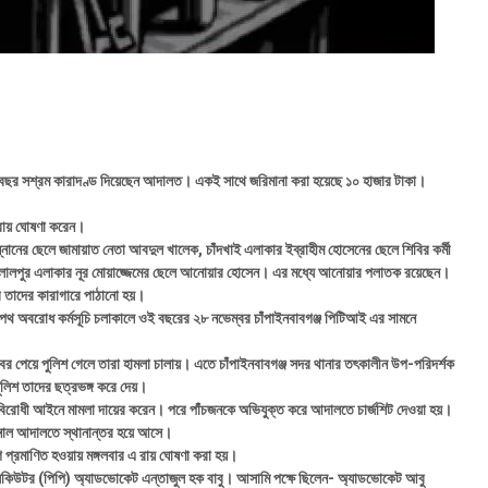
 ১০ বছর সশ্রম কারাদণ্ড দিয়েছেন আদালত। একই সাথে জরিমানা করা হয়েছে ১০ হাজার টাকা।
এ রায় ঘোষণা করেন।
্নানের ছেলে জামায়াত নেতা আবদুল খালেক, চাঁদখাই এলাকার ইব্রাহীম হোসেনের ছেলে শিবির কর্মী
 হেলালপুর এলাকার নূর মোয়াজ্জেমের ছেলে আনোয়ার হোসেন। এর মধ্যে আনোয়ার পলাতক রয়েছেন।
তাদের কারাগারে পাঠানো হয়।
 অবরোধ কর্মসূচি চলাকালে ওই বছরের ২৮ নভেম্বর চাঁপাইনবাবগঞ্জ পিটিআই এর সামনে
বর পেয়ে পুলিশ গেলে তারা হামলা চালায়। এতে চাঁপাইনবাবগঞ্জ সদর থানার তৎকালীন উপ-পরিদর্শক
ুলিশ তাদের ছত্রভঙ্গ করে দেয়।
রাসবিরোধী আইনে মামলা দায়ের করেন। পরে পাঁচজনকে অভিযুক্ত করে আদালতে চার্জশিট দেওয়া হয়।
্যুনাল আদালতে স্থানান্তর হয়ে আসে।
প্রমাণিত হওয়ায় মঙ্গলবার এ রায় ঘোষণা করা হয়।
 প্রসিকিউটর (পিপি) অ্যাডভোকেট এন্তাজুল হক বাবু। আসামি পক্ষে ছিলেন- অ্যাডভোকেট আবু