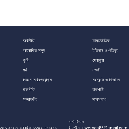
অর্থনীতি
আন্তর্জাতিক
আলোকিত মানুষ
ইতিহাস ও ঐতিহ্য
কৃষি
খেলাধুলা
ধর্ম
নওগাঁ
বিজ্ঞান-তথ্যপ্রযুক্তি
সংস্কৃতি ও বিনোদন
রাজনীতি
রাজশাহী
সম্পাদকীয়
সাক্ষাৎকার
বার্তা বিভাগ :
ফোন: ০৭৮১-৫১২১৯, মোবাইল: ০১৭২২-৪১৯২১৯,
ই-মেইল : joyemon86@gmail.com, 