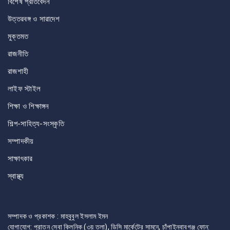
বিশেষ প্রতিবেদন
উত্তরবঙ্গ ও সারাদেশ
মুক্তমত
রাজনীতি
রাজশাহী
লাইফ স্টাইল
শিক্ষা ও শিক্ষাঙ্গন
শিল্প-সাহিত্য-সংস্কৃতি
সম্পাদকীয়
সাক্ষাৎকার
স্বাস্থ্য
সম্পাদক ও প্রকাশক : মাহবুবুল ইসলাম ইমন
যোগাযোগ: পুরাতন সেবা ক্লিনিক (৩য় তলা), ডিসি মার্কেটের সামনে, চাঁপাইনবাবগঞ্জ ফোন: