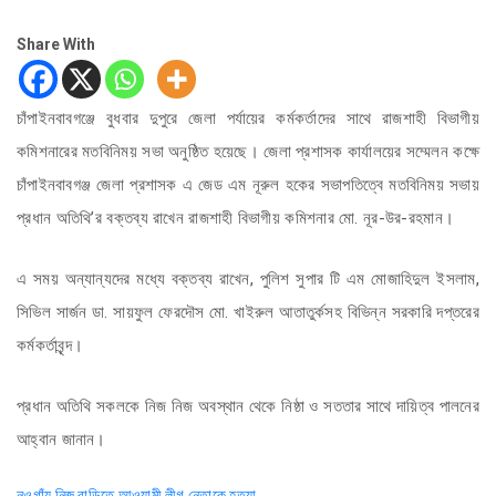
Share With
চাঁপাইনবাবগঞ্জে বুধবার দুপুরে জেলা পর্যায়ের কর্মকর্তাদের সাথে রাজশাহী বিভাগীয়
কমিশনারের মতবিনিময় সভা অনুষ্ঠিত হয়েছে। জেলা প্রশাসক কার্যালয়ের সম্মেলন কক্ষে
চাঁপাইনবাবগঞ্জ জেলা প্রশাসক এ জেড এম নূরুল হকের সভাপতিত্বে মতবিনিময় সভায়
প্রধান অতিথি’র বক্তব্য রাখেন রাজশাহী বিভাগীয় কমিশনার মো. নূর-উর-রহমান।
এ সময় অন্যান্যদের মধ্যে বক্তব্য রাখেন, পুলিশ সুপার টি এম মোজাহিদুল ইসলাম,
সিভিল সার্জন ডা. সায়ফুল ফেরদৌস মো. খাইরুল আতাতুর্কসহ বিভিন্ন সরকারি দপ্তরের
কর্মকর্তাবৃন্দ।
প্রধান অতিথি সকলকে নিজ নিজ অবস্থান থেকে নিষ্ঠা ও সততার সাথে দায়িত্ব পালনের
আহ্বান জানান।
নওগাঁয় নিজ বাড়িতে আওয়ামী লীগ নেতাকে হত্যা