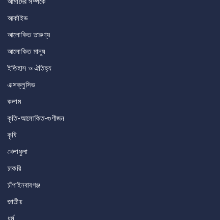
আমাদের সম্পর্কে
আর্কাইভ
আলোকিত তারুণ্য
আলোকিত মানুষ
ইতিহাস ও ঐতিহ্য
এক্সক্লুসিভ
কলাম
কৃতি-আলোকিত-গুণীজন
কৃষি
খেলাধুলা
চাকরি
চাঁপাইনবাবগঞ্জ
জাতীয়
ধর্ম