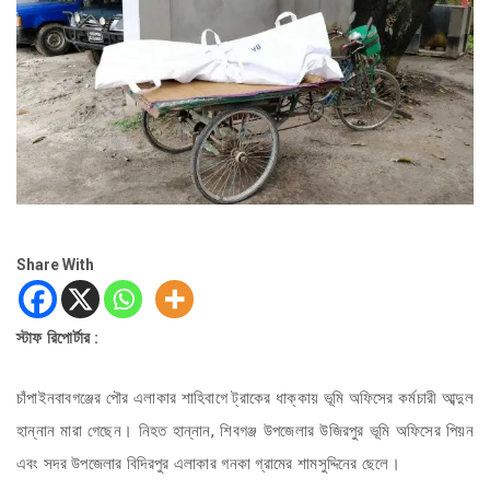
Share With
স্টাফ রিপোর্টার :
চাঁপাইনবাবগঞ্জের পৌর এলাকার শাহিবাগে ট্রাকের ধাক্কায় ভূমি অফিসের কর্মচারী আব্দুল
হান্নান মারা গেছেন। নিহত হান্নান, শিবগঞ্জ উপজেলার উজিরপুর ভূমি অফিসের পিয়ন
এবং সদর উপজেলার বিদিরপুর এলাকার গনকা গ্রামের শামসুদ্দিনের ছেলে।