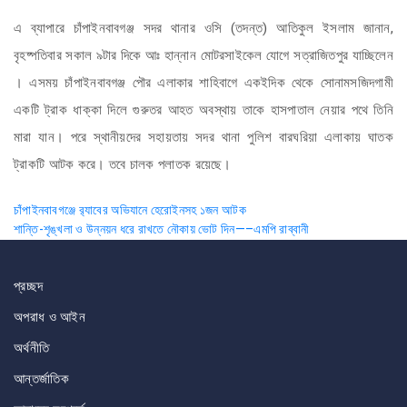
এ ব্যাপারে চাঁপাইনবাবগঞ্জ সদর থানার ওসি (তদন্ত) আতিকুল ইসলাম জানান,
বৃহষ্পতিবার সকাল ৯টার দিকে আঃ হান্নান মোটরসাইকেল যোগে সত্রাজিতপুর যাচ্ছিলেন
। এসময় চাঁপাইনবাবগঞ্জ পৌর এলাকার শাহিবাগে একইদিক থেকে সোনামসজিদগামী
একটি ট্রাক ধাক্কা দিলে গুরুতর আহত অবস্থায় তাকে হাসপাতাল নেয়ার পথে তিনি
মারা যান। পরে স্থানীয়দের সহায়তায় সদর থানা পুলিশ বারঘরিয়া এলাকায় ঘাতক
ট্রাকটি আটক করে। তবে চালক পলাতক রয়েছে।
Post
চাঁপাইনবাবগঞ্জে র‌্যাবের অভিযানে হেরোইনসহ ১জন আটক
শান্তি-শৃঙ্খলা ও উন্নয়ন ধরে রাখতে নৌকায় ভোট দিন—–এমপি রাব্বানী
navigation
প্রচ্ছদ
অপরাধ ও আইন
অর্থনীতি
আন্তর্জাতিক