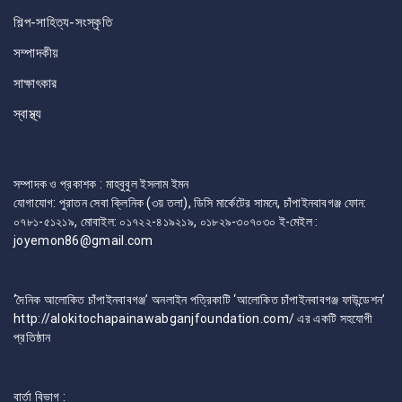
শিল্প-সাহিত্য-সংস্কৃতি
সম্পাদকীয়
সাক্ষাৎকার
স্বাস্থ্য
সম্পাদক ও প্রকাশক : মাহবুবুল ইসলাম ইমন
যোগাযোগ: পুরাতন সেবা ক্লিনিক (৩য় তলা), ডিসি মার্কেটের সামনে, চাঁপাইনবাবগঞ্জ ফোন:
০৭৮১-৫১২১৯, মোবাইল: ০১৭২২-৪১৯২১৯, ০১৮২৯-৩০৭০৩০ ই-মেইল :
joyemon86@gmail.com
‘দৈনিক আলোকিত চাঁপাইনবাবগঞ্জ’ অনলাইন পত্রিকাটি ‘আলোকিত চাঁপাইনবাবগঞ্জ ফাউন্ডেশন’
http://alokitochapainawabganjfoundation.com/ এর একটি সহযোগী
প্রতিষ্ঠান
বার্তা বিভাগ :