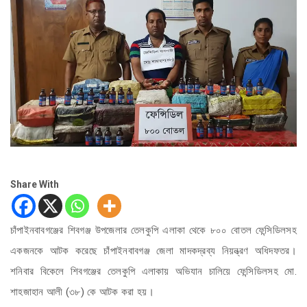
Share With
চাঁপাইনবাবগঞ্জের শিবগঞ্জ উপজেলার তেলকুপি এলাকা থেকে ৮০০ বোতল ফেন্সিডিলসহ
একজনকে আটক করেছে চাঁপাইনবাবগঞ্জ জেলা মাদকদ্রব্য নিয়ন্ত্রণ অধিদফতর।
শনিবার বিকেলে শিবগঞ্জের তেলকুপি এলাকায় অভিযান চালিয়ে ফেন্সিডিলসহ মো.
শাহজাহান আলী (৩৮) কে আটক করা হয়।