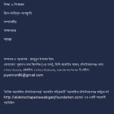
শিক্ষা ও শিক্ষাঙ্গন
শিল্প-সাহিত্য-সংস্কৃতি
সম্পাদকীয়
সাক্ষাৎকার
স্বাস্থ্য
সম্পাদক ও প্রকাশক : মাহবুবুল ইসলাম ইমন
যোগাযোগ: পুরাতন সেবা ক্লিনিক (৩য় তলা), ডিসি মার্কেটের সামনে, চাঁপাইনবাবগঞ্জ ফোন:
০৭৮১-৫১২১৯, মোবাইল: ০১৭২২-৪১৯২১৯, ০১৮২৯-৩০৭০৩০ ই-মেইল :
joyemon86@gmail.com
‘দৈনিক আলোকিত চাঁপাইনবাবগঞ্জ’ অনলাইন পত্রিকাটি ‘আলোকিত চাঁপাইনবাবগঞ্জ ফাউন্ডেশন’
http://alokitochapainawabganjfoundation.com/ এর একটি সহযোগী
প্রতিষ্ঠান