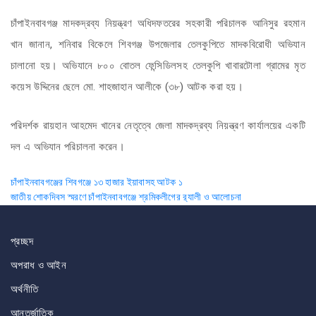
চাঁপাইনবাবগঞ্জ মাদকদ্রব্য নিয়ন্ত্রণ অধিদফতরের সহকারী পরিচালক আনিসুর রহমান
খান জানান, শনিবার বিকেলে শিবগঞ্জ উপজেলার তেলকুপিতে মাদকবিরোধী অভিযান
চালানো হয়। অভিযানে ৮০০ বোতল ফেন্সিডিলসহ তেলকুপি খাবারটোলা গ্রামের মৃত
কয়েস উদ্দিনের ছেলে মো. শাহজাহান আলীকে (৩৮) আটক করা হয়।
পরিদর্শক রায়হান আহমেদ খানের নেতৃত্বে জেলা মাদকদ্রব্য নিয়ন্ত্রণ কার্যালয়ের একটি
দল এ অভিযান পরিচালনা করেন।
Post
চাঁপাইনবাবগঞ্জের শিবগঞ্জে ১৩ হাজার ইয়াবাসহ আটক ১
জাতীয় শোকদিবস স্মরণে চাঁপাইনবাবগঞ্জে শ্রমিকলীগের র‌্যালী ও আলোচনা
navigation
প্রচ্ছদ
অপরাধ ও আইন
অর্থনীতি
আন্তর্জাতিক