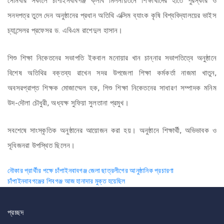
সোমবার সকালে চাঁপাইনবাবগঞ্জ ক্লাব মিলনায়তনে শিক্ষার্থীদের হাতে পুরস্কার ও
সনদপত্র তুলে দেন অনুষ্ঠানের প্রধান অতিথি এক্সিম ব্যাংক কৃষি বিশ্ববিদ্যালয়ের ভাইস
চ্যান্সেলর প্রফেসর ড. এবিএম রাশেদুল হাসান।
শিশু শিক্ষা নিকেতনের সভাপতি ইকবাল মনোয়ার খান চান্নার সভাপতিত্বে অনুষ্ঠানে
বিশেষ অতিথির বক্তব্য রাখেন সদর উপজেলা শিক্ষা কর্মকর্তা নাজমা খাতুন,
অবসরপ্রাপ্ত শিক্ষক মোজাম্মেল হক, শিশু শিক্ষা নিকেতনের সাধারণ সম্পাদক মনিম
উদ-দৌলা চৌধুরী, অধ্যক্ষ সুফিয়া সুলতানা প্রমুখ।
সবশেষে সাংস্কৃতিক অনুষ্ঠানের আয়োজন করা হয়। অনুষ্ঠানে শিক্ষার্থী, অভিভাবক ও
সূধিজনরা উপস্থিত ছিলেন।
Post
নৌকার প্রার্থীর পক্ষে চাঁপাইনবাবগঞ্জ জেলা ছাত্রলীগের আনুষ্ঠানিক প্রচারণা
চাঁপাইনবাবগঞ্জের শিবগঞ্জ আজ হানাদার মুক্ত হয়েছিল
navigation
প্রচ্ছদ