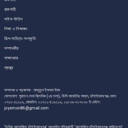
রাজশাহী
লাইফ স্টাইল
শিক্ষা ও শিক্ষাঙ্গন
শিল্প-সাহিত্য-সংস্কৃতি
সম্পাদকীয়
সাক্ষাৎকার
স্বাস্থ্য
সম্পাদক ও প্রকাশক : মাহবুবুল ইসলাম ইমন
যোগাযোগ: পুরাতন সেবা ক্লিনিক (৩য় তলা), ডিসি মার্কেটের সামনে, চাঁপাইনবাবগঞ্জ ফোন:
০৭৮১-৫১২১৯, মোবাইল: ০১৭২২-৪১৯২১৯, ০১৮২৯-৩০৭০৩০ ই-মেইল :
joyemon86@gmail.com
‘দৈনিক আলোকিত চাঁপাইনবাবগঞ্জ’ অনলাইন পত্রিকাটি ‘আলোকিত চাঁপাইনবাবগঞ্জ ফাউন্ডেশন’