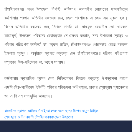
চাঁপাইনবাবগঞ্জ সদর উপজেলা নির্বাহী অফিসার আলমগীর হোসেনের সভাপতিত্বে
কর্মশালায় প্রধান অতিথির বক্তব্য দেন, জেলা প্রশাসক এ জেড এম নুরুল হক।
বিশেষ অতিথি’র বক্তব্য দেন, সিভিল সার্জন ডা. সায়ফুল ফেরদৌস মো. খায়রুল
আতাতুর্ক, উপজেলা পরিষদের চেয়ারম্যান মোখলেশুর রহমান, সদর উপজেলা স্বাস্থ্য ও
পরিবার পরিকল্পনা কর্মকর্তা ডা. আব্দুল মাতিন, চাঁপাইনবাবগঞ্জ পৌরসভার মেয়র নজরুল
ইসলাম প্রমুখ। অনুষ্ঠানে স্বাগত বক্তব্য দেন চাঁপাইনবাবগঞ্জের পরিবার পরিকল্পনা
দপ্তরের উপ-পরিচালক ডা. আব্দুস সালাম।
কর্মশালায় স্বাভাবিক প্রসব সেবা নিশ্চিতকরণ বিষয়ক বক্তব্য উপস্থাপনা করেন
এমসিএইচ-সার্ভিসেস ইউনিট পরিবার পরিকল্পনা অধিদপ্তর, ঢাকার প্রোগ্রাম ম্যানেজার
ডা. এ বি এম সামছুদ্দিন আহমেদ।
Post
বাজেটকে স্বাগত জানিয়ে চাঁপাইনবাবগঞ্জ জেলা ছাত্রলীগের আনন্দ মিছিল
শেষ হলো ৩ দিন ব্যাপি চাঁপাইনবাবগঞ্জ জেলা ইজতেমা
navigation