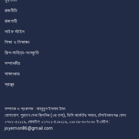
মুক্তমত
রাজনীতি
রাজশাহী
লাইফ স্টাইল
শিক্ষা ও শিক্ষাঙ্গন
শিল্প-সাহিত্য-সংস্কৃতি
সম্পাদকীয়
সাক্ষাৎকার
স্বাস্থ্য
সম্পাদক ও প্রকাশক : মাহবুবুল ইসলাম ইমন
যোগাযোগ: পুরাতন সেবা ক্লিনিক (৩য় তলা), ডিসি মার্কেটের সামনে, চাঁপাইনবাবগঞ্জ ফোন:
০৭৮১-৫১২১৯, মোবাইল: ০১৭২২-৪১৯২১৯, ০১৮২৯-৩০৭০৩০ ই-মেইল :
joyemon86@gmail.com