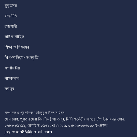
মুক্তমত
রাজনীতি
রাজশাহী
লাইফ স্টাইল
শিক্ষা ও শিক্ষাঙ্গন
শিল্প-সাহিত্য-সংস্কৃতি
সম্পাদকীয়
সাক্ষাৎকার
স্বাস্থ্য
সম্পাদক ও প্রকাশক : মাহবুবুল ইসলাম ইমন
যোগাযোগ: পুরাতন সেবা ক্লিনিক (৩য় তলা), ডিসি মার্কেটের সামনে, চাঁপাইনবাবগঞ্জ ফোন:
০৭৮১-৫১২১৯, মোবাইল: ০১৭২২-৪১৯২১৯, ০১৮২৯-৩০৭০৩০ ই-মেইল :
joyemon86@gmail.com