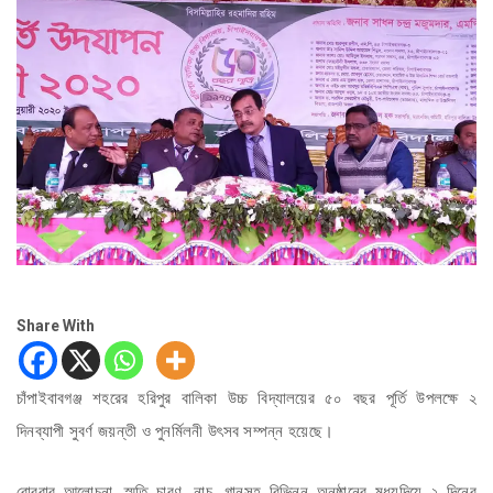
Share With
চাঁপাইবাবগঞ্জ শহরের হরিপুর বালিকা উচ্চ বিদ্যালয়ের ৫০ বছর পূর্তি উপলক্ষে ২
দিনব্যাপী সুবর্ণ জয়ন্তী ও পুনর্মিলনী উৎসব সম্পন্ন হয়েছে।
রোববার আলোচনা, স্মৃতি চারণ, নাচ, গানসহ বিভিন্ন অনুষ্ঠানের মধ্যদিয়ে ২ দিনের