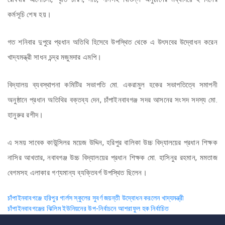
কর্মসূচি শেষ হয়।
গত শনিবার দুপুরে প্রধান অতিথি হিসেবে উপস্থিত থেকে এ উৎসবের উদ্বোধন করেন
খাদ্যমন্ত্রী সাধন চন্দ্র মজুমদার এমপি।
বিদ্যালয় ব্যবস্থাপনা কমিটির সভাপতি মো. একরামুল হকের সভাপতিত্বে সমাপনী
অনুষ্ঠানে প্রধান অতিথির বক্তব্য দেন, চাঁপাইনবাবগঞ্জ সদর আসনের সংসদ সদস্য মো.
হানুরুর রশীদ।
এ সময় সাবেক কাউন্সিলর ময়েজ উদ্দিন, হরিপুর বালিকা উচ্চ বিদ্যালয়ের প্রধান শিক্ষক
নাসির আখতার, নবাবগঞ্জ উচ্চ বিদ্যালয়ের প্রধান শিক্ষক মো. হাসিনুর রহমান, মমতাজ
বেগমসহ এলাকার গণ্যমান্য ব্যক্তিবর্গ উপস্থিত ছিলেন।
Post
চাঁপাইনবাবগঞ্জে হরিপুর গার্লস স্কুলের সুবর্ণ জয়ন্তী উদ্বোধন করলেন খাদ্যমন্ত্রী
চাঁপাইনবাবগঞ্জের ঝিলিম ইউনিয়নের উপ-নির্বাচনে আশরাফুল হক নির্বাচিত
navigation