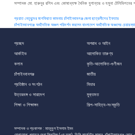
সম্পাদক মো. হারুনুর রশিদ এবং কোষাধ্যক্ষ দৈনিক যুগান্তর ও যমুনা টেলিভিশনের
Post
প্রয়াত নেতৃবৃন্দের মাগফিরাত কামনায় চাঁপাইনবাবগঞ্জ জেলা ছাত্রলীগের ইফতার
চাঁপাইনবাবগঞ্জে অর্থনৈতিক অঞ্চল পরিদর্শন করলেন বাংলাদেশ অর্থনৈতিক অঞ্চলের চেয়ারম্য
navigation
প্রচ্ছদ
অপরাধ ও আইন
আর্কাইভ
আলোকিত তারুণ্য
কলাম
কৃতি-আলোকিত-গুণীজন
চাঁপাইনবাবগঞ্জ
জাতীয়
প্রতিষ্ঠান ও সংগঠন
ফিচার
উত্তরবঙ্গ ও সারাদেশ
মুক্তমত
শিক্ষা ও শিক্ষাঙ্গন
শিল্প-সাহিত্য-সংস্কৃতি
সম্পাদক ও প্রকাশক : মাহবুবুল ইসলাম ইমন
যোগাযোগ: পুরাতন সেবা ক্লিনিক (৩য় তলা), ডিসি মার্কেটের সামনে, চাঁপাইনবাবগঞ্জ 