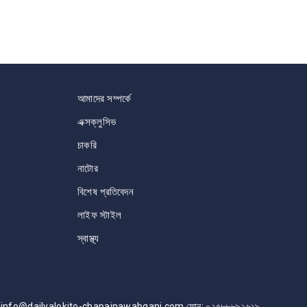
আমাদের সম্পর্কে
এক্সক্লুসিভ
চাকরি
নাটোর
বিশেষ প্রতিবেদন
লাইফ স্টাইল
স্বাস্থ্য
info@dailyalokito-chapainawabganj.com ফোন: ০২৫৮৮৮৯২৬১৯,