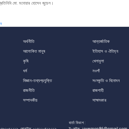
 প্রতিনিধি মো. মনোয়ার হোসেন জুয়েল।
ান
অর্থনীতি
আন্তর্জাতিক
আলোকিত মানুষ
ইতিহাস ও ঐতিহ্য
কৃষি
খেলাধুলা
ধর্ম
নওগাঁ
বিজ্ঞান-তথ্যপ্রযুক্তি
সংস্কৃতি ও বিনোদন
রাজনীতি
রাজশাহী
সম্পাদকীয়
সাক্ষাৎকার
বার্তা বিভাগ :
ফোন: ০৭৮১-৫১২১৯, মোবাইল: ০১৭২২-৪১৯২১৯,
ই-মেইল : joyemon86@gmail.com, 