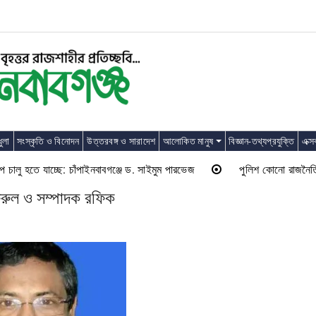
ুলা
সংস্কৃতি ও বিনোদন
উত্তরবঙ্গ ও সারাদেশ
আলোকিত মানুষ
বিজ্ঞান-তথ্যপ্রযুক্তি
এক্স
লু হতে যাচ্ছে: চাঁপাইনবাবগঞ্জে ড. সাইমুম পারভেজ
পুলিশ কোনো রাজনৈতিক দলের 
াফরুল ও সম্পাদক রফিক