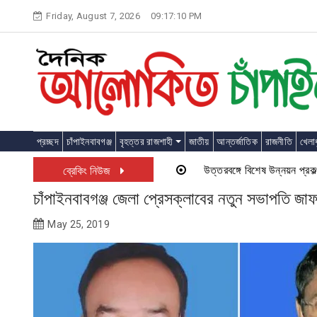
Skip
Friday, August 7, 2026
09:17:10 PM
to
content
প্রচ্ছদ
চাঁপাইনবাবগঞ্জ
বৃহত্তর রাজশাহী
জাতীয়
আন্তর্জাতিক
রাজনীতি
খেলাধ
উত্তরবঙ্গে বিশেষ উন্নয়ন প্রকল্প চা
ব্রেকিং নিউজ
চাঁপাইনবাবগঞ্জ জেলা প্রেসক্লাবের নতুন সভাপতি জ
May 25, 2019