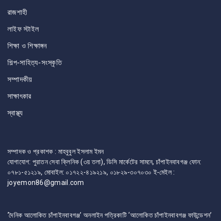
রাজশাহী
লাইফ স্টাইল
শিক্ষা ও শিক্ষাঙ্গন
শিল্প-সাহিত্য-সংস্কৃতি
সম্পাদকীয়
সাক্ষাৎকার
স্বাস্থ্য
সম্পাদক ও প্রকাশক : মাহবুবুল ইসলাম ইমন
যোগাযোগ: পুরাতন সেবা ক্লিনিক (৩য় তলা), ডিসি মার্কেটের সামনে, চাঁপাইনবাবগঞ্জ ফোন:
০৭৮১-৫১২১৯, মোবাইল: ০১৭২২-৪১৯২১৯, ০১৮২৯-৩০৭০৩০ ই-মেইল :
joyemon86@gmail.com
‘দৈনিক আলোকিত চাঁপাইনবাবগঞ্জ’ অনলাইন পত্রিকাটি ‘আলোকিত চাঁপাইনবাবগঞ্জ ফাউন্ডেশন’