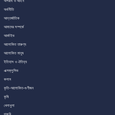
অপরাধ ও আইন
অর্থনীতি
আন্তর্জাতিক
আমাদের সম্পর্কে
আর্কাইভ
আলোকিত তারুণ্য
আলোকিত মানুষ
ইতিহাস ও ঐতিহ্য
এক্সক্লুসিভ
কলাম
কৃতি-আলোকিত-গুণীজন
কৃষি
খেলাধুলা
চাকরি