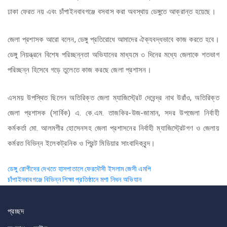
ঢাকা ফেরত নয় এবং চাঁপাইনবাবগঞ্জে বসবাস করা অবস্থায় ডেঙ্গুতে আক্রান্ত হয়েছে।
জেলা প্রশাসক আরো বলেন, ডেঙ্গু প্রতিরোধে আমাদের ঐক্যবদ্ধভাবে কাজ করতে হবে।
ডেঙ্গু নিয়ন্ত্রনে বিশেষ পরিচ্ছন্নতা অভিযানের মাধ্যমে ৩ দিনের মধ্যে জেলাকে শতভাগ
পরিচ্ছন্ন হিসেবে গড়ে তুলেতে কাজ করছে জেলা প্রশাসন।
এসময় উপস্থিত ছিলেন অতিরিক্ত জেলা ম্যাজিস্ট্রেট দেবেন্দ্র নাথ উরাঁও, অতিরিক্ত
জেলা প্রশাসক (সার্বিক) এ. কে.এম. তাজকির-উজ-জামান, সদর উপজেলা নির্বাহী
কর্মকর্তা মো. আলমগীর হোসেনসহ জেলা প্রশাসনের নির্বাহী ম্যাজিস্ট্রেটগণ ও জেলায়
কর্মরত বিভিন্ন ইলেকট্রনিক ও প্রিন্ট মিডিয়ার সাংবাদিকবৃন্দ।
Post
ডেঙ্গু রোগীদের দেখতে হাসপাতালে ফেরদৌসী ইসলাম জেসী এমপি
চাঁপাইনবাবগঞ্জে বিভিন্ন শিক্ষা প্রতিষ্ঠানে মশা নিধন অভিযান
navigation
প্রচ্ছদ