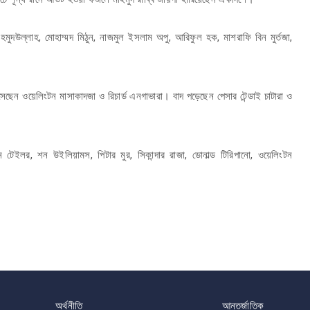
ুদউল্লাহ, মোহাম্মদ মিঠুন, নাজমুল ইসলাম অপু, আরিফুল হক, মাশরাফি বিন মুর্তজা,
সেছেন ওয়েলিংটন মাসাকাদজা ও রিচার্ড এনগাভারা। বাদ পড়েছেন পেসার টেন্ডাই চাটারা ও
েন্ডন টেইলর, শন উইলিয়ামস, পিটার মুর, সিকান্দার রাজা, ডোনাল্ড টিরিপানো, ওয়েলিংটন
অর্থনীতি
আন্তর্জাতিক