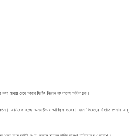
বের কথা মাথায় রেখে আবার ফিল্ডিং নিলেন বাংলাদেশ অধিনায়ক।
িবর্তন। অভিষেক হচ্ছে অলরাউন্ডার আরিফুল হকের। দলে ফিরেছেন বাঁহাতি পেসার আবু
যাচে শূন্য রানে আউট হওয়া ফজলে মাহমুদ রাব্বি জায়গা হারিয়েছেন একাদশে।