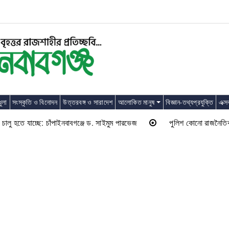
ুলা
সংস্কৃতি ও বিনোদন
উত্তরবঙ্গ ও সারাদেশ
আলোকিত মানুষ
বিজ্ঞান-তথ্যপ্রযুক্তি
এক্স
 হতে যাচ্ছে: চাঁপাইনবাবগঞ্জে ড. সাইমুম পারভেজ
পুলিশ কোনো রাজনৈতিক দলের ল