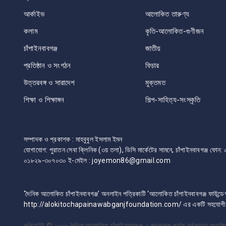
আর্কাইভ
আলোকিত তারুণ্য
কলাম
কৃতি-আলোকিত-গুণীজন
চাঁপাইনবাবগঞ্জ
জাতীয়
প্রতিষ্ঠান ও সংগঠন
ফিচার
উত্তরবঙ্গ ও সারাদেশ
মুক্তমত
শিক্ষা ও শিক্ষাঙ্গন
শিল্প-সাহিত্য-সংস্কৃতি
সম্পাদক ও প্রকাশক : মাহবুবুল ইসলাম ইমন
যোগাযোগ: পুরাতন সেবা ক্লিনিক (৩য় তলা), ডিসি মার্কেটের সামনে, চাঁপাইনবাবগঞ্জ 
০১৮২৯-৩০৭০৩০ ই-মেইল : joyemon86@gmail.com
‘দৈনিক আলোকিত চাঁপাইনবাবগঞ্জ’ অনলাইন পত্রিকাটি ‘আলোকিত চাঁপাইনবাবগঞ্জ ফাউন্ডে
http://alokitochapainawabganjfoundation.com/ এর একটি সহযোগী প্
কপিরাইট © ২০১৮
দৈনিক আলোকিত চাঁপাইনবাবগঞ্জ । প্রকাশক কর্তৃক সর্বস্বত্ব সংরক