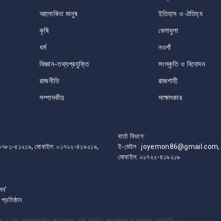
আলোকিত মানুষ
ইতিহাস ও ঐতিহ্য
কৃষি
খেলাধুলা
ধর্ম
নওগাঁ
বিজ্ঞান-তথ্যপ্রযুক্তি
সংস্কৃতি ও বিনোদন
রাজনীতি
রাজশাহী
সম্পাদকীয়
সাক্ষাৎকার
বার্তা বিভাগ :
ফোন: ০৭৮১-৫১২১৯, মোবাইল: ০১৭২২-৪১৯২১৯,
ই-মেইল : joyemon86@gmail.com, 
মোবাইল: ০১৭২২-৪১৯২১৯
শন’
রতিষ্ঠান
্ষিত । এই ওয়েবসাইটের কোন লেখা, ছবি, ভিডিও অনুমতি ছাড়া ব্যবহার বেআইনি ।