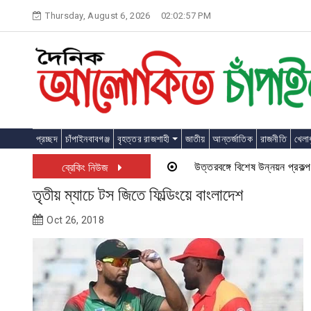
Skip
Thursday, August 6, 2026
02:02:57 PM
to
content
প্রচ্ছদ
চাঁপাইনবাবগঞ্জ
বৃহত্তর রাজশাহী
জাতীয়
আন্তর্জাতিক
রাজনীতি
খেলাধ
উত্তরবঙ্গে বিশেষ উন্নয়ন প্রকল্প চালু
ব্রেকিং নিউজ
তৃতীয় ম্যাচে টস জিতে ফিল্ডিংয়ে বাংলাদেশ
Oct 26, 2018