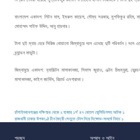
বাংলাদেশ একাদশ: লিটন দাস, ইমরুল কায়েস, সৌম্য সরকার, মুশফিকুর রহিম, মাহম
মোহাম্মদ সাইফ উদ্দিন, আবু হায়দার।
টানা দুই ম্যাচ হেরে সিরিজ খোয়ানো জিম্বাবুয়ে দলে এনেছে দুটি পরিবর্তন। দলে এ
ব্র্যান্ডন মাভুটা।
জিম্বাবুয়ে একাদশ: হ্যামিল্টন মাসাকাদজা, সিফাস জুয়াও, এল্টন চিগুম্বুরা, ব্র
মাসাকাদজা, কাইল জার্ভিস, রিচার্ড এনগারাভা।
Post
চাঁপাইনবাবগঞ্জের দক্ষিণচর থেকে ২ হাজার ১শ’ ৪৭ বোতল ফেন্সিডিলসহ আটক ১
রাজধানী ঢাকার উপকণ্ঠে চীন মৈত্রী সেতুতে টোল নিয়ে বিক্ষোভ-সংঘর্ষে নিহত ১
navigation
প্রচ্ছদ
অপরাধ ও আইন