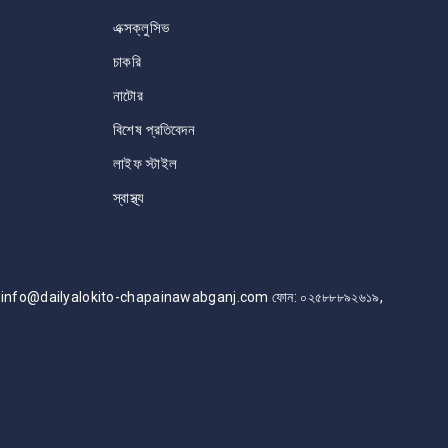
এক্সক্লুসিভ
চাকরি
নাটোর
বিশেষ প্রতিবেদন
লাইফ স্টাইল
স্বাস্থ্য
info@dailyalokito-chapainawabganj.com ফোন: ০২৫৮৮৮৯২৬১৯,