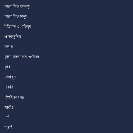
আলোকিত তারুণ্য
আলোকিত মানুষ
ইতিহাস ও ঐতিহ্য
এক্সক্লুসিভ
কলাম
কৃতি-আলোকিত-গুণীজন
কৃষি
খেলাধুলা
চাকরি
চাঁপাইনবাবগঞ্জ
জাতীয়
ধর্ম
নওগাঁ