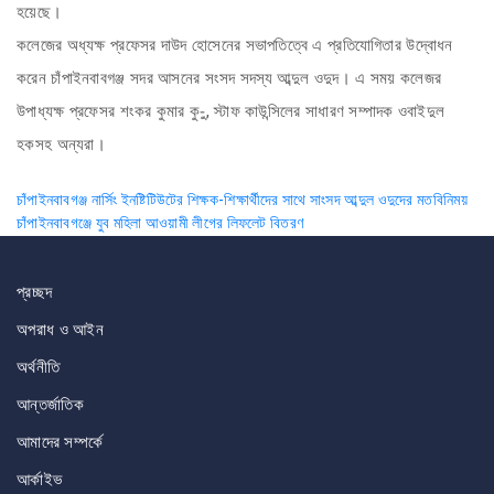
হয়েছে।
কলেজের অধ্যক্ষ প্রফেসর দাউদ হোসেনের সভাপতিত্বে এ প্রতিযোগিতার উদ্বোধন
করেন চাঁপাইনবাবগঞ্জ সদর আসনের সংসদ সদস্য আব্দুল ওদুদ। এ সময় কলেজর
উপাধ্যক্ষ প্রফেসর শংকর কুমার কু-ু, স্টাফ কাউন্সিলের সাধারণ সম্পাদক ওবাইদুল
হকসহ অন্যরা।
Post
চাঁপাইনবাবগঞ্জ নার্সিং ইনষ্টিটিউটের শিক্ষক-শিক্ষার্থীদের সাথে সাংসদ আব্দুল ওদুদের মতবিনিময়
চাঁপাইনবাবগঞ্জে যুব মহিলা আওয়ামী লীগের লিফলেট বিতরণ
navigation
প্রচ্ছদ
অপরাধ ও আইন
অর্থনীতি
আন্তর্জাতিক
আমাদের সম্পর্কে
আর্কাইভ