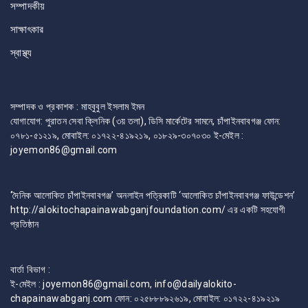
সম্পাদকীয়
সাক্ষাৎকার
স্বাস্থ্য
সম্পাদক ও প্রকাশক : মাহবুবুল ইসলাম ইমন
যোগাযোগ: পুরাতন সেবা ক্লিনিক (৩য় তলা), ডিসি মার্কেটের সামনে, চাঁপাইনবাবগঞ্জ ফোন:
০৭৮১-৫১২১৯, মোবাইল: ০১৭২২-৪১৯২১৯, ০১৮২৯-৩০৭০৩০ ই-মেইল :
joyemon86@gmail.com
‘দৈনিক আলোকিত চাঁপাইনবাবগঞ্জ’ অনলাইন পত্রিকাটি ‘আলোকিত চাঁপাইনবাবগঞ্জ ফাউন্ডেশন’
http://alokitochapainawabganjfoundation.com/ এর একটি সহযোগী
প্রতিষ্ঠান
বার্তা বিভাগ :
ই-মেইল : joyemon86@gmail.com, info@dailyalokito-
chapainawabganj.com ফোন: ০২৫৮৮৮৯২৬১৯, মোবাইল: ০১৭২২-৪১৯২১৯