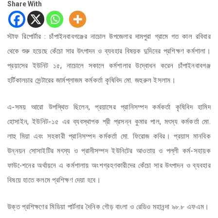
Share With
স্টাফ রিপোর্টার : চাঁপাইনবাবগঞ্জের নাচোল উপজেলার দামপুরা গ্রামে গত কাল রবিবার
থেকে শুরু হয়েছে কেঁচো সার উৎপাদন ও ব্যবহার বিষয়ক দুদিনের প্রশিক্ষণ কর্মশালা।
প্রয়াসের ইউনিট ১৫, নাচোলে সকালে কর্মশালার উদ্বোধন করেন চাঁপাইনবাবগঞ্জ
হর্টিকালচার সেন্টারের জার্মপ্লাজম কর্মকর্তা কৃষিবিদ মো. জহুরুল ইসলাম।
এ-সময় আরো উপস্থিত ছিলেন, প্রয়াসের প্রানিসম্পদ কর্মকর্তা কৃষিবিদ হামিদ
হোসাইন, ইউনিট-১৫ এর ব্যবস্থাপক শ্রী প্রসন্ন কুমার পাল, মৎস্য কর্মকর্তা মো.
লাহু মিয়া এবং সহকারী প্রানিসম্পদ কর্মকর্তা মো. ফিরোজ কবির। প্রয়াস মানবিক
উন্নয়ন সোসাইটির মৎস্য ও প্রানীসম্পদ ইউনিটের আওতায় ও পল্লী কর্ম-সহায়ক
ফাউ-েশনের অর্থায়নে এ কর্মশালায় অংশগ্রহণকারীদের কেঁচো সার উৎপাদন ও ব্যবহার
বিষয়ে হাতে কলমে প্রশিক্ষণ দেয়া হবে।
উক্ত প্রশিক্ষণের মিডিয়া পার্টনার দৈনিক গৌড় বাংলা ও রেডিও মহানন্দা ৯৮.৮ এফএম।