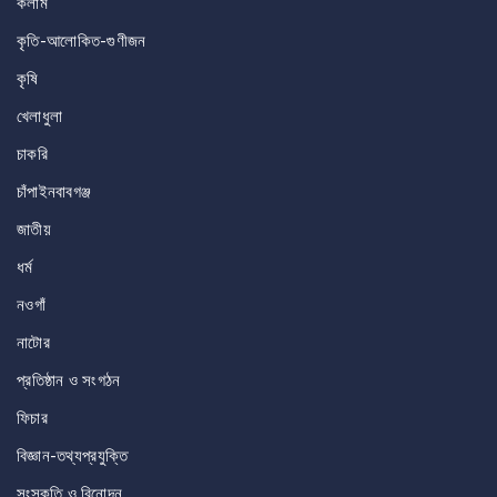
কলাম
কৃতি-আলোকিত-গুণীজন
কৃষি
খেলাধুলা
চাকরি
চাঁপাইনবাবগঞ্জ
জাতীয়
ধর্ম
নওগাঁ
নাটোর
প্রতিষ্ঠান ও সংগঠন
ফিচার
বিজ্ঞান-তথ্যপ্রযুক্তি
সংস্কৃতি ও বিনোদন