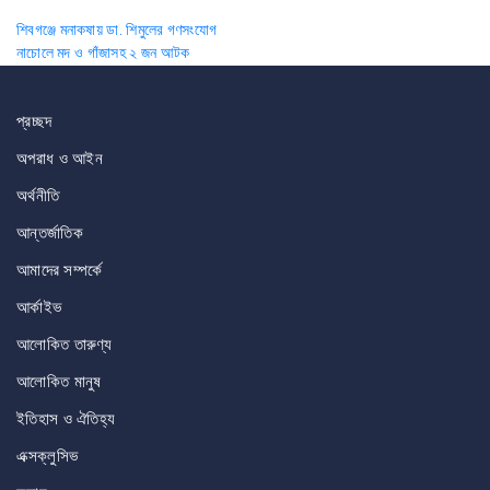
Post
শিবগঞ্জে মনাকষায় ডা. শিমুলের গণসংযোগ
নাচোলে মদ ও গাঁজাসহ ২ জন আটক
navigation
প্রচ্ছদ
অপরাধ ও আইন
অর্থনীতি
আন্তর্জাতিক
আমাদের সম্পর্কে
আর্কাইভ
আলোকিত তারুণ্য
আলোকিত মানুষ
ইতিহাস ও ঐতিহ্য
এক্সক্লুসিভ