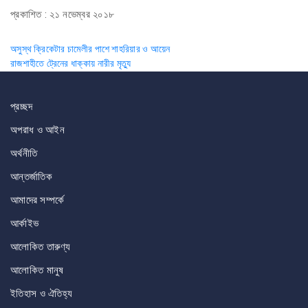
প্রকাশিত : ২১ নভেম্বর ২০১৮
Post
অসুস্থ ক্রিকেটার চামেলীর পাশে শাহরিয়ার ও আয়েন
রাজশাহীতে ট্রেনের ধাক্কায় নারীর মৃত্যু
navigation
প্রচ্ছদ
অপরাধ ও আইন
অর্থনীতি
আন্তর্জাতিক
আমাদের সম্পর্কে
আর্কাইভ
আলোকিত তারুণ্য
আলোকিত মানুষ
ইতিহাস ও ঐতিহ্য