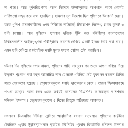
না পারে। আর পূর্বপরিকল্পনার অংশ হিসেবে ঘটনাস্থলের আশপাশে আগে থেকেই
লাঠিগুলো মজুদ করে রাখা হয়েছিল। হামলার মূল উদ্দেশ্য ছিল পুলিশকে উস্কানি দেয়া।
যাতে পুলিশ হামলাকারীদের ওপর নির্বিচারে লাঠিচার্জ, টিয়ারশেল নিক্ষেপ, রাবার বুলেট ও
গুলি চালায়। আর পুলিশের হামলার ছবিকে পুঁজি করে বহির্বিশ্বে বাংলাদেশের
নির্বাচনকালীন আইনশৃঙ্খলা পরিস্থিতির অবনতি দেখিয়ে একটি ইমেজ তৈরি করা যায়।
এমন ছবি দেখিয়ে রাজনৈতিক দলটি মূলত ফায়দা লোটার চেষ্টা করেছিল।
ঘটনার দিন পুলিশের ওপর হামলা, পুলিশের গাড়ি ভাংচুরের পর তাতে আগুন ধরিয়ে দিয়ে
উল্লাস প্রকাশ করা বহুল আলোচিত লাল হেলমেট পরিহিত সেই যুবকসহ ছয়জন ডিবির
হাতে গ্রেফতার হয়েছে। গ্রেফতারকৃতরা সবাই ছাত্রদলের নেতা। তাদের জিজ্ঞাসাবাদে
পাওয়া তথ্যের বরাত দিয়ে এমন তথ্যই জানালেন ডিএমপির অতিরিক্ত কমিশনার
মনিরুল ইসলাম। গ্রেফতারকৃতদের ৫ দিনের রিমান্ডে পাঠিয়েছে আদালত।
মঙ্গলবার ডিএমপির মিডিয়া সেন্টারে আনুষ্ঠানিক সংবাদ সম্মেলনে পুলিশের কাউন্টার
টেররিজম এ্যান্ড ট্রান্সন্যাশনাল ক্রাইম ইউনিটের প্রধান ডিআইজি মনিরুল ইসলাম