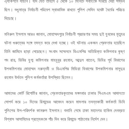
এ্যাকশনে যায়নি। যদি যেত তাহলে ৫ থেকে ১০ মিনিটে সবাইকে সরিয়ে দেয়া সম্ভব
ছিল। শুধুমাত্র নির্বাচনী পরিবেশ স্বাভাবিক রাখতে পুলিশ সেদিন যথেষ্ট ধৈর্যের পরিচয়
দিয়েছে।
মনিরুল ইসলাম আরও জানান, মোহাম্মদপুরে নির্বাচনী প্রচারণার সময় দুই যুবকের মৃত্যুর
ঘটনা গুরুত্বের সঙ্গে তদন্ত করে দেখা হচ্ছে। ওই ঘটনায় একজন গ্রেফতার হয়েছিল
তিনি জামিনে ছাড়া পেয়েছেন। সংবাদ সম্মেলনে ডিএমপির অতিরিক্ত কমিশনার কৃষ্ণ
পদ রায়, ডিবির যুগ্ম কমিশনার মাহবুবুর রহমান, আব্দুল বাতেন, ডিবির পূর্ব বিভাগের
উপকমিশনার মোহাম্মদ নরুন্নবী ও ডিএমপির মিডিয়া বিভাগের উপকমিশনার মাসুদুর
রহমান উর্ধতন পুলিশ কর্মকর্তারা উপস্থিত ছিলেন।
আমাদের কোর্ট রিপোর্টার জানান, গ্রেফতারকৃতদের মঙ্গলবার ঢাকার সিএমএম আদালতে
সোপর্দ করে ১০ দিনের রিমান্ডের আবেদন করেন মামলার তদন্তকারী কর্মকর্তা ডিবি
পুলিশের উপ-পরিদর্শক কামরুল ইসলাম। শুনানি শেষে ঢাকা মহানগর হাকিম দেবব্রত
বিশ্বাস আসামিদের প্রত্যেককে পাঁচ দিন করে রিমান্ডে পাঠানোর নির্দেশ দেন।