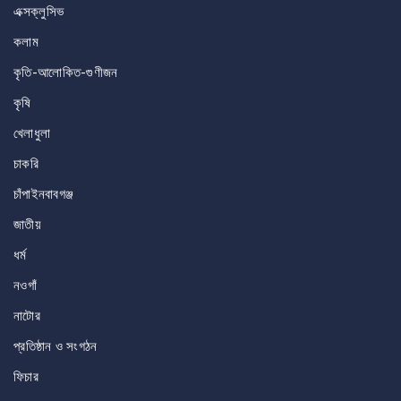
এক্সক্লুসিভ
কলাম
কৃতি-আলোকিত-গুণীজন
কৃষি
খেলাধুলা
চাকরি
চাঁপাইনবাবগঞ্জ
জাতীয়
ধর্ম
নওগাঁ
নাটোর
প্রতিষ্ঠান ও সংগঠন
ফিচার