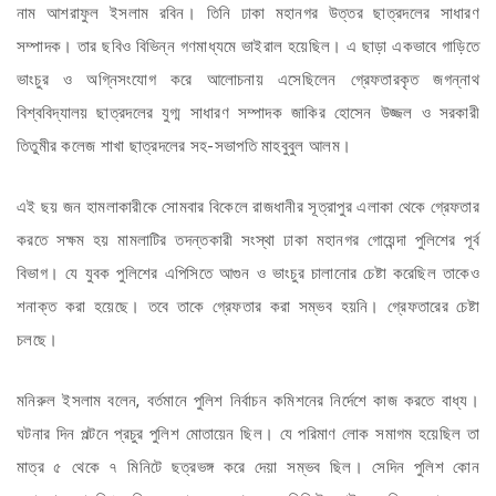
নাম আশরাফুল ইসলাম রবিন। তিনি ঢাকা মহানগর উত্তর ছাত্রদলের সাধারণ
সম্পাদক। তার ছবিও বিভিন্ন গণমাধ্যমে ভাইরাল হয়েছিল। এ ছাড়া একভাবে গাড়িতে
ভাংচুর ও অগ্নিসংযোগ করে আলোচনায় এসেছিলেন গ্রেফতারকৃত জগন্নাথ
বিশ্ববিদ্যালয় ছাত্রদলের যুগ্ম সাধারণ সম্পাদক জাকির হোসেন উজ্জল ও সরকারী
তিতুমীর কলেজ শাখা ছাত্রদলের সহ-সভাপতি মাহবুবুল আলম।
এই ছয় জন হামলাকারীকে সোমবার বিকেলে রাজধানীর সূত্রাপুর এলাকা থেকে গ্রেফতার
করতে সক্ষম হয় মামলাটির তদন্তকারী সংস্থা ঢাকা মহানগর গোয়েন্দা পুলিশের পূর্ব
বিভাগ। যে যুবক পুলিশের এপিসিতে আগুন ও ভাংচুর চালানোর চেষ্টা করেছিল তাকেও
শনাক্ত করা হয়েছে। তবে তাকে গ্রেফতার করা সম্ভব হয়নি। গ্রেফতারের চেষ্টা
চলছে।
মনিরুল ইসলাম বলেন, বর্তমানে পুলিশ নির্বাচন কমিশনের নির্দেশে কাজ করতে বাধ্য।
ঘটনার দিন পল্টনে প্রচুর পুলিশ মোতায়েন ছিল। যে পরিমাণ লোক সমাগম হয়েছিল তা
মাত্র ৫ থেকে ৭ মিনিটে ছত্রভঙ্গ করে দেয়া সম্ভব ছিল। সেদিন পুলিশ কোন