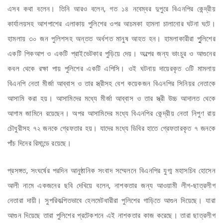
এসব কথা বলেন। তিনি আরও বলেন, গত ১৪ নবেম্বর দুপুরে বিএনপির কেন্দ্রীয়
কার্যালয়সহ আশপাশের এলাকায় পুলিশের ওপর আচমকা হামলা চালানোর ঘটনা ঘটে।
হামলায় ৩০ জন পুলিশসহ অন্তত অর্ধশত মানুষ আহত হন। হামলাকারীরা পুুলিশের
একটি পিকআপ ও একটি প্রাইভেটকার পুড়িয়ে দেয়। অল্পের জন্য ভাংচুর ও আগুনের
কবল থেকে রক্ষা পায় পুলিশের একটি এপিসি। ওই ঘটনায় দায়েরকৃত ৩টি মামলায়
বিএনপি নেতা মীর্জা আব্বাস ও তার স্ত্রীসহ বেশ কয়েকজন বিএনপির সিনিয়র নেতাকে
আসামি করা হয়। আসামিদের মধ্যে মীর্জা আব্বাস ও তার স্ত্রী উচ্চ আদালত থেকে
আগাম জামিনে রয়েছেন। অপর আসামিদের মধ্যে বিএনপির কেন্দ্রীয় নেতা নিপুণ রায়
চৌধুরীসহ ৭২ জনকে গ্রেফতার হয়। যাদের মধ্যে ডিবির হাতে গ্রেফতারকৃত ৭ জনকে
পাঁচ দিনের রিমান্ডে রয়েছে।
প্রসঙ্গত, সংঘর্ষের পরদিন আনুষ্ঠানিক সংবাদ সম্মেলনে বিএনপির যুগ্ম মহাসচিব হোসেন
আলী নামে একজনের ছবি দেখিয়ে বলেন, নাশকতার জন্য আওয়ামী লীগ-ছাত্রলীগ
নেতারা দায়ী। সুপরিকল্পিতভাবে হেলমেটধারীরা পুলিশের গাড়িতে আগুন দিয়েছে। যারা
আগুন দিয়েছে তারা পুলিশের প্রটেকশনে এই নাশকতার কাজ করেছে। তারা ছাত্রলীগ