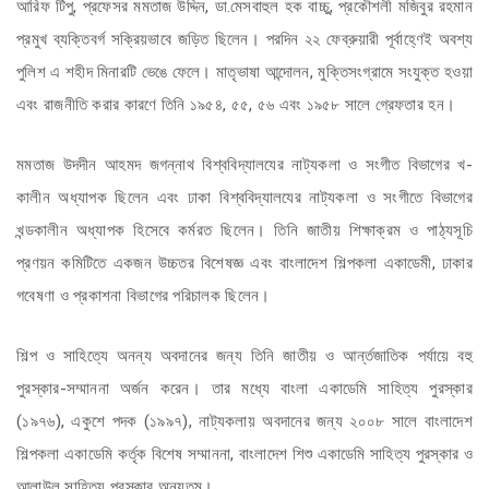
আরিফ টিপু, প্রফেসর মমতাজ উদ্দিন, ডা.মেসবাহুল হক বাচ্চু, প্রকৌশলী মজিবুর রহমান
প্রমুখ ব্যক্তিবর্গ সক্রিয়ভাবে জড়িত ছিলেন। পরদিন ২২ ফেব্রুয়ারী পূর্বাহ্ণেই অবশ্য
পুলিশ এ শহীদ মিনারটি ভেঙে ফেলে। মাতৃভাষা আন্দোলন, মুক্তিসংগ্রামে সংযুক্ত হওয়া
এবং রাজনীতি করার কারণে তিনি ১৯৫৪, ৫৫, ৫৬ এবং ১৯৫৮ সালে গ্রেফতার হন।
মমতাজ উদদীন আহমদ জগন্নাথ বিশ্ববিদ্যালযের নাট্যকলা ও সংগীত বিভাগের খ-
কালীন অধ্যাপক ছিলেন এবং ঢাকা বিশ্ববিদ্যালযের নাট্যকলা ও সংগীতে বিভাগের
খন্ডকালীন অধ্যাপক হিসেবে কর্মরত ছিলেন। তিনি জাতীয় শিক্ষাক্রম ও পাঠ্যসূচি
প্রণয়ন কমিটিতে একজন উচ্চতর বিশেষজ্ঞ এবং বাংলাদেশ শিল্পকলা একাডেমী, ঢাকার
গবেষণা ও প্রকাশনা বিভাগের পরিচালক ছিলেন।
শিল্প ও সাহিত্যে অনন্য অবদানের জন্য তিনি জাতীয় ও আর্ন্তজাতিক পর্যায়ে বহু
পুরস্কার-সম্মাননা অর্জন করেন। তার মধ্যে বাংলা একাডেমি সাহিত্য পুরস্কার
(১৯৭৬), একুশে পদক (১৯৯৭), নাট্যকলায় অবদানের জন্য ২০০৮ সালে বাংলাদেশ
শিল্পকলা একাডেমি কর্তৃক বিশেষ সম্মাননা, বাংলাদেশ শিশু একাডেমি সাহিত্য পুরস্কার ও
আলাউল সাহিত্য পুরস্কার অন্যতম।