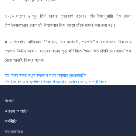
২০১৯ সালের ২ জুন তিনি ঢাকায় মৃত্যুবরণ করেন। তাঁর ইচ্ছানুযায়ী নিজ জেলা
চাঁপাইনবাবগঞ্জের ভোলাহাট উপজেলার নিজ গ্রামে তাঁকে দাফন করা করা হয়।
# দেশবরেণ্য নাট্যকার, শিক্ষাবিদ, ভাষাসংগ্রামী, প্রগতিশীল ব্যক্তিত্ব ‘প্রফেসর
মমতাজ উদদীন আহমদ’ স্যারের প্রথম মৃত্যুবার্ষিকীতে ‘আলোকিত চাঁপাইনবাবগঞ্জের’ পক্ষ
থেকে জানাই বিনম্র শ্রদ্ধা…
Post
ঘরে বসেই ঈদের আনন্দ উপভোগ করার অনুরোধ প্রধানমন্ত্রীর
চাঁপাইনবাবগঞ্জে ছাত্রলীগের উদ্যোগে অসহায়-দুস্থদের খাদ্য সামগ্রী বিতরণ
navigation
প্রচ্ছদ
অপরাধ ও আইন
অর্থনীতি
আন্তর্জাতিক