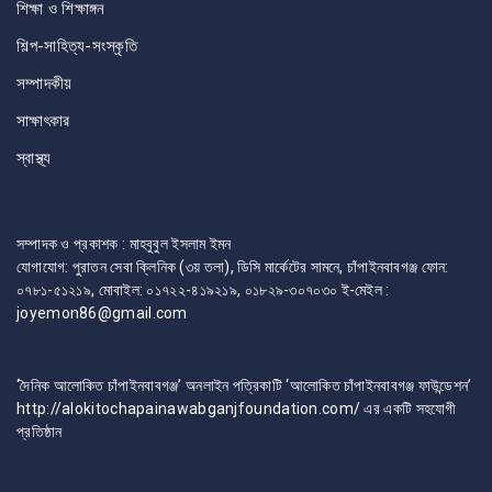
শিক্ষা ও শিক্ষাঙ্গন
শিল্প-সাহিত্য-সংস্কৃতি
সম্পাদকীয়
সাক্ষাৎকার
স্বাস্থ্য
সম্পাদক ও প্রকাশক : মাহবুবুল ইসলাম ইমন
যোগাযোগ: পুরাতন সেবা ক্লিনিক (৩য় তলা), ডিসি মার্কেটের সামনে, চাঁপাইনবাবগঞ্জ ফোন:
০৭৮১-৫১২১৯, মোবাইল: ০১৭২২-৪১৯২১৯, ০১৮২৯-৩০৭০৩০ ই-মেইল :
joyemon86@gmail.com
‘দৈনিক আলোকিত চাঁপাইনবাবগঞ্জ’ অনলাইন পত্রিকাটি ‘আলোকিত চাঁপাইনবাবগঞ্জ ফাউন্ডেশন’
http://alokitochapainawabganjfoundation.com/ এর একটি সহযোগী
প্রতিষ্ঠান