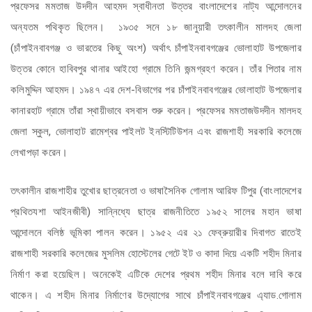
প্রফেসর মমতাজ উদদীন আহমদ স্বাধীনতা উত্তর বাংলাদেশের নাট্য আন্দোলনের
অন্যতম পথিকৃত ছিলেন। ১৯৩৫ সনে ১৮ জানুয়ারী তৎকালীন মালদহ জেলা
(চাঁপাইনবাবগঞ্জ ও ভারতের কিছু অংশ) অর্থাৎ চাঁপাইনবাবগঞ্জের ভোলাহাট উপজেলার
উত্তর কোনে হাবিবপুর থানার আইহো গ্রামে তিনি জন্মগ্রহণ করেন। তাঁর পিতার নাম
কলিমুদ্দিন আহমদ। ১৯৪৭ এর দেশ-বিভাগের পর চাঁপাইনবাবগঞ্জের ভোলাহাট উপজেলার
কানারহাট গ্রামে তাঁরা স্থায়ীভাবে বসবাস শুরু করেন। প্রফেসর মমতাজউদদীন
মালদহ
জেলা স্কুল, ভোলাহাট রামেশ্বর পাইলট ইনস্টিটিউশন এবং রাজশাহী সরকারি কলেজে
লেখাপড়া করেন।
তৎকালীন রাজশাহীর তুখোর ছাত্রনেতা ও ভাষাসৈনিক গোলাম আরিফ টিপুর (বাংলাদেশের
প্রথিতযশা আইনজীবী) সান্নিধ্যে ছাত্র রাজনীতিতে ১৯৫২ সালের মহান ভাষা
আন্দোলনে বলিষ্ঠ ভূমিকা পালন করেন। ১৯৫২ এর ২১ ফেব্রুয়ারীর দিবাগত রাতেই
রাজশাহী সরকারি কলেজের মুসলিম হোস্টেলের গেটে ইট ও কাদা দিয়ে একটি শহীদ মিনার
নির্মাণ করা হয়েছিল। অনেকেই এটিকে দেশের প্রথম শহীদ মিনার বলে দাবি করে
থাকেন। এ শহীদ মিনার নির্মাণের উদ্যোগের সাথে চাঁপাইনবাবগঞ্জের এ্যাড.গোলাম