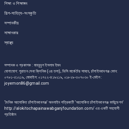
শিক্ষা ও শিক্ষাঙ্গন
শিল্প-সাহিত্য-সংস্কৃতি
সম্পাদকীয়
সাক্ষাৎকার
স্বাস্থ্য
সম্পাদক ও প্রকাশক : মাহবুবুল ইসলাম ইমন
যোগাযোগ: পুরাতন সেবা ক্লিনিক (৩য় তলা), ডিসি মার্কেটের সামনে, চাঁপাইনবাবগঞ্জ ফোন:
০৭৮১-৫১২১৯, মোবাইল: ০১৭২২-৪১৯২১৯, ০১৮২৯-৩০৭০৩০ ই-মেইল :
joyemon86@gmail.com
‘দৈনিক আলোকিত চাঁপাইনবাবগঞ্জ’ অনলাইন পত্রিকাটি ‘আলোকিত চাঁপাইনবাবগঞ্জ ফাউন্ডেশন’
http://alokitochapainawabganjfoundation.com/ এর একটি সহযোগী
প্রতিষ্ঠান