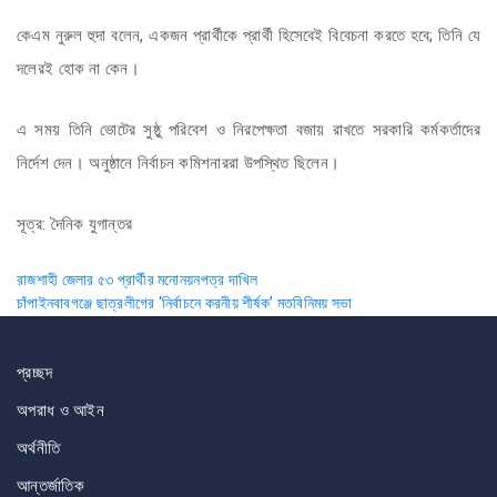
কেএম নুরুল হুদা বলেন, একজন প্রার্থীকে প্রার্থী হিসেবেই বিবেচনা করতে হবে; তিনি যে
দলেরই হোক না কেন।
এ সময় তিনি ভোটের সুষ্ঠু পরিবেশ ও নিরপেক্ষতা বজায় রাখতে সরকারি কর্মকর্তাদের
নির্দেশ দেন। অনুষ্ঠানে নির্বাচন কমিশনাররা উপস্থিত ছিলেন।
সূত্র: দৈনিক যুগান্তর
Post
রাজশাহী জেলার ৫৩ প্রার্থীর মনোনয়নপত্র দাখিল
চাঁপাইনবাবগঞ্জে ছাত্রলীগের ‘নির্বাচনে করনীয় শীর্ষক’ মতবিনিময় সভা
navigation
প্রচ্ছদ
অপরাধ ও আইন
অর্থনীতি
আন্তর্জাতিক