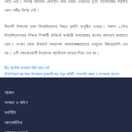
মেতে ওঠে। সমগ্র জাতিকে মেধাহীন করে দেয়ার এধরনের ঘৃণ্য হত্যাযজ্ঞের দ্বিতীয়
কোন নজীর বিশ্বে নেই।
দিবসটি উপলক্ষে ঢাকা বিশ্ববিদ্যালয় বিজয় র‌্যালি অনুষ্ঠিত হয়েছে। সকাল ১১টায়
বিশ্ববিদ্যালয়ের শিক্ষক শিক্ষার্থী কর্মকর্তা কর্মচারী অপারেজেয় বাংলার পাদদেশে জমায়েত
হোন। সেখান থেকে উপাচার্য অধ্যাপক আখতারুজ্জামানের নেতৃত্বে বিজয়র‌্যালি বের
হয়। এটি সোহরাওয়ার্দী উদ্যানের স্বাধীনতা চত্বরে গিয়ে শেষ হয়।
Post
বীর প্রতীক তারামন বিবি আর নেই
চাঁপাইনবাবগঞ্জ সদর উপজেলা কৃষকলীগের নতুন কমিটি: সভাপতি রুহুল ও সম্পাদক রাসেল
navigation
প্রচ্ছদ
অপরাধ ও আইন
অর্থনীতি
আন্তর্জাতিক