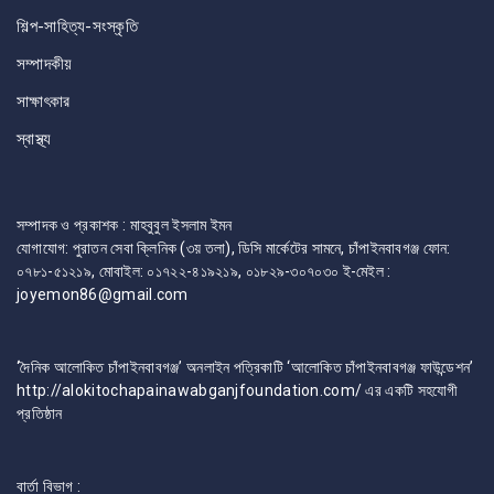
শিল্প-সাহিত্য-সংস্কৃতি
সম্পাদকীয়
সাক্ষাৎকার
স্বাস্থ্য
সম্পাদক ও প্রকাশক : মাহবুবুল ইসলাম ইমন
যোগাযোগ: পুরাতন সেবা ক্লিনিক (৩য় তলা), ডিসি মার্কেটের সামনে, চাঁপাইনবাবগঞ্জ ফোন:
০৭৮১-৫১২১৯, মোবাইল: ০১৭২২-৪১৯২১৯, ০১৮২৯-৩০৭০৩০ ই-মেইল :
joyemon86@gmail.com
‘দৈনিক আলোকিত চাঁপাইনবাবগঞ্জ’ অনলাইন পত্রিকাটি ‘আলোকিত চাঁপাইনবাবগঞ্জ ফাউন্ডেশন’
http://alokitochapainawabganjfoundation.com/ এর একটি সহযোগী
প্রতিষ্ঠান
বার্তা বিভাগ :