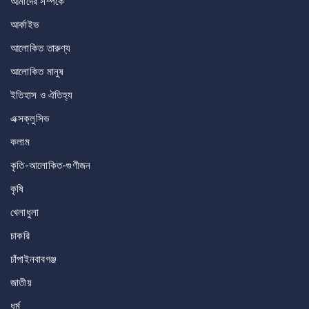
আমাদের সম্পর্কে
আর্কাইভ
আলোকিত তারুণ্য
আলোকিত মানুষ
ইতিহাস ও ঐতিহ্য
এক্সক্লুসিভ
কলাম
কৃতি-আলোকিত-গুণীজন
কৃষি
খেলাধুলা
চাকরি
চাঁপাইনবাবগঞ্জ
জাতীয়
ধর্ম