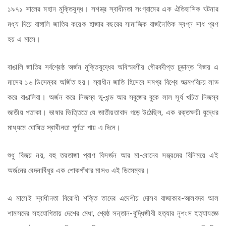
১৯৭১ সালের মহান মুক্তিযুদ্ধ। সশস্ত্র স্বাধীনতা সংগ্রামের এক ঐতিহাসিক ঘটনার
মধ্য দিয়ে বাঙ্গালি জাতির কয়েক হাজার বছরের সামাজিক রাজনৈতিক স্বপ্ন সাধ পূরণ
হয় এ মাসে।
বাঙালি জাতির সর্বশ্রেষ্ঠ অর্জন মুক্তিযুদ্ধের অবিস্মরণীয় গৌরবদীপ্ত চুড়ান্ত বিজয় এ
মাসের ১৬ ডিসেম্বর অর্জিত হয়। স্বাধীন জাতি হিসেবে সমগ্র বিশ্বে আত্মপরিচয় লাভ
করে বাঙালিরা। অর্জন করে নিজস্ব ভূ-খন্ড আর সবুজের বুকে লাল সূর্য খচিত নিজস্ব
জাতীয় পতাকা। ভাষার ভিত্তিতে যে জাতীয়তাবাদ গড়ে উঠেছিল, এক রক্তক্ষয়ী যুদ্ধের
মাধ্যমে ঘোষিত স্বাধীনতা পূর্ণতা পায় এ দিনে।
শুধু বিজয় নয়, বহু তরতাজা প্রাণ বিসর্জন আর মা-বোনের সম্ভ্রমের বিনিময়ে এই
অর্জনের বেদনাবিঁধূর এক শোকগাঁথার মাসও এই ডিসেম্বর।
এ মাসেই স্বাধীনতা বিরোধী শক্তি তাদের এদেশীয় দোসর রাজাকার-আলবদর আল
শামসদের সহযোগিতায় দেশের মেধা, শ্রেষ্ঠ সন্তান-বুদ্ধিজীবী হত্যার নৃশংস হত্যাযজ্ঞে