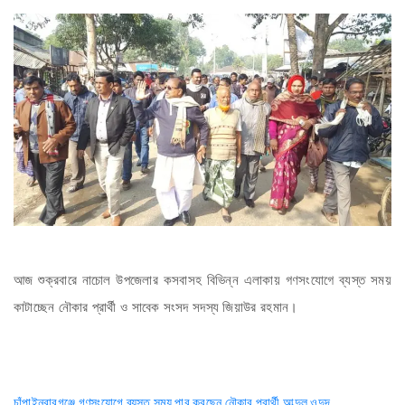
আজ শুক্রবারে নাচোল উপজেলার কসবাসহ বিভিন্ন এলাকায় গণসংযোগে ব্যস্ত সময়
কাটাচ্ছেন নৌকার প্রার্থী ও সাবেক সংসদ সদস্য জিয়াউর রহমান।
চাঁপাইনবাবগঞ্জে গণসংযোগে ব্যস্ত সময় পার করছেন নৌকার প্রার্থী আব্দুল ওদুদ