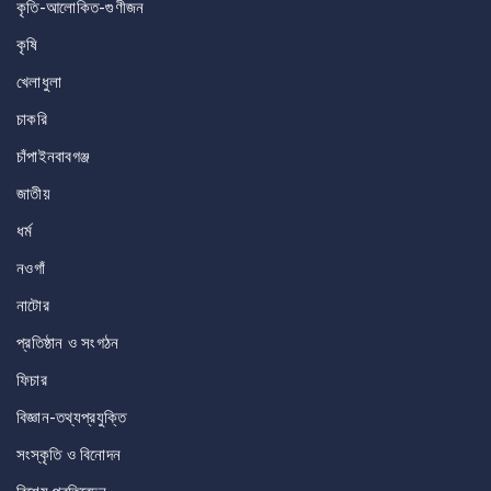
কৃতি-আলোকিত-গুণীজন
কৃষি
খেলাধুলা
চাকরি
চাঁপাইনবাবগঞ্জ
জাতীয়
ধর্ম
নওগাঁ
নাটোর
প্রতিষ্ঠান ও সংগঠন
ফিচার
বিজ্ঞান-তথ্যপ্রযুক্তি
সংস্কৃতি ও বিনোদন