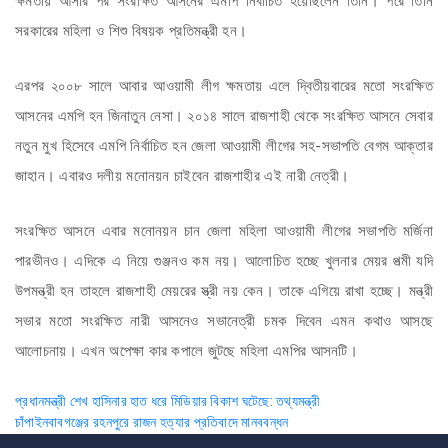
ক্ষমতায় আসার পর সংরক্ষিত আসনের এমপি নির্বাচিত হয়েছিলেন তিনি। পরে তিনি
সরকারের মহিলা ও শিশু বিষয়ক প্রতিমন্ত্রী হন।
এরপর ২০০৮ সালে আবার আওয়ামী লীগ ক্ষমতায় এলে দ্বিতীয়বারের মতো সংরক্ষিত
আসনের এমপি হন জিনাতুন নেসা। ২০১৪ সালে রাজশাহী থেকে সংরক্ষিত আসনে সেবার
নতুন মুখ হিসেবে এমপি নির্বাচিত হন জেলা আওয়ামী লীগের সহ-সভাপতি বেগম আক্তার
জাহান। এবারও দলীয় মনোনয়ন চাইবেন রাজশাহীর এই নারী নেত্রী।
সংরক্ষিত আসনে এবার মনোনয়ন চান জেলা মহিলা আওয়ামী লীগের সভাপতি মর্জিনা
পারভীনও। এদিকে এ নিয়ে গুঞ্জনও কম নয়। আলোচিত হচ্ছে খুলনার মেয়র পত্মী যদি
উপমন্ত্রী হন তাহলে রাজশাহী মেয়রের স্ত্রী নয় কেন। তাকে এগিয়ে রাখা হচ্ছে। মন্ত্রী
সভার মতো সংরক্ষিত নারী আসনেও সভানেত্রী চমক দিবেন এমন কথাও আসছে
আলোচনায়। এখন অপেক্ষা কার কপালে জুটছে মহিলা এমপির আসনটি।
Post
প্রধানমন্ত্রী শেখ হাসিনার হাত ধরে মিডিয়ার বিকাশ ঘটেছে: তথ্যমন্ত্রী
চাঁপাইনবাবগঞ্জের রহনপুরে রাজন হত্যার প্রতিবাদে মানববন্ধন
navigation