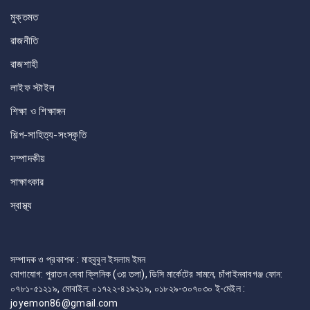
মুক্তমত
রাজনীতি
রাজশাহী
লাইফ স্টাইল
শিক্ষা ও শিক্ষাঙ্গন
শিল্প-সাহিত্য-সংস্কৃতি
সম্পাদকীয়
সাক্ষাৎকার
স্বাস্থ্য
সম্পাদক ও প্রকাশক : মাহবুবুল ইসলাম ইমন
যোগাযোগ: পুরাতন সেবা ক্লিনিক (৩য় তলা), ডিসি মার্কেটের সামনে, চাঁপাইনবাবগঞ্জ ফোন:
০৭৮১-৫১২১৯, মোবাইল: ০১৭২২-৪১৯২১৯, ০১৮২৯-৩০৭০৩০ ই-মেইল :
joyemon86@gmail.com