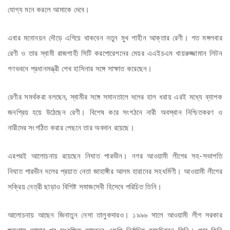
যোগ্য মনে করলে আমাকে দেবে।
এবার মনোনয়ন দৌড়ে এগিয়ে থাকবেন নতুন মুখ শাহীন আক্তার রেণী। গত মঙ্গলবার
রেণী ও তার স্বামী রাজশাহী সিটি করপোরেশনের মেয়র এএইচএম খায়রুজ্জামান লিটন
গণভবনে প্রধানমন্ত্রী শেখ হাসিনার সঙ্গে সাক্ষাত করেছেন।
রেণীর সমর্থকরা বলছেন, স্বামীর সঙ্গে সমানতালে দলের হাল ধরায় এরই মধ্যে ব্যাপক
জনপ্রিয় হয়ে উঠেছেন রেণী। বিশেষ করে সংগঠনে নারী অবস্থান নিশ্চিতকরণ ও
নারীদের সংগঠিত করার পেছনে তার অবদান রয়েছে।
এরপরই আলোচনায় রয়েছেন নিঘাত পারভীন। নগর আওয়ামী লীগের সহ-সভাপতি
নিঘাত পারভীন দলের প্রয়াত নেতা জাহাঙ্গীর আলম হারানের সহধর্মিণী। আওয়ামী লীগের
সক্রিয় নেত্রী ছাড়াও বিশিষ্ট সমাজসেবী হিসেবে পরিচিত তিনি।
আলোচনায় আছেন জিনাতুন নেসা তালুকদারও। ১৯৯৬ সালে আওয়ামী লীগ সরকার