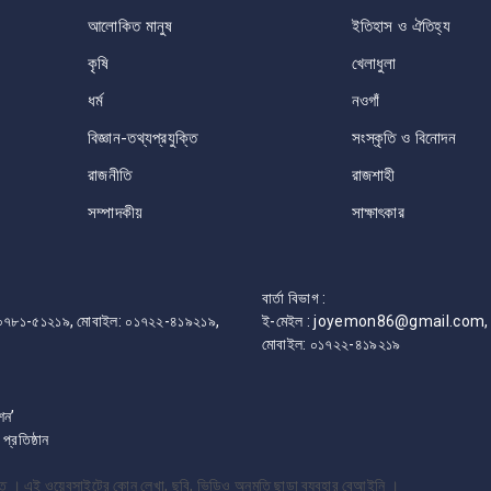
আলোকিত মানুষ
ইতিহাস ও ঐতিহ্য
কৃষি
খেলাধুলা
ধর্ম
নওগাঁ
বিজ্ঞান-তথ্যপ্রযুক্তি
সংস্কৃতি ও বিনোদন
রাজনীতি
রাজশাহী
সম্পাদকীয়
সাক্ষাৎকার
বার্তা বিভাগ :
ফোন: ০৭৮১-৫১২১৯, মোবাইল: ০১৭২২-৪১৯২১৯,
ই-মেইল : joyemon86@gmail.com, 
মোবাইল: ০১৭২২-৪১৯২১৯
শন’
রতিষ্ঠান
্ষিত । এই ওয়েবসাইটের কোন লেখা, ছবি, ভিডিও অনুমতি ছাড়া ব্যবহার বেআইনি ।