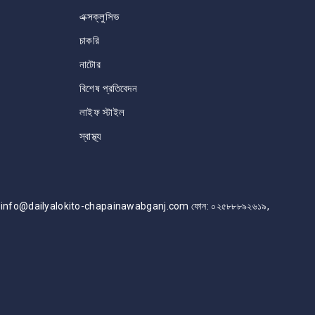
এক্সক্লুসিভ
চাকরি
নাটোর
বিশেষ প্রতিবেদন
লাইফ স্টাইল
স্বাস্থ্য
info@dailyalokito-chapainawabganj.com ফোন: ০২৫৮৮৮৯২৬১৯,