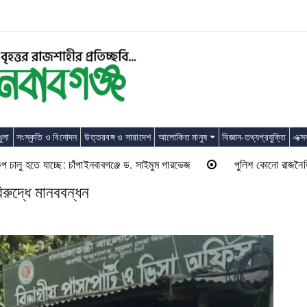
ুলা
সংস্কৃতি ও বিনোদন
উত্তরবঙ্গ ও সারাদেশ
আলোকিত মানুষ
বিজ্ঞান-তথ্যপ্রযুক্তি
এক্স
ু হতে যাচ্ছে: চাঁপাইনবাবগঞ্জে ড. সাইমুম পারভেজ
পুলিশ কোনো রাজনৈতিক দলের 
রুদ্ধে মানববন্ধন