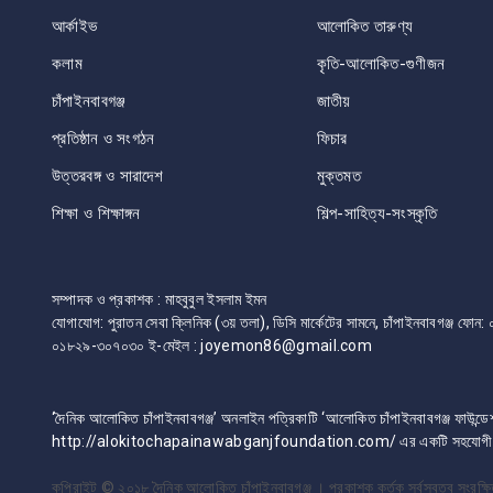
আর্কাইভ
আলোকিত তারুণ্য
কলাম
কৃতি-আলোকিত-গুণীজন
চাঁপাইনবাবগঞ্জ
জাতীয়
প্রতিষ্ঠান ও সংগঠন
ফিচার
উত্তরবঙ্গ ও সারাদেশ
মুক্তমত
শিক্ষা ও শিক্ষাঙ্গন
শিল্প-সাহিত্য-সংস্কৃতি
সম্পাদক ও প্রকাশক : মাহবুবুল ইসলাম ইমন
যোগাযোগ: পুরাতন সেবা ক্লিনিক (৩য় তলা), ডিসি মার্কেটের সামনে, চাঁপাইনবাবগঞ্জ 
০১৮২৯-৩০৭০৩০ ই-মেইল : joyemon86@gmail.com
‘দৈনিক আলোকিত চাঁপাইনবাবগঞ্জ’ অনলাইন পত্রিকাটি ‘আলোকিত চাঁপাইনবাবগঞ্জ ফাউন্ডে
http://alokitochapainawabganjfoundation.com/ এর একটি সহযোগী প্
কপিরাইট © ২০১৮
দৈনিক আলোকিত চাঁপাইনবাবগঞ্জ । প্রকাশক কর্তৃক সর্বস্বত্ব সংরক