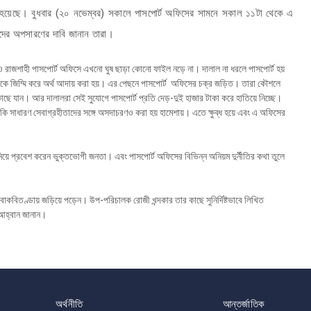
ঠিত হয়েছে। বুধবার (২০ নভেম্বর) সকালে পাসপোর্ট অফিসের সামনে সকাল ১১টা থেকে এ
রদের অপসারণের দাবি জানান তারা।
লেও রাজশাহী পাসপোর্ট অফিসে এখনো ঘুষ ছাড়া কোনো ফাইল নড়ে না। দালাল না ধরলে পাসপোর্ট হয়
নুষকে জিম্মি করে অর্থ আদায় করা হয়। এর পেছনে পাসপোর্ট অফিসের চক্র জড়িত। তারা কৌশলে
কাছে যান। আর দালালরা সেই সুযোগে পাসপোর্ট প্রতি দেড়-দুই হাজার টাকা করে হাতিয়ে নিচ্ছে।
মনকি সাধারণ সেবাগ্রহীতাদের সঙ্গে অসদাচরণও করা হয় হামেশায়। এতে ক্ষুব্ধ হয়ে এবং এ অফিসের
য়ে প্রবেশ করেন ভুক্তভোগী জনতা। এবং পাসপোর্ট অফিসের বিভিন্ন অনিয়ম দুর্নীতির কথা তুলে
 বাকবিতণ্ডায় জড়িয়ে পড়েন। উপ-পরিচালক রোজী খন্দকার তার কাছে সুনির্দিষ্টভাবে লিখিত
 আহ্বান জানান।
অর্থনীতি
আন্তর্জাতিক