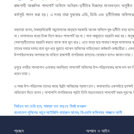
রাজশাহী আঞ্চলিক পাসপোর্ট অফিসে অনিয়ম-দুর্নীতির বিরুদ্ধে মানববন্ধন অনুষ্
কর্মসূচি পালন করা হয়। এ সময় তারা ঘুষখোর এডি, ডিডি এবং দুর্নীতিবাজ অফিসা
বক্তারা বলেন, বৈষম্যবিরোধী আন্দোলনের মাধ্যমে সরকারি অনেক অফিসে ঘুষ-দুর্নীতি বন্ধ হ
না। দালালদের মধ্যে টাকা দিলে কারও পাসপোর্ট হয় না। নানা অজুহাতে হয়রানি করা হয়। মা
সেবাগ্রহীতাদের হয়রানি করতে থাকে নানা ভুল ধরে। এতে বাধ্য হয়ে সাধারণ মানুষ দালালদের 
তাদের দফায় দফায় নানা ভুল ধরে ঘুরাতে থাকেন অফিসের দায়িত্বরত কর্মকর্তা-কর্মচারীরা। এ
উপপরিচালকের অপসারণের দাবিতে রাজশাহী নাগরিকরা রাস্তায় নেমেছেন বলেও জানান তারা।
দুপুরে নগরীর শালবাগান এলাকায় অবস্থিত পাসপোর্ট অফিসের উপ-পরিচালকের কক্ষে দল-বল নি
ধরেন তারা।
এ সময় উপ-পরিচালক তাদের কাছে উল্টো অনিয়মের প্রমাণ চান। কথাবার্তার একপর্যায়ে দুপক্ষই
অভিযোগ দিতে বলেন। পাশাপাশি নাগরিকদের প্রতি তিনি সচেতনভাবে পাসপোর্ট ফরম পূরণের
Post
নির্বাচন যত দেরি হবে, সমস্যা তত বাড়বে: মির্জা ফখরুল
বাংলাদেশ পুলিশের নতুন আইজিপি বাহারুল আলম, ডিএমপি কমিশনার সাজ্জাদ আলী
navigation
প্রচ্ছদ
অপরাধ ও আইন