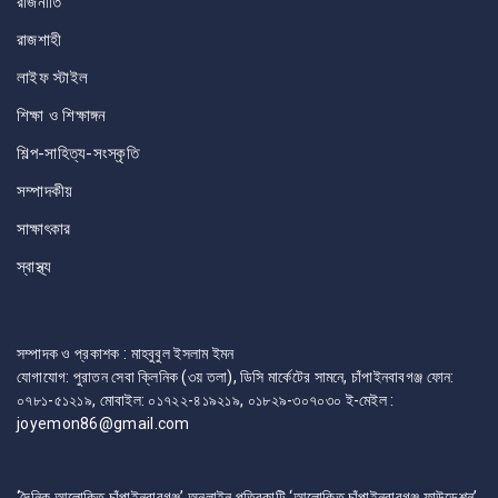
রাজনীতি
রাজশাহী
লাইফ স্টাইল
শিক্ষা ও শিক্ষাঙ্গন
শিল্প-সাহিত্য-সংস্কৃতি
সম্পাদকীয়
সাক্ষাৎকার
স্বাস্থ্য
সম্পাদক ও প্রকাশক : মাহবুবুল ইসলাম ইমন
যোগাযোগ: পুরাতন সেবা ক্লিনিক (৩য় তলা), ডিসি মার্কেটের সামনে, চাঁপাইনবাবগঞ্জ ফোন:
০৭৮১-৫১২১৯, মোবাইল: ০১৭২২-৪১৯২১৯, ০১৮২৯-৩০৭০৩০ ই-মেইল :
joyemon86@gmail.com
‘দৈনিক আলোকিত চাঁপাইনবাবগঞ্জ’ অনলাইন পত্রিকাটি ‘আলোকিত চাঁপাইনবাবগঞ্জ ফাউন্ডেশন’