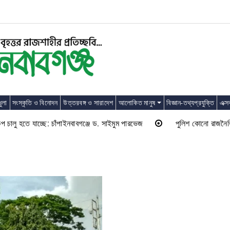
ুলা
সংস্কৃতি ও বিনোদন
উত্তরবঙ্গ ও সারাদেশ
আলোকিত মানুষ
বিজ্ঞান-তথ্যপ্রযুক্তি
এক্স
লু হতে যাচ্ছে: চাঁপাইনবাবগঞ্জে ড. সাইমুম পারভেজ
পুলিশ কোনো রাজনৈতিক দলের 