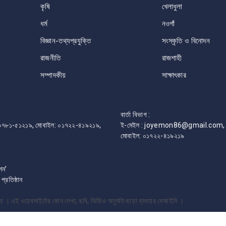
কৃষি
খেলাধুলা
ধর্ম
নওগাঁ
বিজ্ঞান-তথ্যপ্রযুক্তি
সংস্কৃতি ও বিনোদন
রাজনীতি
রাজশাহী
সম্পাদকীয়
সাক্ষাৎকার
বার্তা বিভাগ :
ফোন: ০৭৮১-৫১২১৯, মোবাইল: ০১৭২২-৪১৯২১৯,
ই-মেইল : joyemon86@gmail.com, 
মোবাইল: ০১৭২২-৪১৯২১৯
শন’
রতিষ্ঠান
্ষিত । এই ওয়েবসাইটের কোন লেখা, ছবি, ভিডিও অনুমতি ছাড়া ব্যবহার বেআইনি ।