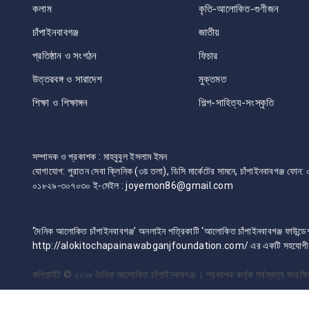
কলাম
কৃতি-আলোকিত-গুণীজন
চাঁপাইনবাবগঞ্জ
জাতীয়
প্রতিষ্ঠান ও সংগঠন
ফিচার
উত্তরবঙ্গ ও সারাদেশ
মুক্তমত
শিক্ষা ও শিক্ষাঙ্গন
শিল্প-সাহিত্য-সংস্কৃতি
সম্পাদক ও প্রকাশক : মাহবুবুল ইসলাম ইমন
যোগাযোগ: পুরাতন সেবা ক্লিনিক (৩য় তলা), ডিসি মার্কেটের সামনে, চাঁপাইনবাবগঞ্জ 
০১৮২৯-৩০৭০৩০ ই-মেইল : joyemon86@gmail.com
‘দৈনিক আলোকিত চাঁপাইনবাবগঞ্জ’ অনলাইন পত্রিকাটি ‘আলোকিত চাঁপাইনবাবগঞ্জ ফাউন্ডে
http://alokitochapainawabganjfoundation.com/ এর একটি সহযোগী প্
কপিরাইট © ২০১৮
দৈনিক আলোকিত চাঁপাইনবাবগঞ্জ । প্রকাশক কর্তৃক সর্বস্বত্ব সংরক