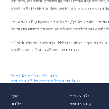
তিনি জানান, বিশ্ববিদ্যালয় ছাত্রলীগের যুগ্ম সাধারণ সম্পাদক সাইফ করিম রুপম
ছাত্রলীগ কর্মী শামিম শিকদারের বিরুদ্ধে দন্ডবিধির ১৪৩, ৩২৩, ৩২৫ ও ৩৭৯ 
গত ১৩ অক্টোবর বিশ্ববিদ্যালয়ের ভর্তি জালিয়াতির চুক্তি নিয়ে ছাত্রলীগ নেতা 
ইসলাম তাকে ফাঁসানোর চেষ্টা করেছে বলে দাবি করেন ছাত্রলীগের ত্রাণ ও দুর্যো
এই ঘটনায় জেরে গত সোমবার দুপুরে বিশ্ববিদ্যালয় চারুকলা অনুষদ এলাকায়
ছাত্রলীগ নেতা। সেই ঘটনায় এই মামলা দায়ের করা হয়।
Post
শিবগঞ্জে ইয়াবা ও গাঁজাসহ আটক ২ ব্যক্তি
জনগণ আবার ভোট দিলে দেশকে আরও উন্নয়নের পথে নিয়ে যাব
navigation
প্রচ্ছদ
অপরাধ ও আইন
আর্কাইভ
আলোকিত তারুণ্য