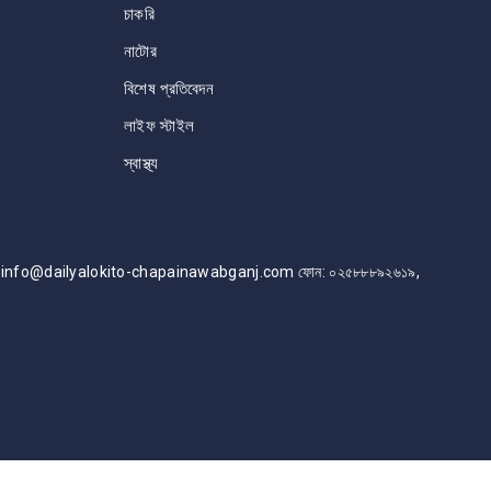
চাকরি
নাটোর
বিশেষ প্রতিবেদন
লাইফ স্টাইল
স্বাস্থ্য
info@dailyalokito-chapainawabganj.com ফোন: ০২৫৮৮৮৯২৬১৯,