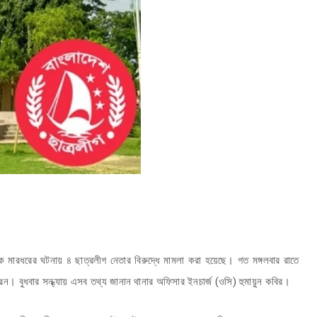
তাকে মারধরের ঘটনায় ৪ ছাত্রলীগ নেতার বিরুদ্ধে মামলা করা হয়েছে। গত মঙ্গলবার রাতে
করেন। বুধবার সন্ধ্যায় এসব তথ্য জানান থানার অফিসার ইনচার্জ (ওসি) হুমায়ুন কবির।