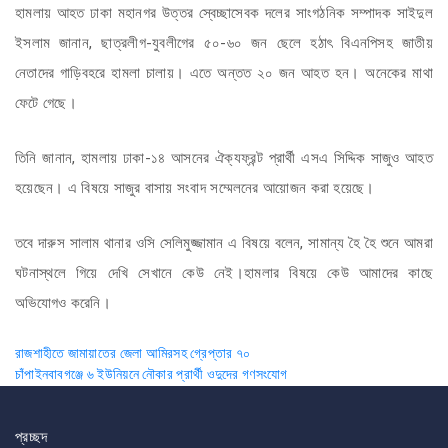
হামলায় আহত ঢাকা মহানগর উত্তর স্বেচ্ছাসেবক দলের সাংগঠনিক সম্পাদক সাইদুল
ইসলাম জানান, ছাত্রলীগ-যুবলীগের ৫০-৬০ জন ছেলে হঠাৎ বিএনপিসহ জাতীয়
নেতাদের গাড়িবহরে হামলা চালায়। এতে অন্তত ২০ জন আহত হন। অনেকের মাথা
ফেটে গেছে।
তিনি জানান, হামলায় ঢাকা-১৪ আসনের ঐক্যফ্রন্ট প্রার্থী এসএ সিদ্দিক সাজুও আহত
হয়েছেন। এ বিষয়ে সাজুর বাসায় সংবাদ সম্মেলনের আয়োজন করা হয়েছে।
তবে দারুস সালাম থানার ওসি সেলিমুজ্জামান এ বিষয়ে বলেন, সামান্য হৈ হৈ শুনে আমরা
ঘটনাস্থলে গিয়ে দেখি সেখানে কেউ নেই।হামলার বিষয়ে কেউ আমাদের কাছে
অভিযোগও করেনি।
Post
রাজশাহীতে জামায়াতের জেলা আমিরসহ গ্রেপ্তার ৭০
চাঁপাইনবাবগঞ্জে ৬ ইউনিয়নে নৌকার প্রার্থী ওদুদের গণসংযোগ
navigation
প্রচ্ছদ