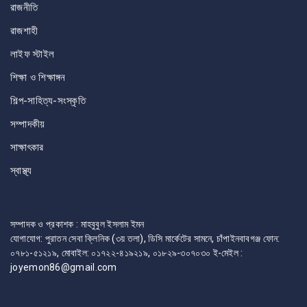
রাজনীতি
রাজশাহী
লাইফ স্টাইল
শিক্ষা ও শিক্ষাঙ্গন
শিল্প-সাহিত্য-সংস্কৃতি
সম্পাদকীয়
সাক্ষাৎকার
স্বাস্থ্য
সম্পাদক ও প্রকাশক : মাহবুবুল ইসলাম ইমন
যোগাযোগ: পুরাতন সেবা ক্লিনিক (৩য় তলা), ডিসি মার্কেটের সামনে, চাঁপাইনবাবগঞ্জ ফোন:
০৭৮১-৫১২১৯, মোবাইল: ০১৭২২-৪১৯২১৯, ০১৮২৯-৩০৭০৩০ ই-মেইল :
joyemon86@gmail.com