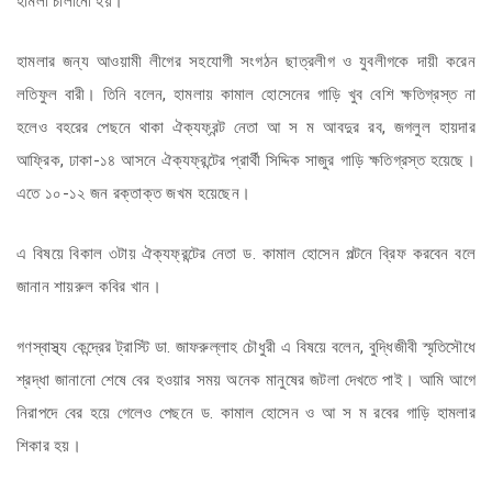
হামলা চালানো হয়।
হামলার জন্য আওয়ামী লীগের সহযোগী সংগঠন ছাত্রলীগ ও যুবলীগকে দায়ী করেন
লতিফুল বারী। তিনি বলেন, হামলায় কামাল হোসেনের গাড়ি খুব বেশি ক্ষতিগ্রস্ত না
হলেও বহরের পেছনে থাকা ঐক্যফ্রন্ট নেতা আ স ম আবদুর রব, জগলুল হায়দার
আফ্রিক, ঢাকা-১৪ আসনে ঐক্যফ্রন্টের প্রার্থী সিদ্দিক সাজুর গাড়ি ক্ষতিগ্রস্ত হয়েছে।
এতে ১০-১২ জন রক্তাক্ত জখম হয়েছেন।
এ বিষয়ে বিকাল ৩টায় ঐক্যফ্রন্টের নেতা ড. কামাল হোসেন পল্টনে ব্রিফ করবেন বলে
জানান শায়রুল কবির খান।
গণস্বাস্থ্য কেন্দ্রের ট্রাস্টি ডা. জাফরুল্লাহ চৌধুরী এ বিষয়ে বলেন, বুদ্ধিজীবী স্মৃতিসৌধে
শ্রদ্ধা জানানো শেষে বের হওয়ার সময় অনেক মানুষের জটলা দেখতে পাই। আমি আগে
নিরাপদে বের হয়ে গেলেও পেছনে ড. কামাল হোসেন ও আ স ম রবের গাড়ি হামলার
শিকার হয়।