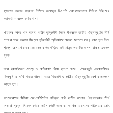
হামলার খবরের সত্যতা নিশ্চিত করেছেন বিএনপি চেয়ারপারসনের মিডিয়া উইংয়ের
কর্মকর্তা শায়রুল কবির খান।
শায়রুল কবির খান বলেন, শহীদ বুদ্ধিজীবী দিবস উপলক্ষে জাতীয় ঐক্যফ্রন্টের শীর্ষ
নেতারা আজ সকালে মিরপুরে বুদ্ধিজীবী স্মৃতিসৌধে শ্রদ্ধা জানাতে যান। তারা ফুল দিয়ে
শ্রদ্ধা জানানো শেষে বের হওয়ার পর গাড়িতে ওঠা মাত্র অতর্কিত হামলা চালায় একদল
যুবক।
তারা ইটপাটকেল ছোড়ে ও লাঠিসোটা নিযে হামলা করে। ঐক্যফ্রন্ট নেতাকর্মীদের
কিলঘুষি ও লাথি মারতে থাকে। এতে বিএনপি ও জাতীয় ঐক্যফ্রন্টের বেশ কয়েকজন
আহত হন।
গণফোরামের মিডিয়া কো-অর্ডিনেটর লতিফুল বারী হামীম জানান, ঐক্যফ্রন্টের শীর্ষ
নেতারা শ্রদ্ধা নিবেদন শেষে মেইন গেটে এলে ড. কামাল হোসেনের গাড়িবহরে হঠাৎ