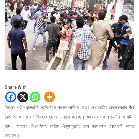
Share With
মিরপুরে শহীদ বুদ্ধিজীবী স্মৃতিসৌধে শ্রদ্ধা জানিয়ে ফেরার পথে জাতীয় ঐক্যফ্রন্টের শীর্ষ
নেতা ড. কামালের গাড়িবহরে হামলা চালানো হয়েছে। শুক্রবার সকাল ১০টায় এ ঘটনা
ঘটে। হামলায় বিএনপিসহ জাতীয় ঐক্যফ্রন্টের বেশ কয়েকজন নেতাকর্মী আহত
হয়েছেন।