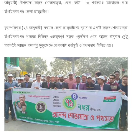
জানুয়ারী) উপলক্ষে আনন্দ শোভাযাত্রা, কেক কাটা ও পথসভার আয়োজন করে
চাঁপাইনবাবগঞ্জ জেলা ছাত্রলীগ।
বৃহস্পতিবার (২৪ জানুয়ারী) সকালে জেলা ছাত্রলীগের ব্যানারে একটি আনন্দ শোভাযাত্রা
চাঁপাইনবাবগঞ্জ শহরের বিভিন্ন গুরুত্বপূর্ণ সড়ক প্রদক্ষিণ শেষে আব্দুল মান্নান সেন্টু
মাকের্টের সামনে বঙ্গবন্ধু মুক্তমঞ্চে কেককাটা কর্মসূচি ও পথসভায় মিলিত হয়।