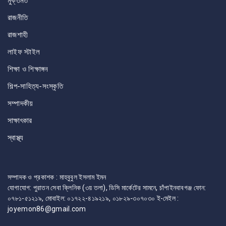
মুক্তমত
রাজনীতি
রাজশাহী
লাইফ স্টাইল
শিক্ষা ও শিক্ষাঙ্গন
শিল্প-সাহিত্য-সংস্কৃতি
সম্পাদকীয়
সাক্ষাৎকার
স্বাস্থ্য
সম্পাদক ও প্রকাশক : মাহবুবুল ইসলাম ইমন
যোগাযোগ: পুরাতন সেবা ক্লিনিক (৩য় তলা), ডিসি মার্কেটের সামনে, চাঁপাইনবাবগঞ্জ ফোন:
০৭৮১-৫১২১৯, মোবাইল: ০১৭২২-৪১৯২১৯, ০১৮২৯-৩০৭০৩০ ই-মেইল :
joyemon86@gmail.com