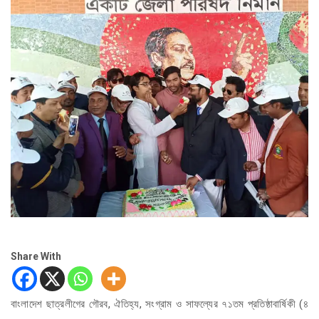
Share With
বাংলাদেশ ছাত্রলীগের গৌরব, ঐতিহ্য, সংগ্রাম ও সাফল্যের ৭১তম প্রতিষ্ঠাবার্ষিকী (৪