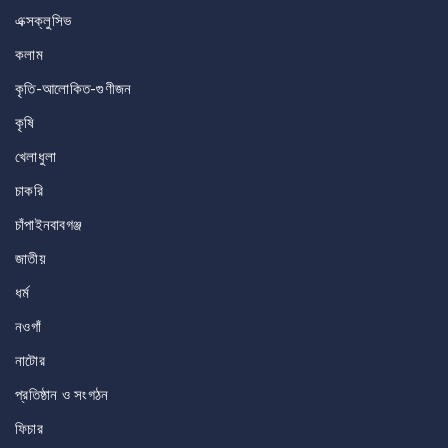
এক্সক্লুসিভ
কলাম
কৃতি-আলোকিত-গুণীজন
কৃষি
খেলাধুলা
চাকরি
চাঁপাইনবাবগঞ্জ
জাতীয়
ধর্ম
নওগাঁ
নাটোর
প্রতিষ্ঠান ও সংগঠন
ফিচার