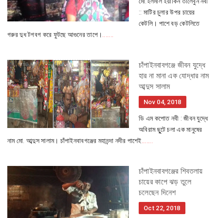
মো.ইলমাল ইয়াকিন তালেবুন নবী
:: মাটির চুলার উপর চায়ের
কেটলি। পাশে বড় কেটলিতে
গরুর দুধ টগবগ করে ফুটছে আগুনের তাপে।
.......
চাঁপাইনবাবগঞ্জে জীবন যুদ্ধে
হার না মানা এক যোদ্ধার নাম
আব্দুস সালাম
Nov 04, 2018
ডি এম কপোত নবী : জীবন যুদ্ধে
অবিরাম ছুুটে চলা এক মানুষের
নাম মো. আব্দুস সালাম। চাঁপাইনবাবগঞ্জের মহানন্দা নদীর পাশেই
.......
চাঁপাইনবাবগঞ্জের শিবতলায়
চায়ের কাপে ঝড় তুলে
চলেছেন দিনেশ
Oct 22, 2018