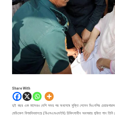
Share With
দুই বছর এক মাসেরও বেশি সময় পর অবশেষে মুক্তি পেলেন বিএনপির চেয়ারপারসন 
মেডিকেল বিশ্ববিদ্যালয়ে (বিএসএমএমইউ) চিকিৎসাধীন অবস্থায় মুক্তি পান তিনি। ব