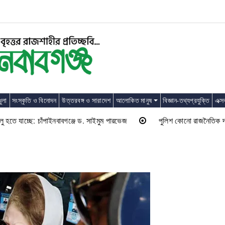
ুলা
সংস্কৃতি ও বিনোদন
উত্তরবঙ্গ ও সারাদেশ
আলোকিত মানুষ
বিজ্ঞান-তথ্যপ্রযুক্তি
এক্স
ে যাচ্ছে: চাঁপাইনবাবগঞ্জে ড. সাইমুম পারভেজ
পুলিশ কোনো রাজনৈতিক দলের লাঠি