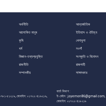
অর্থনীতি
আন্তর্জাতিক
আলোকিত মানুষ
ইতিহাস ও ঐতিহ্য
কৃষি
খেলাধুলা
ধর্ম
নওগাঁ
বিজ্ঞান-তথ্যপ্রযুক্তি
সংস্কৃতি ও বিনোদন
রাজনীতি
রাজশাহী
সম্পাদকীয়
সাক্ষাৎকার
বার্তা বিভাগ :
ফোন: ০৭৮১-৫১২১৯, মোবাইল: ০১৭২২-৪১৯২১৯,
ই-মেইল : joyemon86@gmail.com, 
মোবাইল: ০১৭২২-৪১৯২১৯