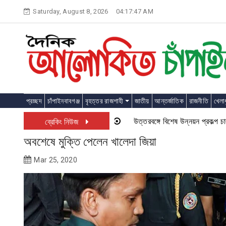
Skip
Saturday, August 8, 2026
04:17:48 AM
to
content
প্রচ্ছদ
চাঁপাইনবাবগঞ্জ
বৃহত্তর রাজশাহী
জাতীয়
আন্তর্জাতিক
রাজনীতি
খেলাধ
উত্তরবঙ্গে বিশেষ উন্নয়ন প্রকল্প চালু হত
ব্রেকিং নিউজ
অবশেষে মুক্তি পেলেন খালেদা জিয়া
Mar 25, 2020