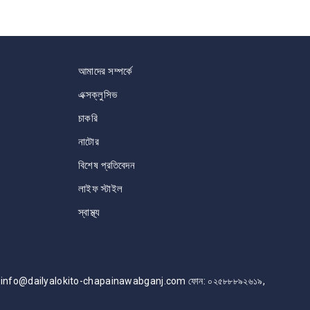
আমাদের সম্পর্কে
এক্সক্লুসিভ
চাকরি
নাটোর
বিশেষ প্রতিবেদন
লাইফ স্টাইল
স্বাস্থ্য
info@dailyalokito-chapainawabganj.com ফোন: ০২৫৮৮৮৯২৬১৯,