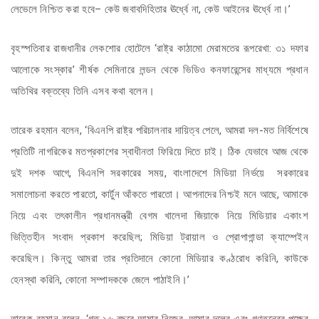
লেভেলে নিশ্চিত করা হবে– কেউ জবাবদিহিতার ঊর্ধ্বে না, কেউ আইনের ঊর্ধ্বে না।’
বৃহস্পতিবার রাজধানীর লেকশোর হোটেলে ‘রাষ্ট্র কাঠামো মেরামতের রূপরেখা: ৩১ দফার
আলোকে সংস্কার’ শীর্ষক সেমিনারে লন্ডন থেকে ভিডিও কনফারেন্সের মাধ্যমে প্রধান
অতিথির বক্তব্যে তিনি এসব কথা বলেন।
তারেক রহমান বলেন, ‘বিএনপি রাষ্ট্র পরিচালনার দায়িত্ব পেলে, আমরা দল-মত নির্বিশেষে
প্রতিটি নাগরিকের মতপ্রকাশের স্বাধীনতা ফিরিয়ে দিতে চাই। ঠিক যেভাবে আজ থেকে
দুই দশক আগে, বিএনপি সরকারের সময়, বাংলাদেশে মিডিয়া নির্ভয়ে সরকারের
সমালোচনা করতে পারতো, কার্টুন আঁকতে পারতো। আপনাদের নিশ্চই মনে আছে, আমাকে
নিয়ে এবং তৎকালীন প্রধানমন্ত্রী বেগম খালেদা জিয়াকে নিয়ে মিডিয়ার একাংশ
ভিত্তিহীন সংবাদ প্রকাশ করেছিল; মিডিয়া ট্রায়াল ও প্রোপাগান্ডা ক্যাম্পেইন
করেছিল। কিন্তু আমরা তার প্রতিদানে কোনো মিডিয়ার কণ্ঠরোধ করিনি, কাউকে
হেনস্থা করিনি, কোনো সম্পাদককে জেলে পাঠাইনি।’