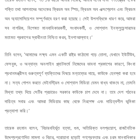
তারেক রহমান বলেন, ‘গত ১৬ বছরে আমার নিজের, আমার দলের এবং গণতন্ত্রের পক্ষের
শক্তি তথা আপনাদের অনেকের ফ্রিডম অব স্পিচ, ফ্রিডম অব এক্সপ্রেশন এবং ফ্রিডম
অব অ্যাসোসিয়েশন সম্পূর্ণভাবে হরণ করা হয়েছে। সেই উপলব্ধিকে ধারণ করে, আমরা
সব নাগরিক, বিশেষত মানবাধিকারকর্মী, সংবাদকর্মী, ও সোশ্যাল ইনফ্লুয়েন্সারদের
মতামত প্রকাশের স্বাধীনতা নিশ্চিত করব, ইনশাআল্লাহ।’
তিনি বলেন, ‘আমাদের লক্ষ্য এমন একটি রাষ্ট্র কাঠামো গড়ে তোলা, যেখানে ইউটিউব,
ফেসবুক, ও অন্যান্য অনলাইন প্ল্যাটফর্মে নিজেদের ভাবনা প্রকাশের কারণে, কিংবা
প্রধানমন্ত্রীসহ গুরুত্বপূর্ণ ব্যক্তিদের বিষয়ে মন্তব্যের দায়ে, কাউকে হেনস্থা করা হবে
না। সত্য গোপন করতে মেইনস্ট্রিম ও সোশ্যাল মিডিয়া যেমন বাধ্য থাকবে না, তেমনি
মিথ্যা তথ্য দিয়ে সেটির প্রচারেও সরকার কাউকে চাপ দেবে না। তবে দেশ গঠনের
দায়িত্ব সবার এবং আমরা মিডিয়ার কাছ থেকে নিরপেক্ষ এবং দায়িত্বশীল ভূমিকা
প্রত্যাশা করি।’
তারেক রহমান বলেন, ‘বিচারবহির্ভূত হত্যা, গুম, অতিরিক্ত বলপ্রয়োগ, রাজনৈতিক
উদ্দেশ্যপ্রণোদিত মামলা ও বিচার, পরোয়ানা ছাড়াই গণগ্রেফতার এবং চরম মানবাধিকার