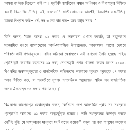
আমরা কাউকে বিবেচনা করি না। প্রতিটি নাগরিকের সমান অধিকার ও নিরাপত্তা নিশ্চিত
করাই বিএনপির নীতি। এই বাংলাদেশি জাতীয়তাবাদের আদর্শই বিএনপির রাজনীতি।
আমরা বিশ্বাস করি– ধর্ম, দল ও মত যার যার– তবে রাষ্ট্র সবার।’
তিনি বলেন, ‘আজ আমরা ৩১ দফার যে আলোচনা এখানে করেছি, তা নতুনভাবে
সংজ্ঞায়িত করবে বাংলাদেশের আর্থ-সামাজিক উন্নয়নকে, আকাঙ্ক্ষার আলো দেখাবে
পরিবর্তনকামী গণমানুষকে। রাষ্ট্র কাঠামো মেরামতের এই রূপরেখা তৈরি হয়েছে শহিদ
প্রেসিডেন্ট জিয়াউর রহমানের ১৯ দফা, দেশনেত্রী বেগম খালেদা জিয়ার ভিশন ২০৩০,
বিএনপির জনসম্পৃক্ততা ও রাজনৈতিক অভিজ্ঞতার আলোকে প্রথমে প্রদত্ত ২৭ দফার
ওপর ভিত্তি করে, যা পরবর্তীতে যুগপৎ গণতান্ত্রিক আন্দোলনে শরিক সব রাজনৈতিক
দলের ঐকমত্যে ৩১ দফায় পরিণত হয়।’
বিএনপির ভারপ্রাপ্ত চেয়ারম্যান বলেন, ‘বর্তমানে দেশে আলোচিত প্রায় সব সংস্কার
প্রস্তাবই আমাদের ৩১ দফায় অন্তর্ভুক্ত রয়েছে। আমি সংস্কারের উদ্দেশ্য বলতে
সেটিই বুঝি, যে সংস্কারের মাধ্যমে সংবিধানের কয়েকটি বাক্য নয় বরং মানুষের ভাগ্যের