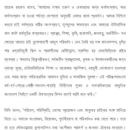
তারেক রহমান বলেন, ‘আমাদের লক্ষ্য তরুণ ও বেকারদের জন্য কর্মসংস্থান, আর
কর্মসংস্থান না হওয়া পর্যন্ত যোগ্যতা অনুযায়ী বেকার ভাতা প্রবর্তন। আমরা নিশ্চিত
করতে চাই সর্বস্তরে নারীর অংশগ্রহণ, তৃণমূলের ক্ষমতায়ন এবং আবারো ঐতিহাসিক
খাল কাটা কর্মসূচির বাস্তবায়ন। স্বাস্থ্য, শিক্ষা, কৃষি, জ্বালানি, জলবায়ু, অর্থনীতি– সব
ক্ষেত্রে আনতে চাই যুগোপযোগী আমূল পরিবর্তন। যেন তৈরি হয় দক্ষ মানবসম্পদ; বৃদ্ধি
পায় রপ্তানিমুখী শিল্প ও প্রবাসীদের রেমিট্যান্স; স্থাপিত হয় মেধাভিত্তিক রাষ্ট্র
ব্যবস্থা। ক্ষমতার বিকেন্দ্রীকরণ, সর্বজনীন স্বাস্থ্যসেবা, কৃষক ও উৎপাদনকারীদের জন্য
ন্যায্য মূল্য, চাহিদাভিত্তিক শিক্ষা ও বহুভাষার প্রশিক্ষণ, বহুমুখী যোগাযোগ ব্যবস্থা
এবং সবার জন্য পর্যায়ক্রমিক আবাসন সুবিধা ও সামাজিক সুরক্ষা– এই পরিকল্পনাগুলো
ধর্ম-বর্ণ-গোত্র-গোষ্ঠী-সমতল-পাহাড়ি নির্বিশেষে সুষম ও সমঅধিকারের আধুনিক
বাংলাদেশ নির্মাণে একটি ঐকমত্যের ভিশন বলেই আমি মনে করি।’
তিনি বলেন, ‘পরিবেশ, পরিস্থিতি, দেশের প্রয়োজন এবং মানুষের চাহিদার সঙ্গে মানিয়ে
নিতে ৩১ দফাকে সংযোজন, বিয়োজন, পুনর্বিন্যাস বা পরিবর্তনও করা যেতে পারে। তবে
তা হবে স্টেকহোল্ডার কন্সালটেশন তথা অংশীজন পরামর্শ ও জনমত ঐক্যের মাধ্যমে।