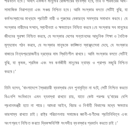
পরিবর্তন হবে। অর্থাৎ একজন মানুষের রোজগারের ব্যবস্থা হবে, তার ও পরিবারের আর্থ-
সামাজিক নিরাপত্তা এবং সঞ্চয় নিশ্চিত হবে। আমি সংস্কার বলতে সেটিই বুঝি, যা
কর্মসংস্থানের মাধ্যমে প্রতিটি নারী ও পুরুষের বেকারত্ব সমস্যার সমাধান করবে। যে
সংস্কার নারীদের সম্মান, স্বাধীনতা ও ক্ষমতায়ন নিশ্চিত করবে।যে সংস্কার সব মানুষের
জীবনের সুরক্ষা নিশ্চিত করবে, যে সংস্কার দেশের সন্তানদের আধুনিক শিক্ষা ও নৈতিক
মূল্যবোধ গঠন করবে, যে সংস্কার মানুষকে কাঙ্ক্ষিত স্বাস্থ্যসেবা দেবে, যে সংস্কার
বাজারে নিত্যপ্রয়োজনীয় দ্রব্যের দাম স্থিতিশীল রাখবে। আমি সংস্কার বলতে সেটিই
বুঝি, যা কৃষক, শ্রমিক এবং সব কর্মজীবী মানুষের ন্যায্য ও প্রাপ্য মজুরি নিশ্চিত
করবে।’
তিনি বলেন, ‘বাংলাদেশে স্বৈরাচারী ব্যবস্থার যেন পুনাবৃত্তি না ঘটে, সেটি নিশ্চিত করতে
বিএনপি সংবিধানে এমন ব্যবস্থা রাখতে চায়, যাতে কেউ পরপর দু’বারের বেশি
প্রধানমন্ত্রী হতে না পারে। আমরা আইন, বিচার ও নির্বাহী বিভাগের মধ্যে ক্ষমতার
ভারসাম্য রাখতে চাই। রাষ্ট্র পরিচালনায় সমাজের জ্ঞানী-গুণীদের প্রতিনিধিত্ব এবং
অংশগ্রহণ নিশ্চিত করতে দ্বিকক্ষবিশিষ্ট সংসদীয় ব্যবস্থার প্রবর্তন করতে চাই।’