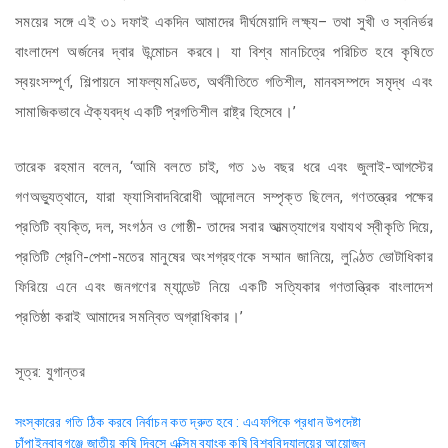
সময়ের সঙ্গে এই ৩১ দফাই একদিন আমাদের দীর্ঘমেয়াদি লক্ষ্য– তথা সুখী ও স্বনির্ভর
বাংলাদেশ অর্জনের দ্বার উন্মোচন করবে। যা বিশ্ব মানচিত্রে পরিচিত হবে কৃষিতে
স্বয়ংসম্পূর্ণ, শিল্পায়নে সাফল্যমণ্ডিত, অর্থনীতিতে গতিশীল, মানবসম্পদে সমৃদ্ধ এবং
সামাজিকভাবে ঐক্যবদ্ধ একটি প্রগতিশীল রাষ্ট্র হিসেবে।’
তারেক রহমান বলেন, ‘আমি বলতে চাই, গত ১৬ বছর ধরে এবং জুলাই-আগস্টের
গণঅভ্যুত্থানে, যারা ফ্যাসিবাদবিরোধী আন্দোলনে সম্পৃক্ত ছিলেন, গণতন্ত্রের পক্ষের
প্রতিটি ব্যক্তি, দল, সংগঠন ও গোষ্ঠী- তাদের সবার আত্মত্যাগের যথাযথ স্বীকৃতি দিয়ে,
প্রতিটি শ্রেণি-পেশা-মতের মানুষের অংশগ্রহণকে সম্মান জানিয়ে, লুণ্ঠিত ভোটাধিকার
ফিরিয়ে এনে এবং জনগণের ম্যান্ডেট নিয়ে একটি সত্যিকার গণতান্ত্রিক বাংলাদেশ
প্রতিষ্ঠা করাই আমাদের সমন্বিত অগ্রাধিকার।’
সূত্র: যুগান্তর
Post
সংস্কারের গতি ঠিক করবে নির্বাচন কত দ্রুত হবে : এএফপিকে প্রধান উপদেষ্টা
চাঁপাইনবাবগঞ্জে জাতীয় কৃষি দিবসে এক্সিম ব্যাংক কৃষি বিশ্ববিদ্যালয়ের আয়োজন