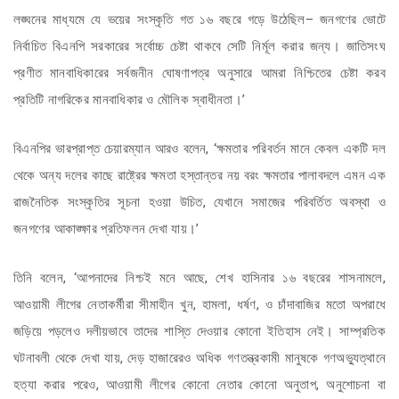
লঙ্ঘনের মাধ্যমে যে ভয়ের সংস্কৃতি গত ১৬ বছরে গড়ে উঠেছিল– জনগণের ভোটে
নির্বাচিত বিএনপি সরকারের সর্বোচ্চ চেষ্টা থাকবে সেটি নির্মূল করার জন্য। জাতিসংঘ
প্রণীত মানবাধিকারের সর্বজনীন ঘোষণাপত্র অনুসারে আমরা নিশ্চিতের চেষ্টা করব
প্রতিটি নাগরিকের মানবাধিকার ও মৌলিক স্বাধীনতা।’
বিএনপির ভারপ্রাপ্ত চেয়ারম্যান আরও বলেন, ‘ক্ষমতার পরিবর্তন মানে কেবল একটি দল
থেকে অন্য দলের কাছে রাষ্ট্রের ক্ষমতা হস্তান্তর নয় বরং ক্ষমতার পালাবদলে এমন এক
রাজনৈতিক সংস্কৃতির সূচনা হওয়া উচিত, যেখানে সমাজের পরিবর্তিত অবস্থা ও
জনগণের আকাঙ্ক্ষার প্রতিফলন দেখা যায়।’
তিনি বলেন, ‘আপনাদের নিশ্চই মনে আছে, শেখ হাসিনার ১৬ বছরের শাসনামলে,
আওয়ামী লীগের নেতাকর্মীরা সীমাহীন খুন, হামলা, ধর্ষণ, ও চাঁদাবাজির মতো অপরাধে
জড়িয়ে পড়লেও দলীয়ভাবে তাদের শাস্তি দেওয়ার কোনো ইতিহাস নেই। সাম্প্রতিক
ঘটনাবলী থেকে দেখা যায়, দেড় হাজারেরও অধিক গণতন্ত্রকামী মানুষকে গণঅভ্যুত্থানে
হত্যা করার পরেও, আওয়ামী লীগের কোনো নেতার কোনো অনুতাপ, অনুশোচনা বা