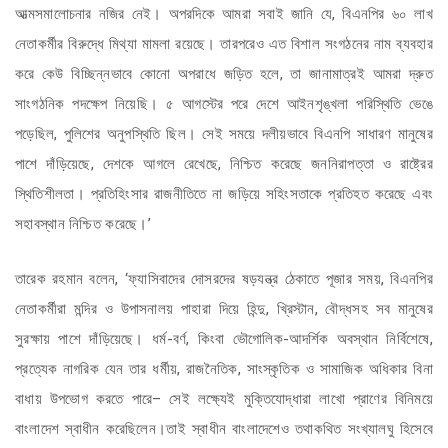
আত্মসমালোচনার নজির নেই। অপরদিকে আমরা সবাই জানি যে, বিএনপির ৬০ লাখ
নেতাকর্মীর বিরুদ্ধে মিথ্যা মামলা রয়েছে। তারপরেও এত বিশাল সংগঠনের নাম ব্যবহার
করে কেউ বিচ্ছিন্নভাবে কোনো অপরাধে জড়িত হলে, তা জানামাত্রই আমরা দ্রুত
সাংগঠনিক পদক্ষেপ নিয়েছি। ৫ আগস্টের পরে দেশে আইনশৃঙ্খলা পরিস্থিতি ভেঙে
পড়েছিল, পুলিশের অনুপস্থিতি ছিল। সেই সময়ে দলীয়ভাবে বিএনপি সাধারণ মানুষের
পাশে দাঁড়িয়েছে, দেশকে আগলে রেখেছে, নিশ্চিত করেছে জননিরাপত্তা ও রাষ্ট্রের
স্থিতিশীলতা। প্রতিহিংসার রাজনীতিতে না জড়িয়ে সহিংসতাকে প্রতিহত করেছে এবং
সহাবস্থান নিশ্চিত করেছে।’
তারেক রহমান বলেন, ‘ফ্যাসিবাদের দোসরদের ষড়যন্ত্র ঠেকাতে পূজার সময়, বিএনপির
নেতাকর্মীরা মন্দির ও উপাসনালয় পাহারা দিয়ে হিন্দু, খ্রিস্টান, বৌদ্ধসহ সব মানুষের
সুরক্ষায় পাশে দাঁড়িয়েছে। ধর্ম-বর্ণ, কিংবা ভৌগোলিক-আদর্শিক অবস্থান নির্বিশেষে,
প্রত্যেক নাগরিক যেন তার ধর্মীয়, রাজনৈতিক, সাংস্কৃতিক ও সামাজিক অধিকার বিনা
বাধায় উপভোগ করতে পারে– সেই লক্ষ্যেই মুক্তিযোদ্ধারা লাখো প্রাণের বিনিময়ে
বাংলাদেশ স্বাধীন করেছিলেন।তাই স্বাধীন বাংলাদেশেও তথাকথিত সংখ্যালঘু হিসেবে