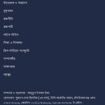
উত্তরবঙ্গ ও সারাদেশ
মুক্তমত
রাজনীতি
রাজশাহী
লাইফ স্টাইল
শিক্ষা ও শিক্ষাঙ্গন
শিল্প-সাহিত্য-সংস্কৃতি
সম্পাদকীয়
সাক্ষাৎকার
স্বাস্থ্য
সম্পাদক ও প্রকাশক : মাহবুবুল ইসলাম ইমন
যোগাযোগ: পুরাতন সেবা ক্লিনিক (৩য় তলা), ডিসি মার্কেটের সামনে, চাঁপাইনবাবগঞ্জ ফোন:
০৭৮১-৫১২১৯, মোবাইল: ০১৭২২-৪১৯২১৯, ০১৮২৯-৩০৭০৩০ ই-মেইল :