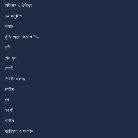
ইতিহাস ও ঐতিহ্য
এক্সক্লুসিভ
কলাম
কৃতি-আলোকিত-গুণীজন
কৃষি
খেলাধুলা
চাকরি
চাঁপাইনবাবগঞ্জ
জাতীয়
ধর্ম
নওগাঁ
নাটোর
প্রতিষ্ঠান ও সংগঠন