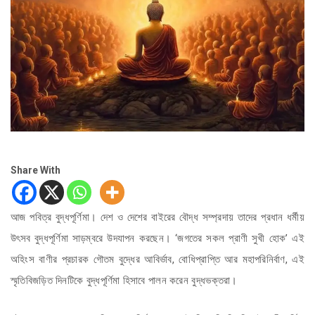
Share With
আজ পবিত্র বুদ্ধপূর্ণিমা। দেশ ও দেশের বাইরের বৌদ্ধ সম্প্রদায় তাদের প্রধান ধর্মীয়
উৎসব বুদ্ধপূর্ণিমা সাড়ম্বরে উদযাপন করছেন। ‘জগতের সকল প্রাণী সুখী হোক’ এই
অহিংস বাণীর প্রচারক গৌতম বুদ্ধের আবির্ভাব, বোধিপ্রাপ্তি আর মহাপরিনির্বাণ, এই
স্মৃতিবিজড়িত দিনটিকে বুদ্ধপূর্ণিমা হিসাবে পালন করেন বুদ্ধভক্তরা।