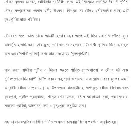
গৌতম বুদ্ধের শুভজন্ম, বোধিজ্ঞান ও নির্বাণ লাভ, এই ত্রিস্মৃতি বিজড়িত বৈশাখী পূর্ণিমা
বৌদ্ধ সম্প্রদায়ের প্রধান ধর্মীয় উৎসব। বিশ্বের সব বৌদ্ধ ধর্মাবলম্বীর কাছে এটি
বুদ্ধপূর্ণিমা নামে পরিচিত।
বৌদ্ধধর্ম মতে, আজ থেকে আড়াই হাজার বছর আগে এই দিনে মহামতি গৌতম বুদ্ধ
আবির্ভূত হয়েছিলেন। তার জন্ম, বোধিলাভ ও মহাপ্রয়াণ বৈশাখী পূর্ণিমার দিনে হয়েছিল
বলে এর (বৈশাখী পূর্ণিমা) অপর নাম দেওয়া হয় ‘বুদ্ধপূর্ণিমা’।
সারা দেশে রাষ্ট্রীয় ছুটির এ দিনের শুরুতে শান্তি শোভাযাত্রা ও বৌদ্ধ মঠ এবং
মন্দিরগুলোতে দিনব্যাপী প্রদীপ প্রজ্বালন, পূজা ও প্রার্থনার আয়োজন করে বুদ্ধের আদর্শ
অনুসারী বৌদ্ধ সম্প্রদায়। এ উপলক্ষ্যে রাজধানীসহ দেশজুড়ে বৌদ্ধ বিহারগুলোতে
বুদ্ধপূজা, প্রদীপ প্রজ্বালন, শান্তি শোভাযাত্রা, ধর্মীয় আলোচনা সভা, প্রভাতফেরি,
সমবেত প্রার্থনা, আলোচনা সভা ও বুদ্ধপূজা অনুষ্ঠিত হবে।
এছাড়া মানবজাতির সর্বাঙ্গীণ শান্তি ও মঙ্গল কামনায় বিশেষ প্রার্থনা অনুষ্ঠিত হয়।