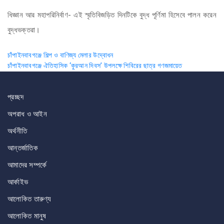
ধিজ্ঞান আর মহাপরিনির্বাণ- এই স্মৃতিবিজড়িত দিনটিকে বুদ্ধ পূর্ণিমা হিসেবে পালন করেন
বুদ্ধভক্তরা।
Post
চাঁপাইনবাবগঞ্জে শিল্প ও বাণিজ্য মেলার উদ্বোধন
চাঁপাইনবাবগঞ্জে ঐতিহাসিক ‘কুরআন দিবস’ উপলক্ষে শিবিরের ছাত্র গণজমায়েত
navigation
প্রচ্ছদ
অপরাধ ও আইন
অর্থনীতি
আন্তর্জাতিক
আমাদের সম্পর্কে
আর্কাইভ
আলোকিত তারুণ্য
আলোকিত মানুষ