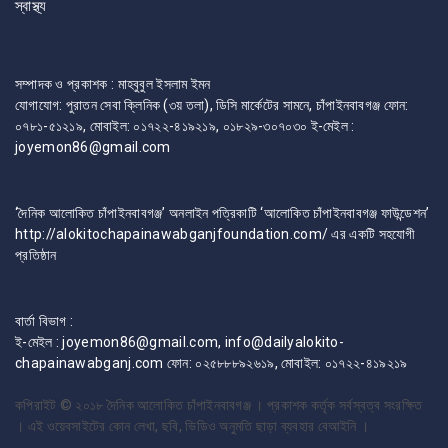
স্বাস্থ্য
সম্পাদক ও প্রকাশক : মাহবুবুল ইসলাম ইমন
যোগাযোগ: পুরাতন সেবা ক্লিনিক (৩য় তলা), ডিসি মার্কেটের সামনে, চাঁপাইনবাবগঞ্জ ফোন:
০৭৮১-৫১২১৯, মোবাইল: ০১৭২২-৪১৯২১৯, ০১৮২৯-৩০৭০৩০ ই-মেইল :
joyemon86@gmail.com
‘দৈনিক আলোকিত চাঁপাইনবাবগঞ্জ’ অনলাইন পত্রিকাটি ‘আলোকিত চাঁপাইনবাবগঞ্জ ফাউন্ডেশন’
http://alokitochapainawabganjfoundation.com/ এর একটি সহযোগী
প্রতিষ্ঠান
বার্তা বিভাগ :
ই-মেইল : joyemon86@gmail.com, info@dailyalokito-
chapainawabganj.com ফোন: ০২৫৮৮৮৯২৬১৯, মোবাইল: ০১৭২২-৪১৯২১৯
কপিরাইট © ২০১৮
দৈনিক আলোকিত চাঁপাইনবাবগঞ্জ । প্রকাশক কর্তৃক সর্বস্বত্ব সংরক্ষিত
। এই ওয়েবসাইটের কোন লেখা, ছবি, ভিডিও অনুমতি ছাড়া ব্যবহার বেআইনি ।