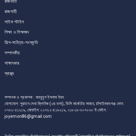
রাজনীতি
রাজশাহী
লাইফ স্টাইল
শিক্ষা ও শিক্ষাঙ্গন
শিল্প-সাহিত্য-সংস্কৃতি
সম্পাদকীয়
সাক্ষাৎকার
স্বাস্থ্য
সম্পাদক ও প্রকাশক : মাহবুবুল ইসলাম ইমন
যোগাযোগ: পুরাতন সেবা ক্লিনিক (৩য় তলা), ডিসি মার্কেটের সামনে, চাঁপাইনবাবগঞ্জ ফোন:
০৭৮১-৫১২১৯, মোবাইল: ০১৭২২-৪১৯২১৯, ০১৮২৯-৩০৭০৩০ ই-মেইল :
joyemon86@gmail.com