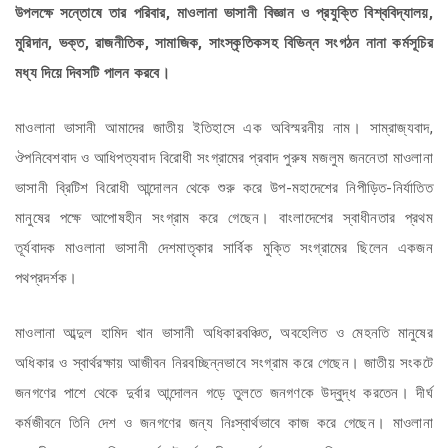
উপলক্ষে সন্তোষে তার পরিবার, মাওলানা ভাসানী বিজ্ঞান ও প্রযুক্তি বিশ্ববিদ্যালয়,
মুরিদান, ভক্ত, রাজনীতিক, সামাজিক, সাংস্কৃতিকসহ বিভিন্ন সংগঠন নানা কর্মসূচির
মধ্য দিয়ে দিবসটি পালন করবে।
মাওলানা ভাসানী আমাদের জাতীয় ইতিহাসে এক অবিস্মরনীয় নাম। সাম্রাজ্যবাদ,
ঔপনিবেশবাদ ও আধিপত্যবাদ বিরোধী সংগ্রামের প্রবাদ পুরুষ মজলুম জননেতা মাওলানা
ভাসানী ব্রিটিশ বিরোধী আন্দোলন থেকে শুরু করে উপ-মহাদেশের নিপীড়িত-নির্যাতিত
মানুষের পক্ষে আপোষহীন সংগ্রাম করে গেছেন। বাংলাদেশের স্বাধীনতার প্রথম
তূর্যবাদক মাওলানা ভাসানী দেশমাতৃকার সার্বিক মুক্তি সংগ্রামের ছিলেন একজন
পথপ্রদর্শক।
মাওলানা আব্দুল হামিদ খান ভাসানী অধিকারবঞ্চিত, অবহেলিত ও মেহনতি মানুষের
অধিকার ও স্বার্থরক্ষায় আজীবন নিরবচ্ছিন্নভাবে সংগ্রাম করে গেছেন। জাতীয় সংকটে
জনগণের পাশে থেকে দুর্বার আন্দোলন গড়ে তুলতে জনগণকে উদ্বুদ্ধ করতেন। দীর্ঘ
কর্মজীবনে তিনি দেশ ও জনগণের জন্য নিঃস্বার্থভাবে কাজ করে গেছেন। মাওলানা