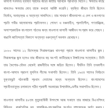
ভাসানী সবসময় ব্যক্তি স্বার্থের ঊর্ধ্বে জাতীয় স্বার্থকে প্রাধান্য দিতেন। ক্ষমতার কাছে
থাকলেও ক্ষমতার মোহ তাকে কখনো আবিষ্ট করেনি। ব্যক্তি জীবনে তিনি ছিলেন
নির্মোহ, অনাড়ম্বর ও অত্যন্ত সাদাসিধে। তার সাধারণ জীবনযাপন এ দেশ ও জনগণের
প্রতি গভীর ভালোবাসার প্রতিফলন। শোষণ ও বঞ্চনাহীন, প্রগতিশীল, গণতান্ত্রিক,
অসাম্প্রদায়িক বাংলাদেশ গঠনের জন্য মাওলানা ভাসানী আজীবন সংগ্রাম করে গেছেন।
বাঙালি জাতিসত্তা বিকাশে অত্যন্ত গুরুত্বপূর্ণ অবদান রেখেছেন।
১৮৮০ সালের ১২ ডিসেম্বর সিরাজগঞ্জের ধানগড়া গ্রামে মাওলানা ভাসানীর জন্ম।
সিরাজগঞ্জে জন্ম হলেও তার জীবনের বড় অংশই কাটিয়েছেন টাঙ্গাইলের সন্তোষে। তিনি
তার কৈশোর-যৌবন থেকেই রাজনীতির সঙ্গে জড়িত ছিলেন। দীর্ঘদিন তিনি তৎকালীন
বাংলা-আসাম প্রদেশ মুসলিম লীগের সভাপতি ছিলেন। তিনি ১৯৫৪ সালের নির্বাচনে
যুক্তফ্রন্ট গঠনকারী প্রধান নেতাদের মধ্যে অন্যতম ছিলেন। বাংলাদেশের
স্বাধীনতাযুদ্ধ চলাকালে গঠিত প্রবাসী সরকারের উপদেষ্টামণ্ডলীর সভাপতিও ছিলেন।
মাওলানা ভাসানীর ৪৮তম মৃত্যুবার্ষিকী উপলক্ষে আজ সকালে তার মাজারে বিএনপিসহ
বিভিন্ন রাজনৈতিক দল, সামাজিক-সাংস্কৃতিক সংগঠন পুষ্পস্তবক অর্পণ করবে।