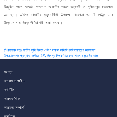
কিছুদিন আগে থেকেই মাওলানা ভাসানীর ভক্ত অনুসারী ও মুরিদানবৃন্দ সন্তোষে
এসেছেন। এদিকে ভাসানীর মৃত্যুবার্ষিকী উপলক্ষে মাওলানা ভাসানী ফাউন্ডেশনের
উদ্যোগে সাত দিনব্যাপী ‘ভাসানী মেলা’ চলছে।
Post
চাঁপাইনবাবগঞ্জে জাতীয় কৃষি দিবসে এক্সিম ব্যাংক কৃষি বিশ্ববিদ্যালয়ের আয়োজন
উপমহাদেশের প্রখ্যাত সংগীত শিল্পী, জীবন্ত কিংবদন্তি রুনা লায়লার জন্মদিন আজ
navigation
প্রচ্ছদ
অপরাধ ও আইন
অর্থনীতি
আন্তর্জাতিক
আমাদের সম্পর্কে
আর্কাইভ