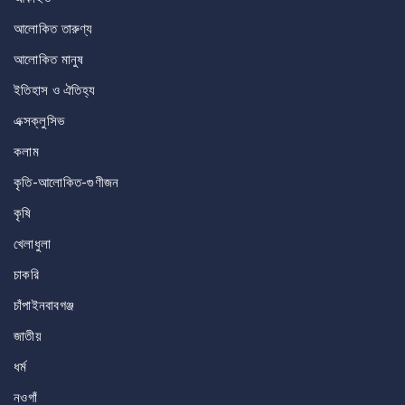
আলোকিত তারুণ্য
আলোকিত মানুষ
ইতিহাস ও ঐতিহ্য
এক্সক্লুসিভ
কলাম
কৃতি-আলোকিত-গুণীজন
কৃষি
খেলাধুলা
চাকরি
চাঁপাইনবাবগঞ্জ
জাতীয়
ধর্ম
নওগাঁ