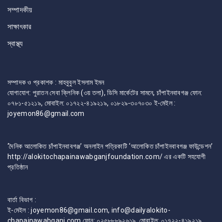
সম্পাদকীয়
সাক্ষাৎকার
স্বাস্থ্য
সম্পাদক ও প্রকাশক : মাহবুবুল ইসলাম ইমন
যোগাযোগ: পুরাতন সেবা ক্লিনিক (৩য় তলা), ডিসি মার্কেটের সামনে, চাঁপাইনবাবগঞ্জ ফোন:
০৭৮১-৫১২১৯, মোবাইল: ০১৭২২-৪১৯২১৯, ০১৮২৯-৩০৭০৩০ ই-মেইল :
joyemon86@gmail.com
‘দৈনিক আলোকিত চাঁপাইনবাবগঞ্জ’ অনলাইন পত্রিকাটি ‘আলোকিত চাঁপাইনবাবগঞ্জ ফাউন্ডেশন’
http://alokitochapainawabganjfoundation.com/ এর একটি সহযোগী
প্রতিষ্ঠান
বার্তা বিভাগ :
ই-মেইল : joyemon86@gmail.com, info@dailyalokito-
chapainawabganj.com ফোন: ০২৫৮৮৮৯২৬১৯, মোবাইল: ০১৭২২-৪১৯২১৯