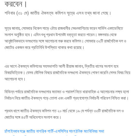
করবেন।
শনিবার (৩১ মে) জাতীয় ঐকমত্য কমিশন সূত্রে এসব তথ্য জানা গেছে।
সূত্র জানায়, সোমবার বিকেল সাড়ে ৩টায় রাজধানীর সেগুনবাগিচায় ফরেন সার্ভিস একাডেমিতে
সংলাপ অনুষ্ঠিত হবে। এদিন শুধু প্রধান উপদেষ্টা বক্তৃতা করতে পারেন। মঙ্গলবার থেকে
আনুষ্ঠানিকভাবে দলগুলোর সঙ্গে আলোচনা শুরু করবে কমিশন। সোমবার ৩২টি রাজনৈতিক দল ও
জোটের একজন করে প্রতিনিধি উপস্থিত থাকার কথা রয়েছে।
এর আগে ঐকমত্য কমিশনের সহসভাপতি আলী রীয়াজ জানান, দ্বিতীয় ধাপের সংলাপ হবে
বিষয়ভিত্তিক। যেসব মৌলিক বিষয়ে রাজনৈতিক দলগুলো ঐকমত্য পোষণ করেনি সেসব বিষয় নিয়ে
আলোচনা হবে।
বিভিন্ন পর্যায়ে রাজনৈতিক দলগুলোর মতামত ও পরামর্শ নিতে ধারাবাহিক এ আলোচনার লক্ষ্য হলো
নির্বাচন নিয়ে জাতীয় ঐকমত্য গড়ে তোলা এবং একটি গ্রহণযোগ্য নির্বাচনী পরিবেশ নিশ্চিত করা।
প্রথম ধাপে জাতীয় ঐকমত্য কমিশন গত ২০ মার্চ থেকে ১৯ মে পর্যন্ত ৩৩টি রাজনৈতিক দল ও
জোটের সঙ্গে ৪৫টি অধিবেশনে সংলাপ করে।
Post
চাঁপাইনবাবগঞ্জে জাতীয় নাগরিক পার্টি-এসসিপির সাংগঠনিক মতবিনিময় সভা