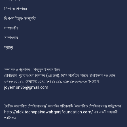
শিক্ষা ও শিক্ষাঙ্গন
শিল্প-সাহিত্য-সংস্কৃতি
সম্পাদকীয়
সাক্ষাৎকার
স্বাস্থ্য
সম্পাদক ও প্রকাশক : মাহবুবুল ইসলাম ইমন
যোগাযোগ: পুরাতন সেবা ক্লিনিক (৩য় তলা), ডিসি মার্কেটের সামনে, চাঁপাইনবাবগঞ্জ ফোন:
০৭৮১-৫১২১৯, মোবাইল: ০১৭২২-৪১৯২১৯, ০১৮২৯-৩০৭০৩০ ই-মেইল :
joyemon86@gmail.com
‘দৈনিক আলোকিত চাঁপাইনবাবগঞ্জ’ অনলাইন পত্রিকাটি ‘আলোকিত চাঁপাইনবাবগঞ্জ ফাউন্ডেশন’
http://alokitochapainawabganjfoundation.com/ এর একটি সহযোগী
প্রতিষ্ঠান