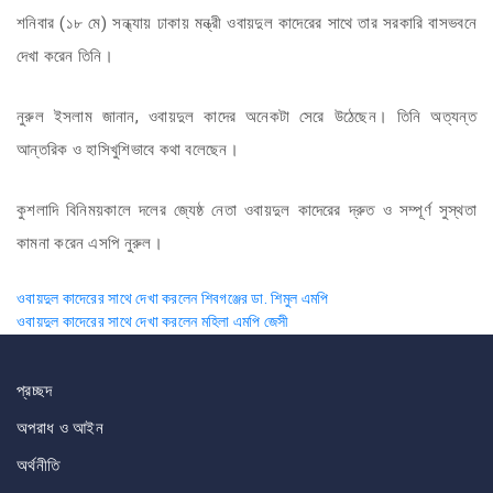
শনিবার (১৮ মে) সন্ধ্যায় ঢাকায় মন্ত্রী ওবায়দুল কাদেরের সাথে তার সরকারি বাসভবনে
দেখা করেন তিনি।
নুরুল ইসলাম জানান, ওবায়দুল কাদের অনেকটা সেরে উঠেছেন। তিনি অত্যন্ত
আন্তরিক ও হাসিখুশিভাবে কথা বলেছেন।
কুশলাদি বিনিময়কালে দলের জ্যেষ্ঠ নেতা ওবায়দুল কাদেরের দ্রুত ও সম্পূর্ণ সুস্থতা
কামনা করেন এসপি নুরুল।
Post
ওবায়দুল কাদেরের সাথে দেখা করলেন শিবগঞ্জের ডা. শিমুল এমপি
ওবায়দুল কাদেরের সাথে দেখা করলেন মহিলা এমপি জেসী
navigation
প্রচ্ছদ
অপরাধ ও আইন
অর্থনীতি