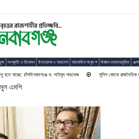
ুলা
সংস্কৃতি ও বিনোদন
উত্তরবঙ্গ ও সারাদেশ
আলোকিত মানুষ
বিজ্ঞান-তথ্যপ্রযুক্তি
এক্স
ে যাচ্ছে: চাঁপাইনবাবগঞ্জে ড. সাইমুম পারভেজ
পুলিশ কোনো রাজনৈতিক দলের লাঠি
িমুল এমপি