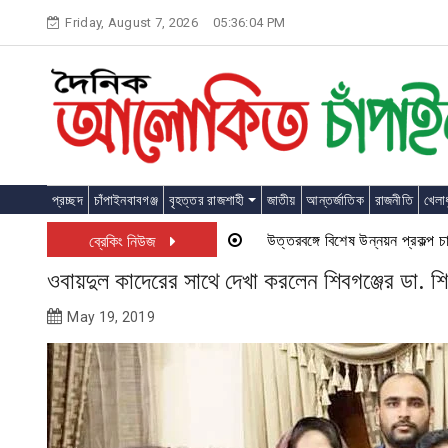
Skip
Friday, August 7, 2026
05:36:05 PM
to
content
প্রচ্ছদ
চাঁপাইনবাবগঞ্জ
বৃহত্তর রাজশাহী
জাতীয়
আন্তর্জাতিক
রাজনীতি
খেলাধ
উত্তরবঙ্গে বিশেষ উন্নয়ন প্রকল্প চালু হত
ব্রেকিং নিউজ
ওবায়দুল কাদেরের সাথে দেখা করলেন শিবগঞ্জের ডা. শ
May 19, 2019