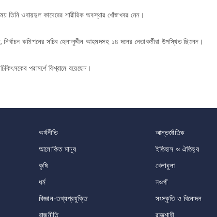
ময় তিনি ওবায়দুল কাদেরের শারীরিক অবস্থার খোঁজখবর নেন।
ীন, নির্বাচন কমিশনের সচিব হেলালুদ্দীন আহমদসহ ১৪ দলের নেতাকর্মীরা উপস্থিত ছিলেন।
 চিকিৎসকের পরামর্শে বিশ্রামে রয়েছেন।
অর্থনীতি
আন্তর্জাতিক
আলোকিত মানুষ
ইতিহাস ও ঐতিহ্য
কৃষি
খেলাধুলা
ধর্ম
নওগাঁ
বিজ্ঞান-তথ্যপ্রযুক্তি
সংস্কৃতি ও বিনোদন
রাজনীতি
রাজশাহী