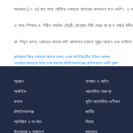
শুক্রবার (১৭ মে) রাত সাড়ে আটটায় ওবায়দুল কাদেরের বাসবভনে যান এমপি। এ স
এ সময় স্পিকার ড. শিরীন শারমিন চৌধুরী, চট্টগ্রাম সিটি মেয়র আ জ ম নাছির উদ্দ
ডা. শিমুল বলেন, ওবায়দুল কাদের ভাই আল্লাহ্‌র রহমতে সুস্থ্য আছেন এবং বর্তমানে
Post
কর্মস্থলে ফিরে ওবায়দুল কাদের বলেন, এবার আমি দ্বিতীয় ইনিংস খেলবো
ওবায়দুল কাদেরের সাথে দেখা করলেন চাঁপাইনবাবগঞ্জের কৃতিসন্তান এসপি নুরুল
navigation
প্রচ্ছদ
অপরাধ ও আইন
আর্কাইভ
আলোকিত তারুণ্য
কলাম
কৃতি-আলোকিত-গুণীজন
চাঁপাইনবাবগঞ্জ
জাতীয়
প্রতিষ্ঠান ও সংগঠন
ফিচার
উত্তরবঙ্গ ও সারাদেশ
মুক্তমত