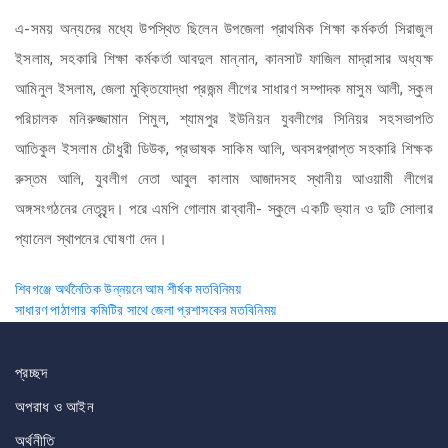
এ-সময় অন্যদের মধ্যে উপস্থিত ছিলেন উপজেলা প্রাথমিক শিক্ষা কর্মকর্তা সিরাজুল
ইসলাম, সহকারি শিক্ষা কর্মকর্তা আবদুল মান্নান, কানসাট ফাজিল মাদ্রাসার অধ্যক্ষ
আমিনুল ইসলাম, জেলা মুক্তিযোদ্ধা প্রজন্ম লীগের সাধারণ সম্পাদক মাসুম আলী, স্কুল
পরিচালক মনিরুজ্জামান শিমুল, শ্যামপুর ইউনিয়ন যুবলীগের সিনিয়র সহসভাপতি
আতিকুল ইসলাম চৌধুরী ডিউক, প্রভাষক সাকিম আলি, অবসরপ্রাপ্ত সহকারি শিক্ষক
রুস্তম আলি, যুবলীগ নেতা আবুল কালাম আজাদসহ স্থানীয় আওয়ামী লীগের
অঙ্গসংগঠনের নেতৃবৃন্দ। পরে এমপি গোলাম রাব্বানী- স্কুলে একটি ভ্যান ও দুটি সোলার
প্যানেল স্থাপনের ঘোষণা দেন।
Post
শিবগঞ্জে অর্থনৈতিক উন্নয়নে আম শীর্ষক মতবিনিময়
সাধারণ পাঠাগার কমিটির সাথে জেলা প্রশাসকের মতবিনিময়
navigation
প্রচ্ছদ
অপরাধ ও আইন
অর্থনীতি