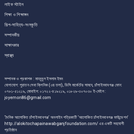
লাইফ স্টাইল
শিক্ষা ও শিক্ষাঙ্গন
শিল্প-সাহিত্য-সংস্কৃতি
সম্পাদকীয়
সাক্ষাৎকার
স্বাস্থ্য
সম্পাদক ও প্রকাশক : মাহবুবুল ইসলাম ইমন
যোগাযোগ: পুরাতন সেবা ক্লিনিক (৩য় তলা), ডিসি মার্কেটের সামনে, চাঁপাইনবাবগঞ্জ ফোন:
০৭৮১-৫১২১৯, মোবাইল: ০১৭২২-৪১৯২১৯, ০১৮২৯-৩০৭০৩০ ই-মেইল :
joyemon86@gmail.com
‘দৈনিক আলোকিত চাঁপাইনবাবগঞ্জ’ অনলাইন পত্রিকাটি ‘আলোকিত চাঁপাইনবাবগঞ্জ ফাউন্ডেশন’
http://alokitochapainawabganjfoundation.com/ এর একটি সহযোগী
প্রতিষ্ঠান