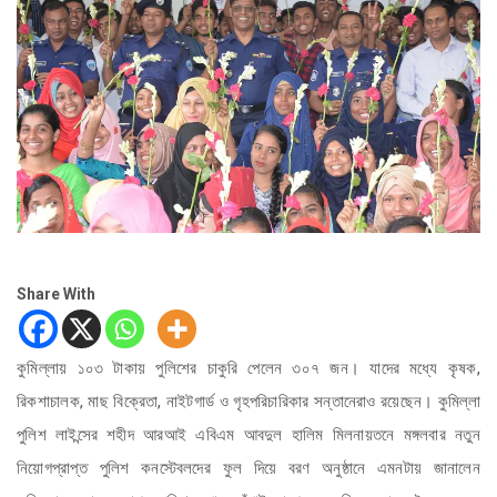
Share With
কুমিল্লায় ১০৩ টাকায় পুলিশের চাকুরি পেলেন ৩০৭ জন। যাদের মধ্যে কৃষক,
রিকশাচালক, মাছ বিক্রেতা, নাইটগার্ড ও গৃহপরিচারিকার সন্তানেরাও রয়েছেন। কুমিল্লা
পুলিশ লাইন্সের শহীদ আরআই এবিএম আবদুল হালিম মিলনায়তনে মঙ্গলবার নতুন
নিয়োগপ্রাপ্ত পুলিশ কনস্টেবলদের ফুল দিয়ে বরণ অনুষ্ঠানে এমনটায় জানালেন