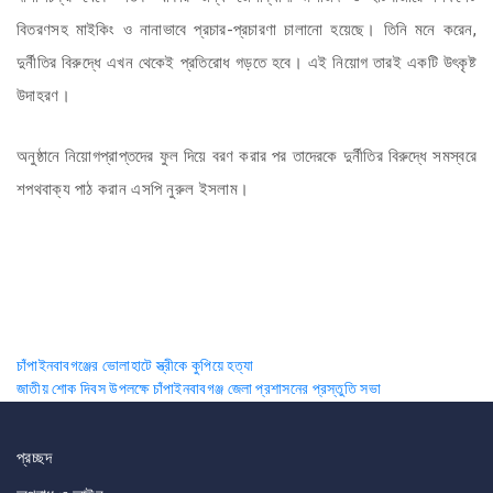
বিতরণসহ মাইকিং ও নানাভাবে প্রচার-প্রচারণা চালানো হয়েছে। তিনি মনে করেন,
দুর্নীতির বিরুদ্ধে এখন থেকেই প্রতিরোধ গড়তে হবে। এই নিয়োগ তারই একটি উৎকৃষ্ট
উদাহরণ।
অনুষ্ঠানে নিয়োগপ্রাপ্তদের ফুল দিয়ে বরণ করার পর তাদেরকে দুর্নীতির বিরুদ্ধে সমস্বরে
শপথবাক্য পাঠ করান এসপি নুরুল ইসলাম।
Post
চাঁপাইনবাবগঞ্জের ভোলাহাটে স্ত্রীকে কুপিয়ে হত্যা
জাতীয় শোক দিবস উপলক্ষে চাঁপাইনবাবগঞ্জ জেলা প্রশাসনের প্রস্তুতি সভা
navigation
প্রচ্ছদ