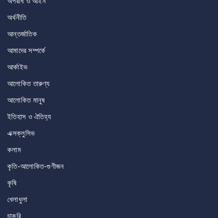
অপরাধ ও আইন
অর্থনীতি
আন্তর্জাতিক
আমাদের সম্পর্কে
আর্কাইভ
আলোকিত তারুণ্য
আলোকিত মানুষ
ইতিহাস ও ঐতিহ্য
এক্সক্লুসিভ
কলাম
কৃতি-আলোকিত-গুণীজন
কৃষি
খেলাধুলা
চাকরি