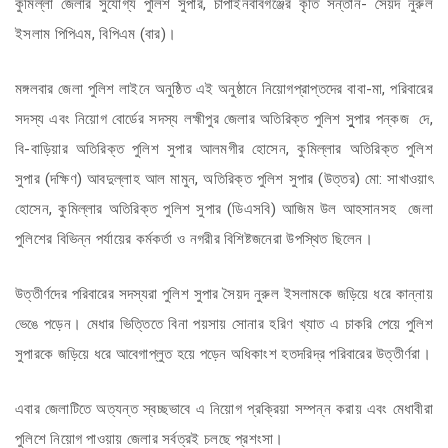
কুমিল্লা জেলার সুযোগ্য পুলিশ সুপার, চাঁপাইনবাবগঞ্জের কৃতি সন্তান- সৈয়দ নুরুল
ইসলাম পিপিএম, বিপিএম (বার)।
মঙ্গলবার জেলা পুলিশ লাইনে অনুষ্ঠিত এই অনুষ্ঠানে নিয়োগপ্রাপ্তদের বাবা-মা, পরিবারের
সদস্য এবং নিয়োগ বোর্ডের সদস্য লহ্মীপুর জেলার অতিরিক্ত পুলিশ সুুপার পন্কজ দে,
বি-বাড়িয়ার অতিরিক্ত পুলিশ সুপার আলমগীর হোসেন, কুমিল্লার অতিরিক্ত পুলিশ
সুপার (দক্ষিণ) আবদুল্লাহ আল মামুন, অতিরিক্ত পুলিশ সুপার (উত্তর) মো: সাখাওয়াৎ
হোসেন, কুমিল্লার অতিরিক্ত পুলিশ সুপার (ডিএসবি) আজিম উল আহসানসহ জেলা
পুলিশের বিভিন্ন পর্যায়ের কর্মকর্তা ও নগরীর বিশিষ্টজনেরা উপস্থিত ছিলেন।
উত্তীর্ণদের পরিবারের সদস্যরা পুলিশ সুপার সৈয়দ নুরুল ইসলামকে জড়িয়ে ধরে কান্নায়
ভেঙে পড়েন। মেধার ভিত্তিতে বিনা পয়সায় সোনার হরিণ খ্যাত এ চাকরি পেয়ে পুলিশ
সুপারকে জড়িয়ে ধরে আবেগাপ্লুত হয়ে পড়েন অধিকাংশ হতদরিদ্র পরিবারের উত্তীর্ণরা।
এবার জেলাটিতে অত্যন্ত স্বচ্ছভাবে এ নিয়োগ প্রক্রিয়া সম্পন্ন করায় এবং মেধাবীরা
পুলিশে নিয়োগ পাওয়ায় জেলার সর্বত্রই চলছে প্রশংসা।