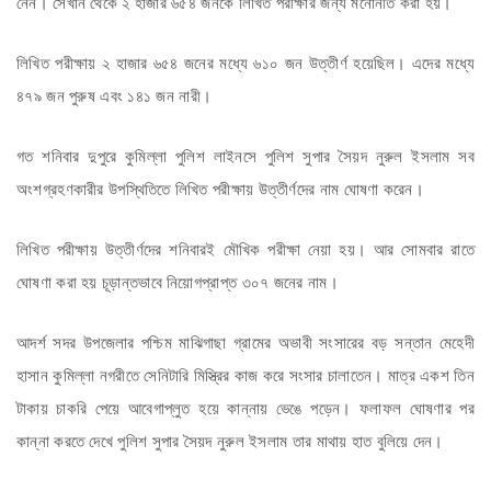
নেন। সেখান থেকে ২ হাজার ৬৫৪ জনকে লিখিত পরীক্ষার জন্য মনোনীত করা হয়।
লিখিত পরীক্ষায় ২ হাজার ৬৫৪ জনের মধ্যে ৬১০ জন উত্তীর্ণ হয়েছিল। এদের মধ্যে
৪৭৯ জন পুরুষ এবং ১৪১ জন নারী।
গত শনিবার দুপুরে কুমিল্লা পুলিশ লাইনসে পুলিশ সুপার সৈয়দ নুরুল ইসলাম সব
অংশগ্রহণকারীর উপস্থিতিতে লিখিত পরীক্ষায় উত্তীর্ণদের নাম ঘোষণা করেন।
লিখিত পরীক্ষায় উত্তীর্ণদের শনিবারই মৌখিক পরীক্ষা নেয়া হয়। আর সোমবার রাতে
ঘোষণা করা হয় চূড়ান্তভাবে নিয়োগপ্রাপ্ত ৩০৭ জনের নাম।
আদর্শ সদর উপজেলার পশ্চিম মাঝিগাছা গ্রামের অভাবী সংসারের বড় সন্তান মেহেদী
হাসান কুমিল্লা নগরীতে সেনিটারি মিস্ত্রির কাজ করে সংসার চালাতেন। মাত্র একশ তিন
টাকায় চাকরি পেয়ে আবেগাপ্লুত হয়ে কান্নায় ভেঙে পড়েন। ফলাফল ঘোষণার পর
কান্না করতে দেখে পুলিশ সুপার সৈয়দ নুরুল ইসলাম তার মাথায় হাত বুলিয়ে দেন।