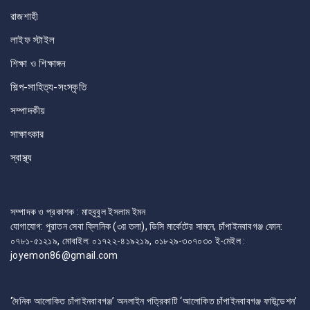
রাজশাহী
লাইফ স্টাইল
শিক্ষা ও শিক্ষাঙ্গন
শিল্প-সাহিত্য-সংস্কৃতি
সম্পাদকীয়
সাক্ষাৎকার
স্বাস্থ্য
সম্পাদক ও প্রকাশক : মাহবুবুল ইসলাম ইমন
যোগাযোগ: পুরাতন সেবা ক্লিনিক (৩য় তলা), ডিসি মার্কেটের সামনে, চাঁপাইনবাবগঞ্জ ফোন:
০৭৮১-৫১২১৯, মোবাইল: ০১৭২২-৪১৯২১৯, ০১৮২৯-৩০৭০৩০ ই-মেইল :
joyemon86@gmail.com
‘দৈনিক আলোকিত চাঁপাইনবাবগঞ্জ’ অনলাইন পত্রিকাটি ‘আলোকিত চাঁপাইনবাবগঞ্জ ফাউন্ডেশন’