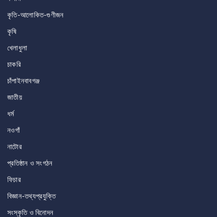
কৃতি-আলোকিত-গুণীজন
কৃষি
খেলাধুলা
চাকরি
চাঁপাইনবাবগঞ্জ
জাতীয়
ধর্ম
নওগাঁ
নাটোর
প্রতিষ্ঠান ও সংগঠন
ফিচার
বিজ্ঞান-তথ্যপ্রযুক্তি
সংস্কৃতি ও বিনোদন