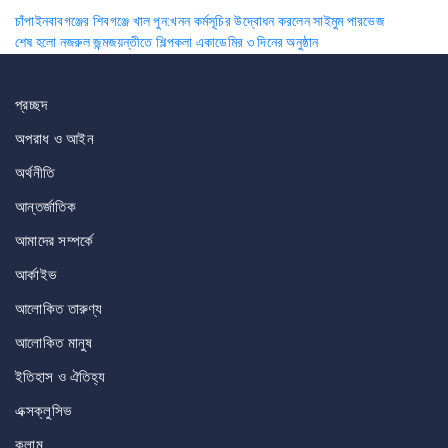
Post
চাঁপাইনবাবগঞ্জের শিবগঞ্জে খাল পুন:খনন কর্মসূচির উদ্বোধন করলেন সাইমুম পারভেজ
শেষ হলো নজরুল জন্মজয়ন্তীতে শিল্পকলা একাডেমির ৩ দিনের অনুষ্ঠান
navigation
প্রচ্ছদ
অপরাধ ও আইন
অর্থনীতি
আন্তর্জাতিক
আমাদের সম্পর্কে
আর্কাইভ
আলোকিত তারুণ্য
আলোকিত মানুষ
ইতিহাস ও ঐতিহ্য
এক্সক্লুসিভ
কলাম