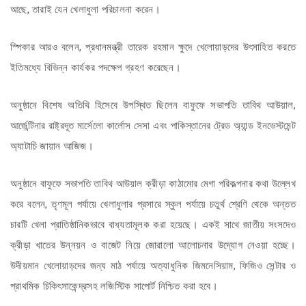
আছে, তারাই যেন খেলাধুলা পরিচালনা করেন।
স্পিকার আরও বলেন, প্রধানমন্ত্রী তারেক রহমান ক্ষুদে খেলোয়াড়দের উৎসাহিত করতে
ইতিমধ্যে বিভিন্ন কার্যকর পদক্ষেপ গ্রহণ করেছেন।
অনুষ্ঠানে বিশেষ অতিথি হিসেবে উপস্থিত ছিলেন বাফুফে সভাপতি তাবিথ আউয়াল,
আর্জেন্টিনার রাষ্ট্রদূত মার্সেলো কার্লোস সেসা এবং পাকিস্তানের ট্রেড অ্যান্ড ইনভেস্টমেন্ট
অ্যাটাচি জায়ান আজিজ।
অনুষ্ঠানে বাফুফে সভাপতি তাবিথ আউয়াল ক্রীড়া কাঠামোর মেগা পরিকল্পনার কথা উল্লেখ
করে বলেন, তৃণমূল পর্যায়ে খেলাধুলার প্রসারে স্কুল পর্যায়ে চতুর্থ শ্রেণি থেকে অন্তত
চারটি খেলা প্রাতিষ্ঠানিকভাবে বাধ্যতামূলক করা হয়েছে। একই সাথে জাতীয় সংসদেও
ক্রীড়া খাতের উন্নয়ন ও বাজেট নিয়ে জোরালো আলোচনার উদ্যোগ নেওয়া হচ্ছে।
উদীয়মান খেলোয়াড়দের জন্য মাঠ পর্যায়ে অত্যাধুনিক জিমনেসিয়াম, ফিজিও সেন্টার ও
প্রাথমিক চিকিৎসাকেন্দ্রসহ লজিস্টিক সাপোর্ট নিশ্চিত করা হবে।