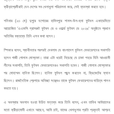
ক্রীড়াপ্রেমীরাই যেন দেশের সব খেলাধুলা পরিচালনা করে, সেই ব্যবস্থা করতে হবে।
শনিবার (২৩ মে) দুপুরে যশোরের হামিদপুরে শামস-উল-হুদা ফুটবল একাডেমিতে
আয়োজিত ‘এএফসি গ্রাসরুট ফুটবল ডে ও ওয়ার্ল্ড ফুটবল ডে ২০২৬’ অনুষ্ঠানে প্রধান
অতিথির বক্তব্যে তিনি এসব কথা বলেন।
স্পিকার বলেন, স্বাধীনতার পরপরই দেখলাম যে বাংলাদেশ ফুটবল ফেডারেশনের সভাপতি
হলেন গাজী গোলাম মোস্তফা। তারা এটা ধরেই নিয়েছে যে ঢাকা শহরে যিনি আওয়ামী
লীগের সভাপতি, তিনি ফুটবল ফেডারেশনেরও সভাপতি হবেন। গাজী গোলাম মোস্তফার
পর মোহাম্মদ হানিফ ছিলেন। হানিফ ফুটবল পছন্দ করতেন না, ক্রিকেটের ফ্যান
ছিলেন। রাজনৈতিক প্রেশারে অনিচ্ছা সত্ত্বেও তাকে ফুটবল ফেডারেশনের দায়িত্ব পালন
করতে হয়।
এ অবস্থার অবসান হওয়া উচিত মন্তব্য করে তিনি বলেন, এখন তাবিথ আউয়ালের
মতো ক্রীড়ামোদী এখানে আছেন, আমি চাই, যাদের খেলাধুলার প্রতি প্রকৃতই আগ্রহ