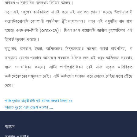
সক্রিয় ও স্বাভাবিক অবস্থায় ফিরিয়ে আনবে।
নতুন এই ওষুধের কার্যকারিতা যাচাই করে এই ফলাফল ঘোষণা করেছে উৎপাদনকারী
বায়োটেকনোলজি কোম্পানী অমনিওক্স ইন্টারন্যাশনাল। নতুন এই ওষুধটির নাম রাখা
হয়েছে ওএমএক্স-সিভি (omx-cv)। পিএলওএস বায়োলজি জার্নাল বৃহস্পতিবার এই
রিপোর্ট প্রকাশ করেছে।
ক্যান্সার, হৃদরোগ, ট্রমা, অক্সিজেনের নিম্নমাত্রার সমস্যা অথবা হায়পক্সিয়া, বা
অন্যান্য রোগের প্রভাবে অক্সিজেন সরবরাহ বিঘ্নিত হলে এই ওষুধ অক্সিজেন সরবরাহ
সচল ও সক্রিয় করবে। এটির পার্শ¦প্রতিক্রিয়া নেই এবং রক্তে অতিরিক্ত
অক্সিজেনেশনের সম্ভাবনা নেই। এটি অক্সিজেন সংবহন করে কোষের চাহিদা মতো পৌঁছে
দেবে।
Post
পাকিস্তানে যাত্রীবাহী দুই বাসের সংঘর্ষে নিহত ১৯
ভারতে ঘুরতে এসে প্রেম অতপর ….
navigation
প্রচ্ছদ
অপরাধ ও আইন