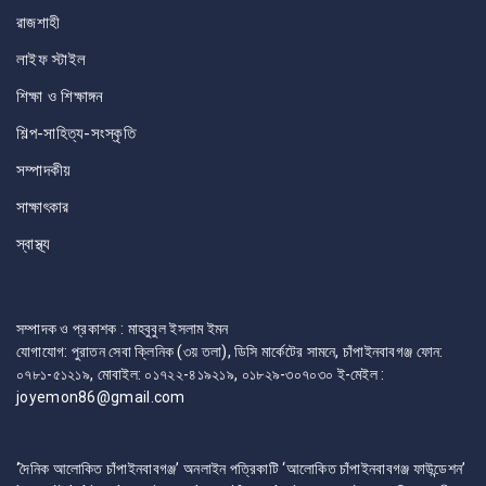
রাজশাহী
লাইফ স্টাইল
শিক্ষা ও শিক্ষাঙ্গন
শিল্প-সাহিত্য-সংস্কৃতি
সম্পাদকীয়
সাক্ষাৎকার
স্বাস্থ্য
সম্পাদক ও প্রকাশক : মাহবুবুল ইসলাম ইমন
যোগাযোগ: পুরাতন সেবা ক্লিনিক (৩য় তলা), ডিসি মার্কেটের সামনে, চাঁপাইনবাবগঞ্জ ফোন:
০৭৮১-৫১২১৯, মোবাইল: ০১৭২২-৪১৯২১৯, ০১৮২৯-৩০৭০৩০ ই-মেইল :
joyemon86@gmail.com
‘দৈনিক আলোকিত চাঁপাইনবাবগঞ্জ’ অনলাইন পত্রিকাটি ‘আলোকিত চাঁপাইনবাবগঞ্জ ফাউন্ডেশন’