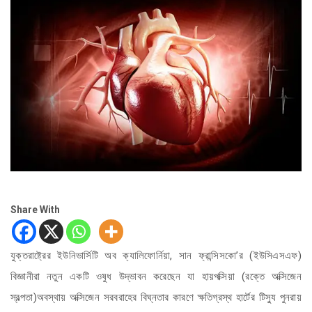
Share With
যুক্তরাষ্ট্রের ইউনিভার্সিটি অব ক্যালিফোর্নিয়া, সান ফ্রান্সিসকো’র (ইউসিএসএফ)
বিজ্ঞানীরা নতুন একটি ওষুধ উদ্ভাবন করেছেন যা হায়পক্সিয়া (রক্তে অক্সিজেন
স্বল্পতা)অবস্থায় অক্সিজেন সরবরাহের বিঘ্নতার কারণে ক্ষতিগ্রস্থ হার্টের টিস্যু পুনরায়