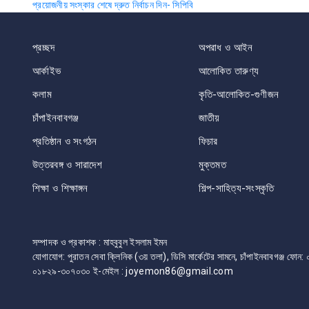
প্রয়োজনীয় সংস্কার শেষে দ্রুত নির্বাচন দিন- সিপিবি
navigation
প্রচ্ছদ
অপরাধ ও আইন
আর্কাইভ
আলোকিত তারুণ্য
কলাম
কৃতি-আলোকিত-গুণীজন
চাঁপাইনবাবগঞ্জ
জাতীয়
প্রতিষ্ঠান ও সংগঠন
ফিচার
উত্তরবঙ্গ ও সারাদেশ
মুক্তমত
শিক্ষা ও শিক্ষাঙ্গন
শিল্প-সাহিত্য-সংস্কৃতি
সম্পাদক ও প্রকাশক : মাহবুবুল ইসলাম ইমন
যোগাযোগ: পুরাতন সেবা ক্লিনিক (৩য় তলা), ডিসি মার্কেটের সামনে, চাঁপাইনবাবগঞ্জ 
০১৮২৯-৩০৭০৩০ ই-মেইল : joyemon86@gmail.com