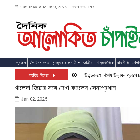
Skip
Saturday, August 8, 2026
03:10:07 PM
to
content
প্রচ্ছদ
চাঁপাইনবাবগঞ্জ
বৃহত্তর রাজশাহী
জাতীয়
আন্তর্জাতিক
রাজনীতি
খেলাধ
উত্তরবঙ্গে বিশেষ উন্নয়ন প্রকল্প চালু হতে
ব্রেকিং নিউজ
খালেদা জিয়ার সঙ্গে দেখা করলেন সেনাপ্রধান
Jan 02, 2025