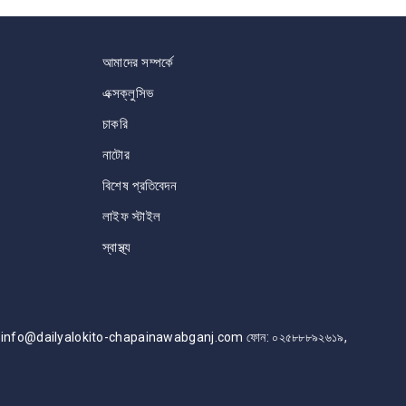
আমাদের সম্পর্কে
এক্সক্লুসিভ
চাকরি
নাটোর
বিশেষ প্রতিবেদন
লাইফ স্টাইল
স্বাস্থ্য
info@dailyalokito-chapainawabganj.com ফোন: ০২৫৮৮৮৯২৬১৯,