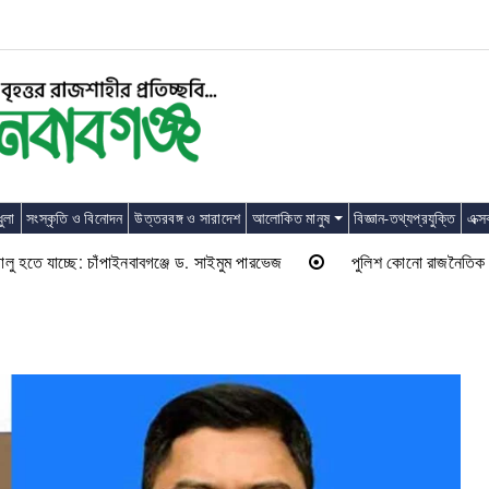
ুলা
সংস্কৃতি ও বিনোদন
উত্তরবঙ্গ ও সারাদেশ
আলোকিত মানুষ
বিজ্ঞান-তথ্যপ্রযুক্তি
এক্স
 যাচ্ছে: চাঁপাইনবাবগঞ্জে ড. সাইমুম পারভেজ
পুলিশ কোনো রাজনৈতিক দলের লাঠিয়া