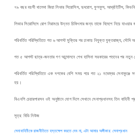
৭৯ বছর বয়সী খালেদা জিয়া লিভার সিরোসিস, হৃদরোগ, ফুসফুস, আর্থ্রাইটিস, কিডন
লিভার সিরোসিসে রোগ নিরাময়ে উন্নত চিকিৎসার জন্য তাকে বিদেশে নিয়ে যাওয়ার জ
পরিবর্তিত পরিস্থিতিতে গত ৬ আগস্ট মুক্তির পর ঢাকায় নিযুক্ত যুক্তরাজ্য, সৌদি আ
গত ৫ আগস্ট ছাত্র-জনতার গণ আন্দোলনে শেখ হাসিনা সরকারের পতনের পর নতুন প্রে
পরিবর্তিত পরিস্থিতিতে এক দশকের বেশি সময় পরে গত ২১ নভেম্বর সেনাকুঞ্জে সশ্স্
হয়।
বিএনপি চেয়ারপারসন ওই অনুষ্ঠানে যোগ দিলে সেখানে সেনাপ্রধানসহ তিন বাহিনী প্র
সূত্র: বিডি নিউজ
Post
সেনাবাহিনীকে রাজনীতিতে হস্তক্ষেপ করতে দেব না, এটা আমার অঙ্গীকার: সেনাপ্রধান