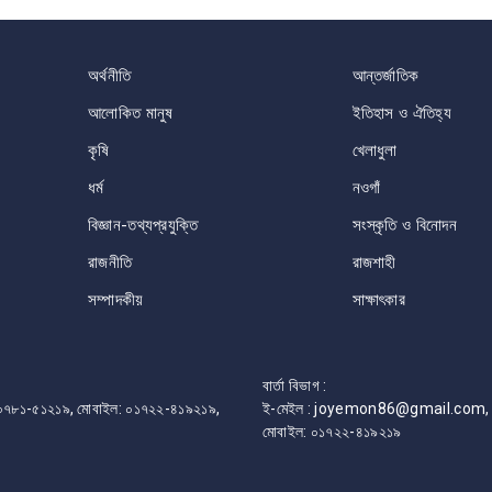
অর্থনীতি
আন্তর্জাতিক
আলোকিত মানুষ
ইতিহাস ও ঐতিহ্য
কৃষি
খেলাধুলা
ধর্ম
নওগাঁ
বিজ্ঞান-তথ্যপ্রযুক্তি
সংস্কৃতি ও বিনোদন
রাজনীতি
রাজশাহী
সম্পাদকীয়
সাক্ষাৎকার
বার্তা বিভাগ :
ফোন: ০৭৮১-৫১২১৯, মোবাইল: ০১৭২২-৪১৯২১৯,
ই-মেইল : joyemon86@gmail.com, 
মোবাইল: ০১৭২২-৪১৯২১৯